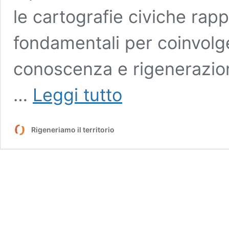
le cartografie civiche rap
fondamentali per coinvolge
conoscenza e rigenerazione
Cartografie
…
Leggi tutto
civiche:
mappe
partecipate
Rigeneriamo il territorio
per
rigenerare
il
territorio