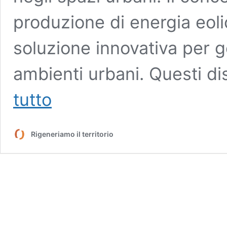
produzione di energia eo
soluzione innovativa per g
ambienti urbani. Questi di
Il
tutto
nuovo
muro
cinetico
Rigeneriamo il territorio
per
la
produzione
energetica
eolica