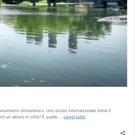
nquinamento atmosferico. Uno studio internazionale stima il
Il
nti un albero in città? È quello …
Leggi tutto
potere
degli