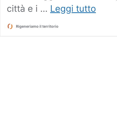
Turismo
città e i …
Leggi tutto
fluviale
a
impatto
Rigeneriamo il territorio
zero:
le
nuove
vie
d’acqua
urbane
da
riscoprire
in
canoa