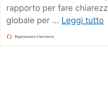
rapporto per fare chiarezz
Il
globale per …
Leggi tutto
Gl
Bio
Fr
Rigeneriamo il territorio
pe
la
bio
in
cit