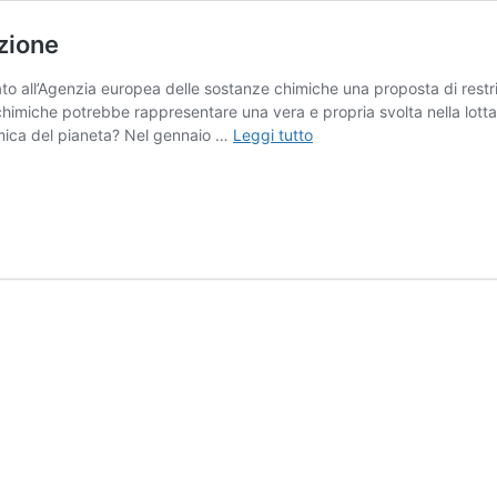
izione
o all’Agenzia europea delle sostanze chimiche una proposta di restriz
miche potrebbe rappresentare una vera e propria svolta nella lotta
PFAS:
imica del pianeta? Nel gennaio …
Leggi tutto
5
Paesi
europei
chiedono
la
restrizione