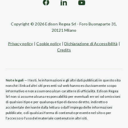
Copyright © 2026 Edison Regea Srl - Foro Buonaparte 31,
20121 Milano
Privacy policy
|
Cookie policy
|
Dichiarazione di Accessibilità
|
Credits
Note legali
— I testi, le informazioni e gli altri dati pubblicati in questo sito
nonché i link ad altri siti presenti sul web hanno esclusivamente scopo
informativo e non assumono alcun carattere di ufficialità. Edison Regea
Srl non si assume alcuna responsabilità per eventuali errori od omissioni
di qualsiasi tipo e per qualunque tipo di danno diretto, indiretto o
accidentale derivante dalla lettura o dall’impiego delle informazioni
pubblicate, o di qualsiasi forma di contenuto presente nel sito o per
l’accesso o l’uso del materiale contenuto in altri siti.