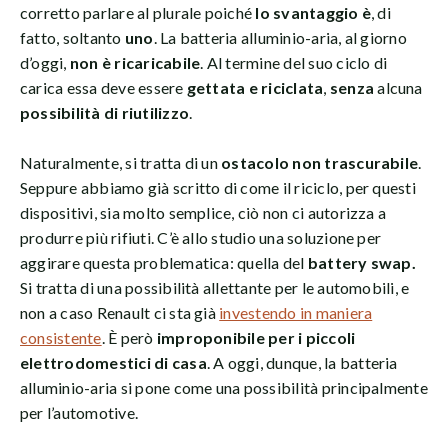
corretto parlare al plurale poiché
lo svantaggio è
, di
fatto, soltanto
uno
. La batteria alluminio-aria, al giorno
d’oggi,
non è ricaricabile
. Al termine del suo ciclo di
carica essa deve essere
gettata e riciclata
,
senza
alcuna
possibilità di riutilizzo
.
Naturalmente, si tratta di un
ostacolo non trascurabile
.
Seppure abbiamo già scritto di come il riciclo, per questi
dispositivi, sia molto semplice, ciò non ci autorizza a
produrre più rifiuti. C’è allo studio una soluzione per
aggirare questa problematica: quella del
battery swap.
Si tratta di una possibilità allettante per le automobili, e
non a caso Renault ci sta già
investendo in maniera
consistente
. È però
improponibile per i piccoli
elettrodomestici di casa
. A oggi, dunque, la batteria
alluminio-aria si pone come una possibilità principalmente
per l’automotive.