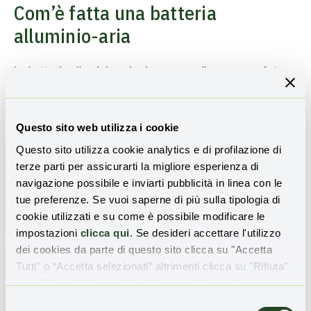
Com’è fatta una batteria
alluminio-aria
La batteria alluminio-aria si compone di un
accumulatore
in alluminio
e una
cella a combustibile
. Reagendo con
l’ossigeno contenuto nell’aria, il duttile metallo genera
elettricità. La funzione della cella a combustibile che lo
Questo sito web utilizza i cookie
affianca è quella di
convertire l’energia chimica
Questo sito utilizza cookie analytics e di profilazione di
sprigionata dalla batteria in elettrica
.
terze parti per assicurarti la migliore esperienza di
navigazione possibile e inviarti pubblicità in linea con le
Una volta carica, questa batteria può
alimentare tutti i
tue preferenze. Se vuoi saperne di più sulla tipologia di
dispositivi elettronici
e la sua forza sta nella
lunga
cookie utilizzati e su come è possibile modificare le
durata
. L’alluminio infatti non richiede alcun tipo di
impostazioni
clicca qui
. Se desideri accettare l'utilizzo
manutenzione e questo accumulatore non si scarica
dei cookies da parte di questo sito clicca su "Accetta
quando non viene utilizzato.
Tutti" o “Accetta selezionati” altrimenti clicca su "Rifiuta"
per rifiutare l’utilizzo dei cookie e mantenere le
Può interessarti anche: “
Energy Vault: immagazzinare
impostazioni di default.
Selezione