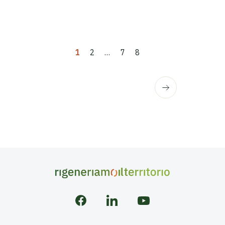
…
1
2
7
8