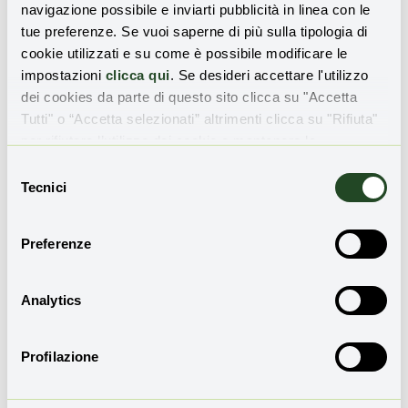
navigazione possibile e inviarti pubblicità in linea con le
tue preferenze. Se vuoi saperne di più sulla tipologia di
cookie utilizzati e su come è possibile modificare le
impostazioni
clicca qui
. Se desideri accettare l'utilizzo
dei cookies da parte di questo sito clicca su "Accetta
Tutti" o “Accetta selezionati” altrimenti clicca su "Rifiuta"
per rifiutare l’utilizzo dei cookie e mantenere le
impostazioni di default.
Selezione
NUOVI LAVORI
Tecnici
del
Green jobs: cresce la richiesta di
consenso
competenze per la transizione ecologica
Preferenze
e digitale in Italia
Alice Scialoja
30 Dicembre 2025
Analytics
Profilazione