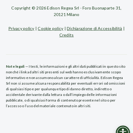
Copyright © 2026 Edison Regea Srl - Foro Buonaparte 31,
20121 Milano
Privacy policy
|
Cookie policy
|
Dichiarazione di Accessibilità
|
Credits
Note legali
— I testi, le informazioni e gli altri dati pubblicati in questo sito
nonché i link ad altri siti presenti sul web hanno esclusivamente scopo
informativo e non assumono alcun carattere di ufficialità. Edison Regea
Srl non si assume alcuna responsabilità per eventuali errori od omissioni
di qualsiasi tipo e per qualunque tipo di danno diretto, indiretto o
accidentale derivante dalla lettura o dall’impiego delle informazioni
pubblicate, o di qualsiasi forma di contenuto presente nel sito o per
l’accesso o l’uso del materiale contenuto in altri siti.