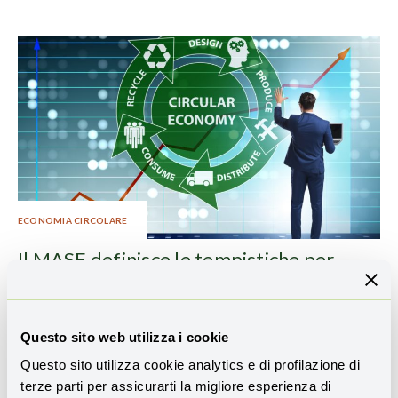
ECONOMIA CIRCOLARE
Il MASE definisce le tempistiche per
l’attuazione della Strategia Nazionale
per l’Economia Circolare (SEC)
Antonio Pergolizzi
13 Gennaio 2026
Questo sito web utilizza i cookie
Questo sito utilizza cookie analytics e di profilazione di
terze parti per assicurarti la migliore esperienza di