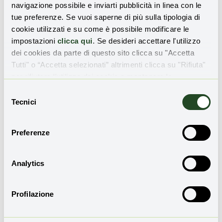
navigazione possibile e inviarti pubblicità in linea con le
tue preferenze. Se vuoi saperne di più sulla tipologia di
cookie utilizzati e su come è possibile modificare le
impostazioni
clicca qui
. Se desideri accettare l'utilizzo
dei cookies da parte di questo sito clicca su "Accetta
Tutti" o “Accetta selezionati” altrimenti clicca su "Rifiuta"
per rifiutare l’utilizzo dei cookie e mantenere le
impostazioni di default.
Selezione
Tecnici
del
MICROPLASTICHE
consenso
Un’alleanza di città sul mare per dire
Preferenze
basta alla plastica monouso
Antonio Pergolizzi
17 Marzo 2026
Analytics
Profilazione