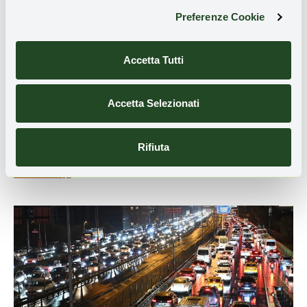
Preferenze Cookie
Accetta Tutti
PM10
Accetta Selezionati
Enea: nel traffico stop and go, i livelli più
alti di microplastiche di pneumatici nello
smog
Rifiuta
Alice Scialoja
27 Febbraio 2026