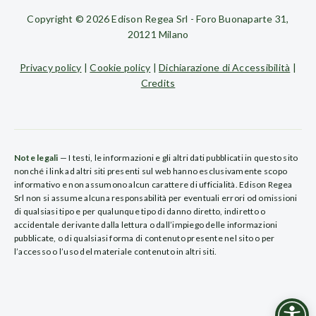
Copyright © 2026 Edison Regea Srl - Foro Buonaparte 31,
20121 Milano
Privacy policy
|
Cookie policy
|
Dichiarazione di Accessibilità
|
Credits
Note legali
— I testi, le informazioni e gli altri dati pubblicati in questo sito
nonché i link ad altri siti presenti sul web hanno esclusivamente scopo
informativo e non assumono alcun carattere di ufficialità. Edison Regea
Srl non si assume alcuna responsabilità per eventuali errori od omissioni
di qualsiasi tipo e per qualunque tipo di danno diretto, indiretto o
accidentale derivante dalla lettura o dall’impiego delle informazioni
pubblicate, o di qualsiasi forma di contenuto presente nel sito o per
l’accesso o l’uso del materiale contenuto in altri siti.