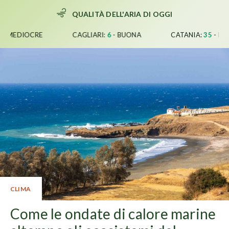
Vai
QUALITÀ DELL'ARIA DI OGGI
al
contenuto
BUONA
CATANIA:
35
-
BUONA
FIRENZE:
46
-
BUONA
CLIMA
Come le ondate di calore marine