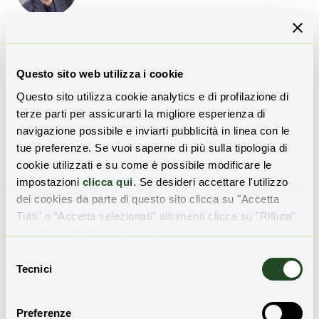
Questo sito web utilizza i cookie
Marco Petrangeli Papini
Questo sito utilizza cookie analytics e di profilazione di
terze parti per assicurarti la migliore esperienza di
navigazione possibile e inviarti pubblicità in linea con le
tue preferenze. Se vuoi saperne di più sulla tipologia di
cookie utilizzati e su come è possibile modificare le
impostazioni
clicca qui
. Se desideri accettare l'utilizzo
dei cookies da parte di questo sito clicca su "Accetta
Tutti" o “Accetta selezionati” altrimenti clicca su "Rifiuta"
Bonifiche Ambientali
per rifiutare l’utilizzo dei cookie e mantenere le
impostazioni di default.
Selezione
Tecnici
del
consenso
Preferenze