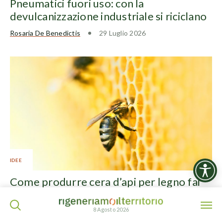
Pneumatici fuori uso: con la
devulcanizzazione industriale si riciclano
Rosaria De Benedictis
29 Luglio 2026
IDEE
Come produrre cera d’api per legno fai
da te
ISCRIVITI ALLA NEWSLETTER
8 Agosto 2026
Rosaria De Benedictis
27 Luglio 2026