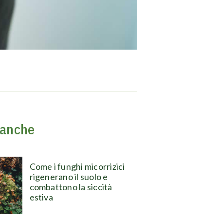
 anche
Come i funghi micorrizici
rigenerano il suolo e
combattono la siccità
estiva