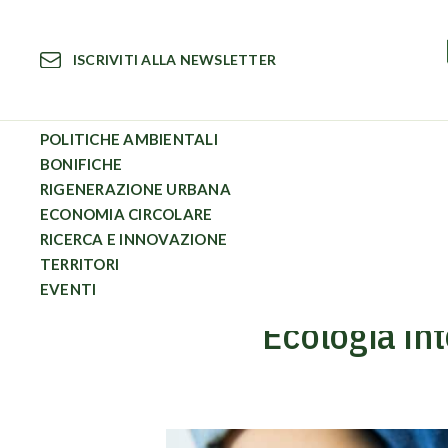
Vai
al
ISCRIVITI ALLA NEWSLETTER
contenuto
POLITICHE AMBIENTALI
BONIFICHE
RIGENERAZIONE URBANA
Circular News
Ecologia integrale: 4 principi per cambiare 
ECONOMIA CIRCOLARE
RICERCA E INNOVAZIONE
TERRITORI
EVENTI
Ecologia in