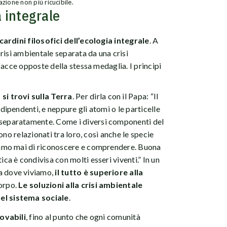
azione non più ricucibile.
a integrale
cardini filosofici dell’ecologia integrale
. A
risi ambientale separata da una crisi
facce opposte della stessa medaglia. I principi
si trovi sulla Terra
. Per dirla con il Papa: “Il
dipendenti, e neppure gli atomi o le particelle
separatamente. Come i diversi componenti del
sono relazionati tra loro, così anche le specie
iamo mai di riconoscere e comprendere. Buona
ca è condivisa con molti esseri viventi.” In un
a dove viviamo,
il tutto è superiore alla
orpo.
Le soluzioni alla crisi ambientale
el sistema sociale
.
ovabili
, fino al punto che ogni comunità