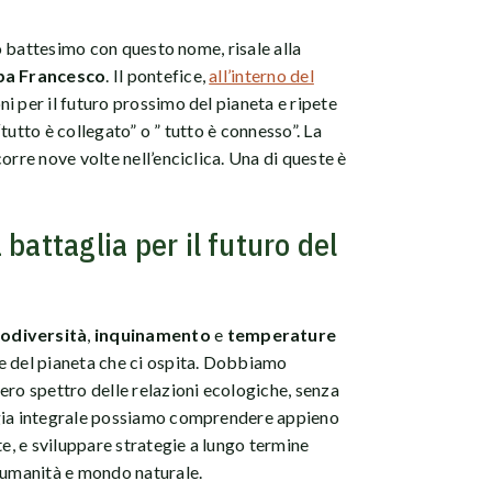
uo battesimo con questo nome, risale alla
pa Francesco
. Il pontefice,
all’interno del
i per il futuro prossimo del pianeta e ripete
 “tutto è collegato” o ” tutto è connesso”. La
orre nove volte nell’enciclica. Una di queste è
battaglia per il futuro del
iodiversità
,
inquinamento
e
temperature
le del pianeta che ci ospita. Dobbiamo
ero spettro delle relazioni ecologiche, senza
ogia integrale possiamo comprendere appieno
te, e sviluppare strategie a lungo termine
a umanità e mondo naturale.