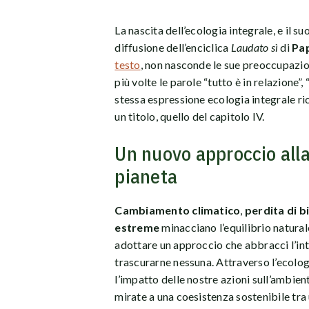
La nascita dell’ecologia integrale, e il s
diffusione dell’enciclica
Laudato sì
di
Pa
testo
, non nasconde le sue preoccupazion
più volte le parole “tutto è in relazione”,
stessa espressione ecologia integrale ric
un titolo, quello del capitolo IV.
Un nuovo approccio alla 
pianeta
Cambiamento climatico
,
perdita di b
estreme
minacciano l’equilibrio natura
adottare un approccio che abbracci l’int
trascurarne nessuna. Attraverso l’ecol
l’impatto delle nostre azioni sull’ambien
mirate a una coesistenza sostenibile tr