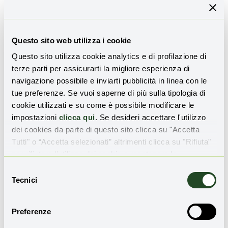
sottrazione di risorse alimentari all’uso umano
. La
necessità di dedicare grandi appezzamenti di terra alla
coltivazione di mangimi comporta la diminuzione di
Questo sito web utilizza i cookie
suolo e risorse per le esigenze umane;
Questo sito utilizza cookie analytics e di profilazione di
terze parti per assicurarti la migliore esperienza di
impatto ambientale delle coltivazioni
. La
FAO
navigazione possibile e inviarti pubblicità in linea con le
denuncia questa pratica insostenibile che provoca, da
tue preferenze. Se vuoi saperne di più sulla tipologia di
un lato, problemi di obesità e, dall’altro, denutrizione
cookie utilizzati e su come è possibile modificare le
dovuta all’impossibilità, per milioni di persone, di
impostazioni
clicca qui
. Se desideri accettare l'utilizzo
accedere al cibo;
dei cookies da parte di questo sito clicca su "Accetta
eccessivo consumo d’acqua
dovuto alle esigenze
Tutti" o “Accetta selezionati” altrimenti clicca su "Rifiuta"
idriche degli animali;
per rifiutare l’utilizzo dei cookie e mantenere le
impostazioni di default.
Selezione
inquinamento della falda
. Esso sarà direttamente
Tecnici
del
proporzionale al numero di capi di bestiame allevati;
consenso
consumo di terreno
e
deforestazione
legata alla
Preferenze
necessità di disporre di maggiore spazio;