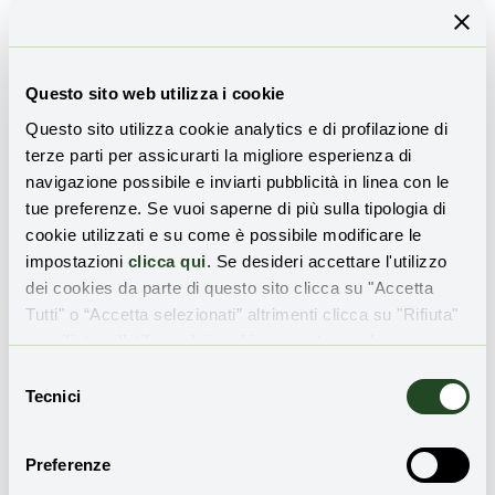
Alice Scialoja
Questo sito web utilizza i cookie
Giornalista specializzata in tematiche
Questo sito utilizza cookie analytics e di profilazione di
ambientali e sociali. Collabora con La Nuova
terze parti per assicurarti la migliore esperienza di
Ecologia, Avvenire, La Stampa e Manifesto.
navigazione possibile e inviarti pubblicità in linea con le
tue preferenze. Se vuoi saperne di più sulla tipologia di
cookie utilizzati e su come è possibile modificare le
impostazioni
clicca qui
. Se desideri accettare l'utilizzo
dei cookies da parte di questo sito clicca su "Accetta
Leggi anche
Tutti" o “Accetta selezionati” altrimenti clicca su "Rifiuta"
per rifiutare l’utilizzo dei cookie e mantenere le
impostazioni di default.
Selezione
Le foglie di Marco Mazzei per il
Tecnici
del
riscatto delle comunità del
consenso
Parco della Majella
Preferenze