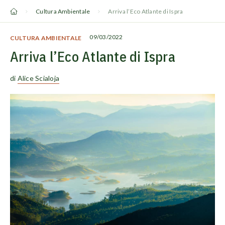
Vai
Cultura Ambientale
Arriva l’Eco Atlante di Ispra
al
contenuto
09/03/2022
CULTURA AMBIENTALE
Arriva l’Eco Atlante di Ispra
di
Alice Scialoja