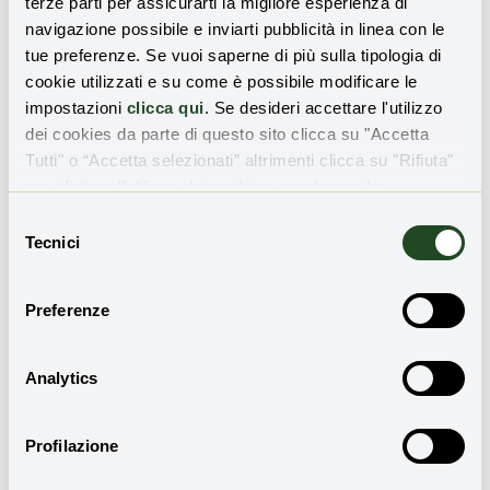
terze parti per assicurarti la migliore esperienza di
navigazione possibile e inviarti pubblicità in linea con le
tue preferenze. Se vuoi saperne di più sulla tipologia di
Condividi l'articolo
cookie utilizzati e su come è possibile modificare le
impostazioni
clicca qui
. Se desideri accettare l'utilizzo
dei cookies da parte di questo sito clicca su "Accetta
Tutti" o “Accetta selezionati” altrimenti clicca su "Rifiuta"
per rifiutare l’utilizzo dei cookie e mantenere le
Daniele Di Stefano
impostazioni di default.
Selezione
Giornalista ambientale, un passato
Tecnici
del
nell’associazionismo ambientalista e nella
consenso
ricerca no profit, ha scritto, tra gli altri,
per Repubblica.it, La Stampa, Il Fatto
Preferenze
quotidiano, La Nuova Ecologia, Huffington
Post Italia. Collabora con diverse testate.
Analytics
Profilazione
Leggi anche