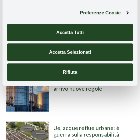
Preferenze Cookie
Nelle città europee
l’inquinamento colpisce di più
Accetta Tutti
chi è più vulnerabile
Accetta Selezionati
Rifiuta
Emissioni industriali e lotta
all’inquinamento ambientale, in
arrivo nuove regole
Ue, acque reflue urbane: è
guerra sulla responsabilità