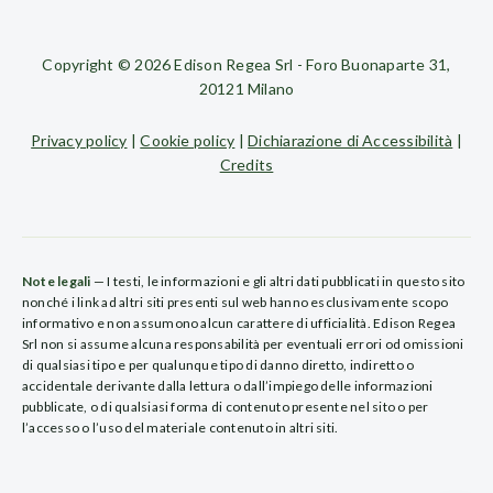
Copyright © 2026 Edison Regea Srl - Foro Buonaparte 31,
20121 Milano
Privacy policy
|
Cookie policy
|
Dichiarazione di Accessibilità
|
Credits
Note legali
— I testi, le informazioni e gli altri dati pubblicati in questo sito
nonché i link ad altri siti presenti sul web hanno esclusivamente scopo
informativo e non assumono alcun carattere di ufficialità. Edison Regea
Srl non si assume alcuna responsabilità per eventuali errori od omissioni
di qualsiasi tipo e per qualunque tipo di danno diretto, indiretto o
accidentale derivante dalla lettura o dall’impiego delle informazioni
pubblicate, o di qualsiasi forma di contenuto presente nel sito o per
l’accesso o l’uso del materiale contenuto in altri siti.