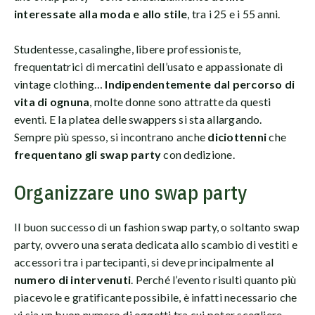
interessate alla moda e allo stile
, tra i 25 e i 55 anni.
Studentesse, casalinghe, libere professioniste,
frequentatrici di mercatini dell’usato e appassionate di
vintage clothing…
Indipendentemente dal percorso di
vita di ognuna
, molte donne sono attratte da questi
eventi. E la platea delle swappers si sta allargando.
Sempre più spesso, si incontrano anche
diciottenni
che
frequentano gli swap party
con dedizione.
Organizzare uno swap party
Il buon successo di un fashion swap party, o soltanto swap
party, ovvero una serata dedicata allo scambio di vestiti e
accessori tra i partecipanti, si deve principalmente al
numero di intervenuti
. Perché l’evento risulti quanto più
piacevole e gratificante possibile, è infatti necessario che
vi sia un buon numero di oggetti tra cui poter scegliere.