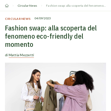
Vai
Circular News
Fashion swap: alla scoperta del fenomeno eco-friendly del momento
al
contenuto
04/09/2023
CIRCULAR NEWS
Fashion swap: alla scoperta del
fenomeno eco-friendly del
momento
di
Mattia Mezzetti