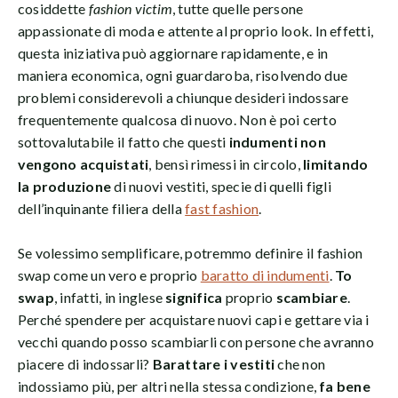
cosiddette
fashion victim
, tutte quelle persone
appassionate di moda e attente al proprio look. In effetti,
questa iniziativa può aggiornare rapidamente, e in
maniera economica, ogni guardaroba, risolvendo due
problemi considerevoli a chiunque desideri indossare
frequentemente qualcosa di nuovo. Non è poi certo
sottovalutabile il fatto che questi
indumenti non
vengono acquistati
, bensì rimessi in circolo,
limitando
la produzione
di nuovi vestiti, specie di quelli figli
dell’inquinante filiera della
fast fashion
.
Se volessimo semplificare, potremmo definire il fashion
swap come un vero e proprio
baratto di indumenti
.
To
swap
, infatti, in inglese
significa
proprio
scambiare
.
Perché spendere per acquistare nuovi capi e gettare via i
vecchi quando posso scambiarli con persone che avranno
piacere di indossarli?
Barattare i vestiti
che non
indossiamo più, per altri nella stessa condizione,
fa bene