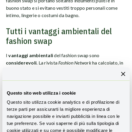
fashion swap si portano soltanto indumenti puliti e in
buono stato e si evitano vestiti troppo personali come
intimo, lingerie o costumi da bagno.
Tutti i vantaggi ambientali del
fashion swap
I
vantaggi ambientali
del fashion swap sono
considerevoli
. La rivista
Fashion Network
ha calcolato, in
un
focus pubblicato nel 2022
, che in Europa, ogni anno,
vengono
gettati via circa 6 milioni di abiti
, qualcosa
come
11,3 kg di indumenti per ogni abitante
del
vecchio continente. Un simile dato è sufficiente per
Questo sito web utilizza i cookie
illustrare come i vestiti che indossiamo ogni giorno, la
Questo sito utilizza cookie analytics e di profilazione di
nostra seconda pelle, rappresentino un problema per il
terze parti per assicurarti la migliore esperienza di
pianeta.
navigazione possibile e inviarti pubblicità in linea con le
tue preferenze. Se vuoi saperne di più sulla tipologia di
Dobbiamo
cambiare le nostre abitudini
e
migliorare il
cookie utilizzati e su come è possibile modificare le