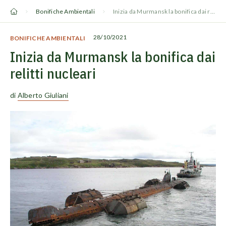
Vai
Bonifiche Ambientali
Inizia da Murmansk la bonifica dai relitti nucleari
al
contenuto
28/10/2021
BONIFICHE AMBIENTALI
Inizia da Murmansk la bonifica dai
relitti nucleari
di
Alberto Giuliani