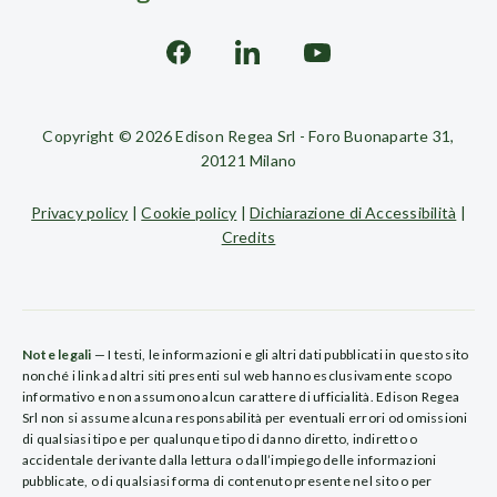
Copyright © 2026 Edison Regea Srl - Foro Buonaparte 31,
20121 Milano
Privacy policy
|
Cookie policy
|
Dichiarazione di Accessibilità
|
Credits
Note legali
— I testi, le informazioni e gli altri dati pubblicati in questo sito
nonché i link ad altri siti presenti sul web hanno esclusivamente scopo
informativo e non assumono alcun carattere di ufficialità. Edison Regea
Srl non si assume alcuna responsabilità per eventuali errori od omissioni
di qualsiasi tipo e per qualunque tipo di danno diretto, indiretto o
accidentale derivante dalla lettura o dall’impiego delle informazioni
pubblicate, o di qualsiasi forma di contenuto presente nel sito o per