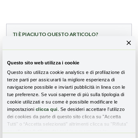
TI È PIACIUTO QUESTO ARTICOLO?
Iscriviti alla nostra newsletter
per ricevere
aggiornamenti sulle novità e sulle storie di
rigenerazione territoriale:
Questo sito web utilizza i cookie
Questo sito utilizza cookie analytics e di profilazione di
Email
terze parti per assicurarti la migliore esperienza di
navigazione possibile e inviarti pubblicità in linea con le
tue preferenze. Se vuoi saperne di più sulla tipologia di
cookie utilizzati e su come è possibile modificare le
Ho preso visione dell'
informativa sulla privacy
e
impostazioni
clicca qui
. Se desideri accettare l'utilizzo
presto il consenso all'invio della Newsletter
dei cookies da parte di questo sito clicca su "Accetta
Tutti" o “Accetta selezionati” altrimenti clicca su "Rifiuta"
per rifiutare l’utilizzo dei cookie e mantenere le