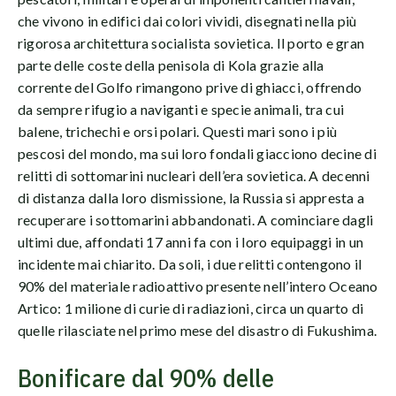
che vivono in edifici dai colori vividi, disegnati nella più
rigorosa architettura socialista sovietica. Il porto e gran
parte delle coste della penisola di Kola grazie alla
corrente del Golfo rimangono prive di ghiacci, offrendo
da sempre rifugio a naviganti e specie animali, tra cui
balene, trichechi e orsi polari. Questi mari sono i più
pescosi del mondo, ma sui loro fondali giacciono decine di
relitti di sottomarini nucleari dell’era sovietica. A decenni
di distanza dalla loro dismissione, la Russia si appresta a
recuperare i sottomarini abbandonati. A cominciare dagli
ultimi due, affondati 17 anni fa con i loro equipaggi in un
incidente mai chiarito. Da soli, i due relitti contengono il
90% del materiale radioattivo presente nell’intero Oceano
Artico: 1 milione di curie di radiazioni, circa un quarto di
quelle rilasciate nel primo mese del disastro di Fukushima.
Bonificare dal 90% delle