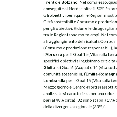
Trento
e
Bolzano
. Nel complesso, quas
conseguite al Nord; e oltre il 50% è stat
Gli obiettivi per i quali le Regioni mos
Città sostenibili e Consumo e produzion
per gli obiettivi, Ridurre le disuguaglian
tra le Regioni sono molto ampi. Nel comp
al raggiungimento dei risultati. Con pos
(Consumo e produzione responsabili), l
l’
Abruzzo
per il Goal 15 (Vita sulla ter
specifici obiettivi si registrano criticit
Giulia
sui Goal 6 (Acqua) e 14 (vita sott’
comunità sostenibili), l’
Emilia-Romagn
Lombardia
per il Goal 15 (Vita sulla ter
Mezzogiorno e Centro-Nord si assottigli
analizzate si caratterizza per una riduzi
pari al 48% circa); 32 sono stabili (19%
della divergenza regionale (33%)”.