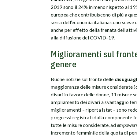
2019 sono il 24% in meno rispetto al 1990
europea che contribuiscono di più a ques
serra dell’economia italiana sono scese d
anche per effetto della frenata dell’att
alla diffusione del COVID-19.
Miglioramenti sul front
genere
Buone notizie sul fronte delle
disuguagl
maggioranza delle misure considerate (62
divari in favore delle donne, 11 misure 
ampliamento dei divari a svantaggio femmi
miglioramenti – riporta Istat – sono redd
progressi registrati dalla componente fe
tutte le misure considerate, ad
empower
incremento femminile della quota di perm