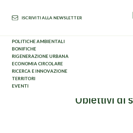
Vai
al
ISCRIVITI ALLA NEWSLETTER
contenuto
POLITICHE AMBIENTALI
BONIFICHE
RIGENERAZIONE URBANA
Sostenibilità
Obiettivi di sviluppo sostenibile: il bilancio per l
ECONOMIA CIRCOLARE
RICERCA E INNOVAZIONE
TERRITORI
EVENTI
Obiettivi di 