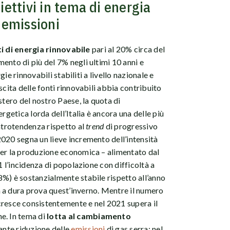
biettivi in tema di energia
e emissioni
i di energia rinnovabile
pari al 20% circa del
ento di più del 7% negli ultimi 10 anni e
rgie rinnovabili stabiliti a livello nazionale e
scita delle fonti rinnovabili abbia contribuito
stero del nostro Paese, la quota di
rgetica lorda dell’Italia è ancora una delle più
ontrotendenza rispetto al
trend
di progressivo
l 2020 segna un lieve incremento dell’intensità
per la produzione economica – alimentato dal
1 l’incidenza di popolazione con difficoltà a
%) è sostanzialmente stabile rispetto all’anno
 a dura prova quest’inverno. Mentre il numero
resce consistentemente e nel 2021 supera il
e. In tema di
lotta al cambiamento
tante riduzione delle
emissioni
di gas serra: nel