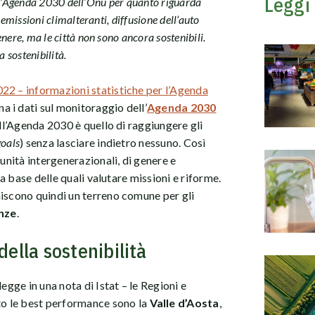
Leggi
 dall’Agenda 2030 dell’Onu per quanto riguarda
e emissioni climalteranti, diffusione dell’auto
enere, ma le città non sono ancora sostenibili.
a sostenibilità.
2 – informazioni statistiche per l’Agenda
a i dati sul monitoraggio dell’
Agenda 2030
ell’Agenda 2030 è quello di raggiungere gli
goals
) senza lasciare indietro nessuno. Così
tunità intergenerazionali, di genere e
la base delle quali valutare missioni e riforme.
niscono quindi un terreno comune per gli
anze
.
della sostenibilità
egge in una nota di Istat – le Regioni e
o le best performance sono la
Valle d’Aosta
,