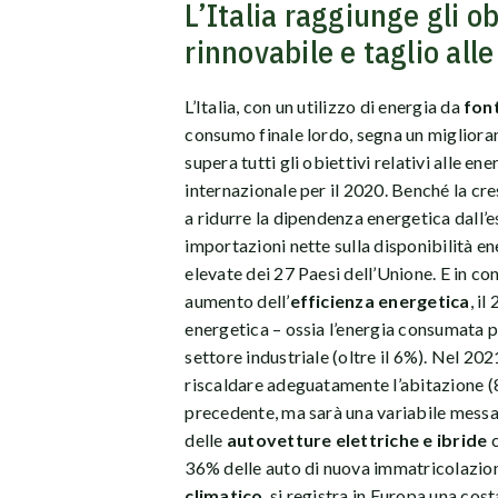
L’Italia raggiunge gli o
rinnovabile e taglio all
L’Italia, con un utilizzo di energia da
font
consumo finale lordo, segna un miglioram
supera tutti gli obiettivi relativi alle ene
internazionale per il 2020. Benché la cre
a ridurre la dipendenza energetica dall’e
importazioni nette sulla disponibilità ene
elevate dei 27 Paesi dell’Unione. E in c
aumento dell’
efficienza energetica
, i
energetica – ossia l’energia consumata 
settore industriale (oltre il 6%). Nel 202
riscaldare adeguatamente l’abitazione (8
precedente, ma sarà una variabile messa
delle
autovetture elettriche e ibride
c
36% delle auto di nuova immatricolazion
climatico
, si registra in Europa una cos