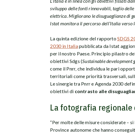
L’Italia è in linea con gli obiettivi fissati
sviluppo delle fonti rinnovabili, taglio dell
elettrica. Migliorano le disuguaglianze di g
Istat monitora il percorso dell’Italia verso l
La quinta edizione del rapporto
SDGS 202
2030 in Italia
pubblicata da Istat aggiorn
per il nostro Paese. Principio pilastro d
obiettivi Sdgs (
Sustainable development 
come il Pnrr, che individua le pari oppor
territoriali come priorità trasversali, sul
Le sinergie tra Pnrr e Agenda 2030 defi
obiettivi di
contrasto alle disuguagli
La fotografia regionale 
“Per molte delle misure considerate – si l
Province autonome che hanno conseguit