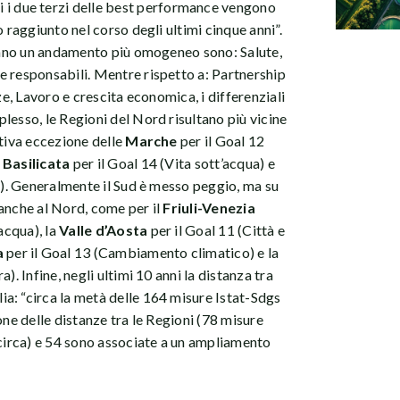
i i due terzi delle best performance vengono
o raggiunto nel corso degli ultimi cinque anni”.
trano un andamento più omogeneo sono: Salute,
e responsabili. Mentre rispetto a: Partnership
ze, Lavoro e crescita economica, i differenziali
lesso, le Regioni del Nord risultano più vicine
itiva eccezione delle
Marche
per il Goal 12
a
Basilicata
per il Goal 14 (Vita sott’acqua) e
ra). Generalmente il Sud è messo peggio, ma su
à anche al Nord, come per il
Friuli-Venezia
acqua), la
Valle d’Aosta
per il Goal 11 (Città e
a
per il Goal 13 (Cambiamento climatico) e la
ra). Infine, negli ultimi 10 anni la distanza tra
a: “circa la metà delle 164 misure Istat-Sdgs
one delle distanze tra le Regioni (78 misure
 circa) e 54 sono associate a un ampliamento