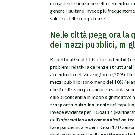
consistente riduzione della percentuale di
genere risultano invece più frequentemen
salute e delle competenze”.
Nelle città peggiora la q
dei mezzi pubblici, migli
Rispetto al Goal 11 (Città sostenibili) 
problemi relativi a
carenze strutturali
accentuato nel Mezzogiorno (20%). Nello
mezzi pubblici sono meno del 10% (erano
che li utilizzano per andare a scuola sono
calo si concentra in modo significativo n
trasporto pubblico locale
nei capoluog
invece evidente per il Goal 17 (Partnershi
dell’
Information and communication tec
fase pandemica, e per il Goal 12 (Consu
dagli avanzamenti nella
gestione dei rif