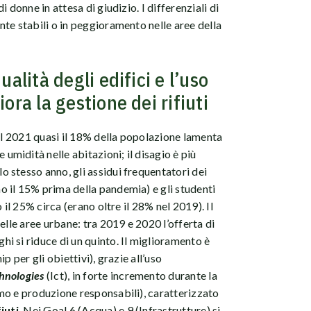
 donne in attesa di giudizio. I differenziali di
te stabili o in peggioramento nelle aree della
ualità degli edifici e l’uso
ora la gestione dei rifiuti
nel 2021 quasi il 18% della popolazione lamenta
e umidità nelle abitazioni; il disagio è più
 stesso anno, gli assidui frequentatori dei
 il 15% prima della pandemia) e gli studenti
 il 25% circa (erano oltre il 28% nel 2019). Il
elle aree urbane: tra 2019 e 2020 l’offerta di
hi si riduce di un quinto. Il miglioramento è
p per gli obiettivi), grazie all’uso
hnologies
(Ict), in forte incremento durante la
mo e produzione responsabili), caratterizzato
iuti
. Nei Goal 6 (Acqua) e 9 (Infrastrutture) si