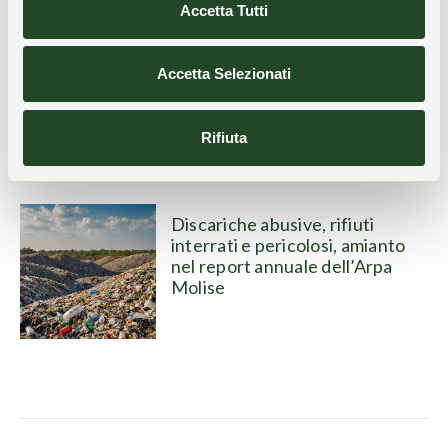
Accetta Tutti
No delle imprese al decreto
Accetta Selezionati
EPR sulle plastiche non da
imballaggio
Rifiuta
Discariche abusive, rifiuti
interrati e pericolosi, amianto
nel report annuale dell’Arpa
Molise