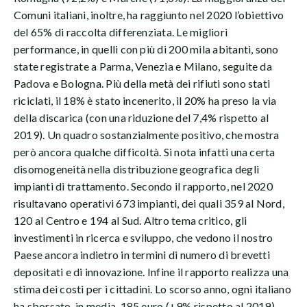
Comuni italiani, inoltre, ha raggiunto nel 2020 l’obiettivo
del 65% di raccolta differenziata. Le migliori
performance, in quelli con più di 200 mila abitanti, sono
state registrate a Parma, Venezia e Milano, seguite da
Padova e Bologna. Più della metà dei rifiuti sono stati
riciclati, il 18% è stato incenerito, il 20% ha preso la via
della discarica (con una riduzione del 7,4% rispetto al
2019). Un quadro sostanzialmente positivo, che mostra
però ancora qualche difficoltà. Si nota infatti una certa
disomogeneità nella distribuzione geografica degli
impianti di trattamento. Secondo il rapporto, nel 2020
risultavano operativi 673 impianti, dei quali 359 al Nord,
120 al Centro e 194 al Sud. Altro tema critico, gli
investimenti in ricerca e sviluppo, che vedono il nostro
Paese ancora indietro in termini di numero di brevetti
depositati e di innovazione. Infine il rapporto realizza una
stima dei costi per i cittadini. Lo scorso anno, ogni italiano
ha sborsato, in media, 185 euro (+9% rispetto al 2019).