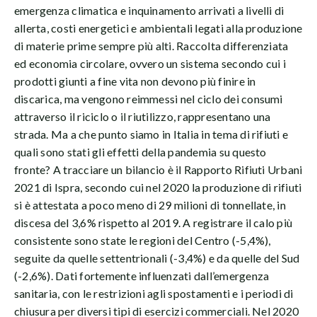
emergenza climatica e inquinamento arrivati a livelli di
allerta, costi energetici e ambientali legati alla produzione
di materie prime sempre più alti. Raccolta differenziata
ed economia circolare, ovvero un sistema secondo cui i
prodotti giunti a fine vita non devono più finire in
discarica, ma vengono reimmessi nel ciclo dei consumi
attraverso il riciclo o il riutilizzo, rappresentano una
strada. Ma a che punto siamo in Italia in tema di rifiuti e
quali sono stati gli effetti della pandemia su questo
fronte? A tracciare un bilancio è il Rapporto Rifiuti Urbani
2021 di Ispra, secondo cui nel 2020 la produzione di rifiuti
si è attestata a poco meno di 29 milioni di tonnellate, in
discesa del 3,6% rispetto al 2019. A registrare il calo più
consistente sono state le regioni del Centro (-5,4%),
seguite da quelle settentrionali (-3,4%) e da quelle del Sud
(-2,6%). Dati fortemente influenzati dall’emergenza
sanitaria, con le restrizioni agli spostamenti e i periodi di
chiusura per diversi tipi di esercizi commerciali. Nel 2020