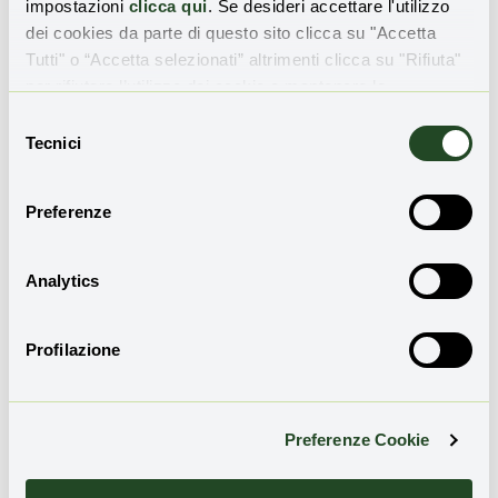
impostazioni
clicca qui
. Se desideri accettare l'utilizzo
dei cookies da parte di questo sito clicca su "Accetta
Tutti" o “Accetta selezionati” altrimenti clicca su "Rifiuta"
Sibilla Di Palma
per rifiutare l’utilizzo dei cookie e mantenere le
Giornalista economica, si occupa di
impostazioni di default.
Selezione
sostenibilità e investimenti. Collabora con
Tecnici
del
Repubblica Affari&Finanza e Focus Risparmio.
consenso
Preferenze
Leggi anche
Analytics
Profilazione
È legge il nuovo Regolamento
europeo sulla spedizione dei
rifiuti
Preferenze Cookie