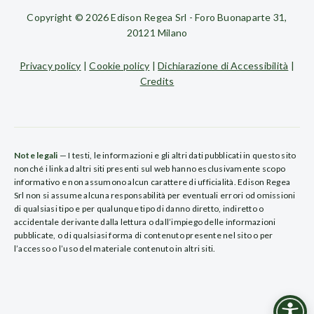
Copyright © 2026 Edison Regea Srl - Foro Buonaparte 31,
20121 Milano
Privacy policy
|
Cookie policy
|
Dichiarazione di Accessibilità
|
Credits
Note legali
— I testi, le informazioni e gli altri dati pubblicati in questo sito
nonché i link ad altri siti presenti sul web hanno esclusivamente scopo
informativo e non assumono alcun carattere di ufficialità. Edison Regea
Srl non si assume alcuna responsabilità per eventuali errori od omissioni
di qualsiasi tipo e per qualunque tipo di danno diretto, indiretto o
accidentale derivante dalla lettura o dall’impiego delle informazioni
pubblicate, o di qualsiasi forma di contenuto presente nel sito o per
l’accesso o l’uso del materiale contenuto in altri siti.