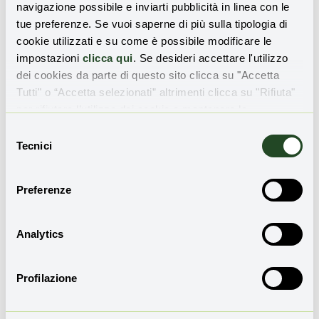
navigazione possibile e inviarti pubblicità in linea con le
tue preferenze. Se vuoi saperne di più sulla tipologia di
cookie utilizzati e su come è possibile modificare le
impostazioni
clicca qui
. Se desideri accettare l'utilizzo
dei cookies da parte di questo sito clicca su "Accetta
Tutti" o “Accetta selezionati” altrimenti clicca su "Rifiuta"
Condividi l'articolo
per rifiutare l’utilizzo dei cookie e mantenere le
impostazioni di default.
Selezione
Tecnici
del
consenso
Preferenze
Redazione
Analytics
Profilazione
Leggi anche