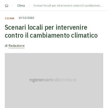
Vai
Clima
Scenari locali per intervenire contro il cambiamento climatico
al
contenuto
15/11/2022
CLIMA
Scenari locali per intervenire
contro il cambiamento climatico
di
Redazione