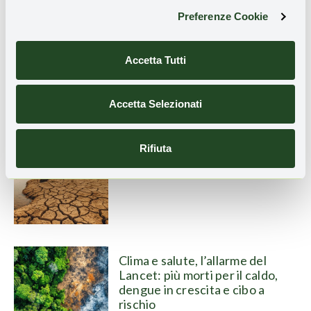
Preferenze Cookie
Ondate di calore, in arrivo la
mappatura dei Rifugi climatici in
città
Accetta Tutti
Accetta Selezionati
La crisi dell’acqua nel clima che
Rifiuta
cambia
Clima e salute, l’allarme del
Lancet: più morti per il caldo,
dengue in crescita e cibo a
rischio