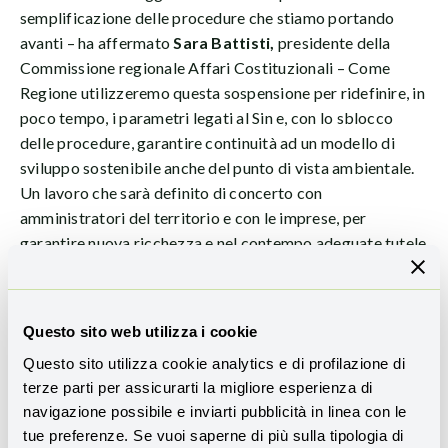
semplificazione delle procedure che stiamo portando
avanti – ha affermato
Sara Battisti,
presidente della
Commissione regionale Affari Costituzionali – Come
Regione utilizzeremo questa sospensione per ridefinire, in
poco tempo, i parametri legati al Sin e, con lo sblocco
delle procedure, garantire continuità ad un modello di
sviluppo sostenibile anche del punto di vista ambientale.
Un lavoro che sarà definito di concerto con
amministratori del territorio e con le imprese, per
garantire nuova ricchezza e nel contempo adeguate tutele
alla Valle del Sacco, che ha pagato troppo in termini di
inquinamento”. Secondo un comunicato congiunto delle
associazioni ambientaliste (tra cui
Associazione Rete
Questo sito web utilizza i cookie
per la Tutela della Valle del Sacco, Circolo
Questo sito utilizza cookie analytics e di profilazione di
Legambiente di Anagni e di Frosinone e Associazione
terze parti per assicurarti la migliore esperienza di
Diritto alla Salute
), invece, la gravità dell’inquinamento
navigazione possibile e inviarti pubblicità in linea con le
accertato nell’intera area dovrebbe richiedere maggiore
tue preferenze. Se vuoi saperne di più sulla tipologia di
prudenza e un supplemento d’indagine. Al contrario, la