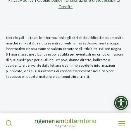
Privacy policy
|
Cookie policy
|
Dichiarazione di Accessibilità
|
Credits
Note legali
— I testi, le informazioni e gli altri dati pubblicati in questo sito
nonché i link ad altri siti presenti sul web hanno esclusivamente scopo
informativo e non assumono alcun carattere di ufficialità. Edison Regea
Srl non si assume alcuna responsabilità per eventuali errori od omissioni
di qualsiasi tipo e per qualunque tipo di danno diretto, indiretto o
accidentale derivante dalla lettura o dall’impiego delle informazioni
pubblicate, o di qualsiasi forma di contenuto presente nel sito o per
l’accesso o l’uso del materiale contenuto in altri siti.
ISCRIVITI ALLA NEWSLETTER
9 Agosto 2026