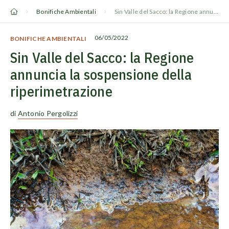
Vai
Bonifiche Ambientali
Sin Valle del Sacco: la Regione annuncia la sospensione della riperimetrazione
al
contenuto
06/05/2022
BONIFICHE AMBIENTALI
Sin Valle del Sacco: la Regione
annuncia la sospensione della
riperimetrazione
di
Antonio Pergolizzi