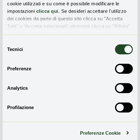
cookie utilizzati e su come è possibile modificare le
vicenda del passo indietro della Catelant sta diventando il
impostazioni
clicca qui
. Se desideri accettare l'utilizzo
“cavallo di Troia per rilanciare intenzioni politico
dei cookies da parte di questo sito clicca su "Accetta
economiche di de-perimetrazione nell’aria già da tempo. È
Tutti" o “Accetta selezionati” altrimenti clicca su "Rifiuta"
chiara, prevaricante e provocatoria l’intenzione di
per rifiutare l’utilizzo dei cookie e mantenere le
dimenticarsi del passato e di chi, sul territorio, ha sofferto
impostazioni di default.
Selezione
sulla propria salute il massiccio impatto industriale”.
Tecnici
del
consenso
Preferenze
Analytics
TI È PIACIUTO QUESTO ARTICOLO?
Iscriviti alla nostra newsletter
per ricevere
Profilazione
aggiornamenti sulle novità e sulle storie di
rigenerazione territoriale:
Preferenze Cookie
Email