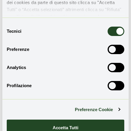
dei cookies da parte di questo sito clicca su "Accetta
presto il consenso all'invio della Newsletter
Tutti" o “Accetta selezionati” altrimenti clicca su "Rifiuta"
per rifiutare l’utilizzo dei cookie e mantenere le
impostazioni di default.
Selezione
Tecnici
del
consenso
Preferenze
Analytics
Condividi l'articolo
Profilazione
Antonio Pergolizzi
Preferenze Cookie
Analista ambientale, saggista e giornalista,
docente e consulente per enti privati e
Accetta Tutti