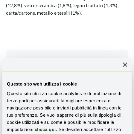
(12,8%), vetro/ceramica (1,8%), legno trattato (1,3%),
carta/cartone, metallo e tessili (1%).
TI È PIACIUTO QUESTO ARTICOLO?
Iscriviti alla nostra newsletter
per ricevere
aggiornamenti sulle novità e sulle storie di
rigenerazione territoriale:
Questo sito web utilizza i cookie
Questo sito utilizza cookie analytics e di profilazione di
terze parti per assicurarti la migliore esperienza di
Email
navigazione possibile e inviarti pubblicità in linea con le
tue preferenze. Se vuoi saperne di più sulla tipologia di
cookie utilizzati e su come è possibile modificare le
impostazioni
clicca qui
. Se desideri accettare l'utilizzo
Ho preso visione dell'
informativa sulla privacy
e