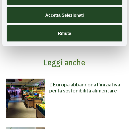
pubblici (tra cui la Commissione parlamentare
d'inchiesta sul ciclo dei rifiuti, gli illeciti
ambientali e agroalimentari). Dal 2006 è
Accetta Selezionati
curatore del Rapporto Ecomafia di
Legambiente.
Rifiuta
Leggi anche
L’Europa abbandona l’iniziativa
per la sostenibilità alimentare