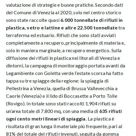
valutazione di strategie e buone pratiche. Secondo dati
del Comune di Venezia al 2020, solo nel centro storico
sono state raccolte quasi
6.000 tonnellate di rifiuti in
plastica, vetro e lattine e altre 22.500 tonnellate
tra
terraferma ed estuario. Rifiuti che sono stati avviati
completamente a recupero, principalmente di materia e,
solo in maniera marginale, a recupero energetico. Sulla
diffusione dei rifiuti in plastica nei litorali di Venezia e
dintorni, la campagna di monitoraggio portata avanti da
Legambiente con Goletta verde l’estate scorsa ha fatto
tappa su tre spiagge della regione: la spiaggia di
Pellestrina a Venezia, quella di Brussa Vallevecchia a
Caorle (Venezia) e il lido di Boccasette a Porto Tolle
(Rovigo). In totale sono stati raccolti 1.904 rifiuti su
un’area totale di 7.800 mq, con una media di
635 rifiuti
ogni cento metri lineari di spiaggia.
La plastica è
risultata di gran lunga il materiale più frequente, pari al
81% del totale dei rifiuti rinvenuti, seguita da gomma