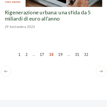
CASE GREEN
Rigenerazione urbana: una sfida da 5
miliardi di euro all’anno
29 Settembre 2023
…
…
1
2
17
18
19
31
32
←
recedente