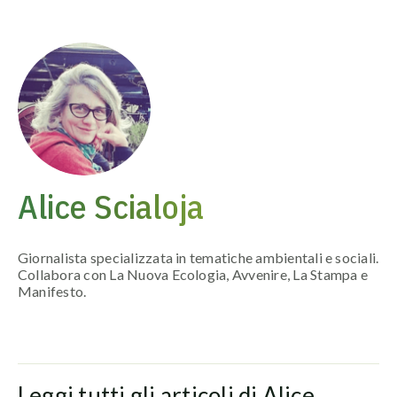
Vai
al
contenuto
Alice Scialoja
Giornalista specializzata in tematiche ambientali e sociali.
Collabora con La Nuova Ecologia, Avvenire, La Stampa e
Manifesto.
Leggi tutti gli articoli di Alice