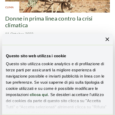
CLIMA
Donne in prima linea contro la crisi
climatica
11 Ottobre 2023
Questo sito web utilizza i cookie
Questo sito utilizza cookie analytics e di profilazione di
terze parti per assicurarti la migliore esperienza di
navigazione possibile e inviarti pubblicità in linea con le
tue preferenze. Se vuoi saperne di più sulla tipologia di
cookie utilizzati e su come è possibile modificare le
impostazioni
clicca qui
. Se desideri accettare l'utilizzo
ARIA
dei cookies da parte di questo sito clicca su "Accetta
Tutti" o “Accetta selezionati” altrimenti clicca su "Rifiuta"
Qualità dell’aria: l’Europarlamento
per rifiutare l’utilizzo dei cookie e mantenere le