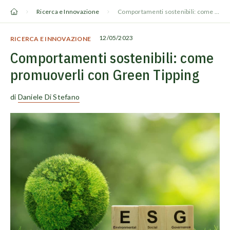
Vai
Ricerca e Innovazione
Comportamenti sostenibili: come promuoverli con Green Tipping
al
contenuto
12/05/2023
RICERCA E INNOVAZIONE
Comportamenti sostenibili: come
promuoverli con Green Tipping
di
Daniele Di Stefano