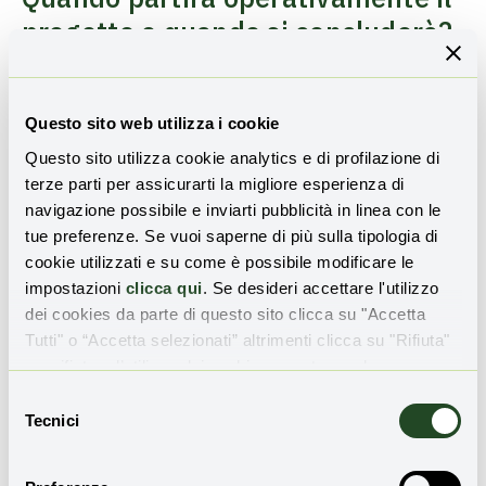
progetto e quando si concluderà?
“
Green Tipping
inizierà a settembre e durerà cinque anni.
Sarà condotto da un gruppo di ricerca interdisciplinare
Questo sito web utilizza i cookie
internazionale, presso il Dipartimento di Economia
Questo sito utilizza cookie analytics e di profilazione di
dell’Università di Bologna. In questi giorni sto lavorando
terze parti per assicurarti la migliore esperienza di
al reclutamento dei ricercatori”.
navigazione possibile e inviarti pubblicità in linea con le
tue preferenze. Se vuoi saperne di più sulla tipologia di
cookie utilizzati e su come è possibile modificare le
impostazioni
clicca qui
. Se desideri accettare l'utilizzo
dei cookies da parte di questo sito clicca su "Accetta
Tutti" o “Accetta selezionati” altrimenti clicca su "Rifiuta"
TI È PIACIUTO QUESTO ARTICOLO?
per rifiutare l’utilizzo dei cookie e mantenere le
Iscriviti alla nostra newsletter
per ricevere
impostazioni di default.
Selezione
aggiornamenti sulle novità e sulle storie di
Tecnici
del
rigenerazione territoriale:
consenso