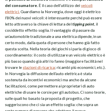
del consumatore
. È il caso dell’utilizzo dei
veicoli
elettrici.
Guardiamo la Norvergia, dove oggi è elettrico
l’80% dei nuovi veicoli: è interessante perché può essere
letto attraverso la chiave di lettura del
tipping point
, il
cosiddetto effetto soglia. Il vantaggio di passare da
un’automobile tradizionale a una elettrica dipende, in un
certo modo, dalla quota di persone che hanno già fatto
questa scelta. Nella teoria dei giochi si parla di gioco di
coordinamento: il costo di utilizzare un veicolo elettrico è
più basso quando già altri lo fanno (maggiore facilità nel
trovare le
stazioni di ricarica
; ricambi più economici, etc.).
In Norvegia la diffusione dell’auto elettrica è stata
sostenuta da incentivi economici ma anche da alcune
facilitazioni, come permettere ai proprietari di auto
elettriche di usare le corsie per gli autobus. Ci sono teorie,
sulle quali ho basato la proposta di progetto, che
suggeriscono che ci sia un effetto soglia: che sopra un
certo numero di persone che adottano il nuovo