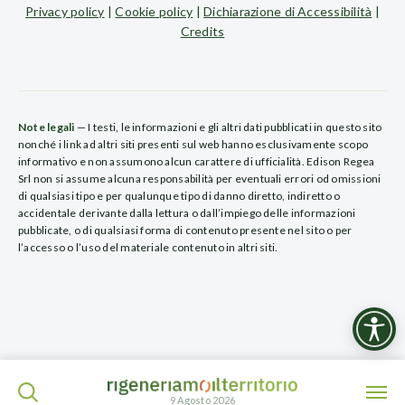
Privacy policy
|
Cookie policy
|
Dichiarazione di Accessibilità
|
Credits
Note legali
— I testi, le informazioni e gli altri dati pubblicati in questo sito
nonché i link ad altri siti presenti sul web hanno esclusivamente scopo
informativo e non assumono alcun carattere di ufficialità. Edison Regea
Srl non si assume alcuna responsabilità per eventuali errori od omissioni
di qualsiasi tipo e per qualunque tipo di danno diretto, indiretto o
accidentale derivante dalla lettura o dall’impiego delle informazioni
pubblicate, o di qualsiasi forma di contenuto presente nel sito o per
l’accesso o l’uso del materiale contenuto in altri siti.
ISCRIVITI ALLA NEWSLETTER
9 Agosto 2026