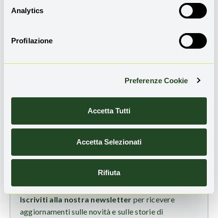
tubetti per la cosmesi,
Analytics
contenitori per la maionese o
il ketchup, ma anche gli stessi
Profilazione
porta lattine della birra.
Preferenze Cookie
Accetta Tutti
Accetta Selezionati
Rifiuta
TI È PIACIUTO QUESTO ARTICOLO?
Iscriviti alla nostra newsletter
per ricevere
aggiornamenti sulle novità e sulle storie di