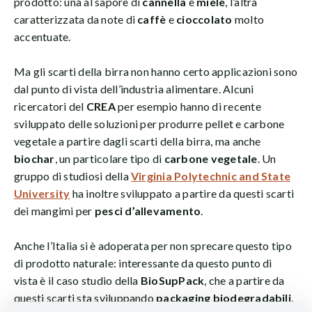
prodotto: una al sapore di
cannella
e
miele
, l’altra
caratterizzata da note di
caffè
e
cioccolato
molto
accentuate.
Ma gli scarti della birra non hanno certo applicazioni sono
dal punto di vista dell’industria alimentare. Alcuni
ricercatori del
CREA
per esempio hanno di recente
sviluppato delle soluzioni per produrre pellet e carbone
vegetale a partire dagli scarti della birra, ma anche
biochar
, un particolare tipo di
carbone vegetale
. Un
gruppo di studiosi della
Virginia Polytechnic and State
University
ha inoltre sviluppato a partire da questi scarti
dei mangimi per
pesci d’allevamento
.
Anche l’Italia si è adoperata per non sprecare questo tipo
di prodotto naturale: interessante da questo punto di
vista è il caso studio della
BioSupPack
, che a partire da
questi scarti sta sviluppando
packaging biodegradabili
.