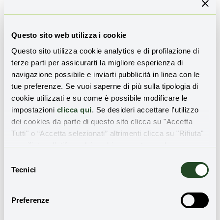
A proposito del progetto il suo CEO Alessandro
Carfagnini ha dichiarato:
Questo sito web utilizza i cookie
In questo prima fase di
Questo sito utilizza cookie analytics e di profilazione di
BioSupPack andremo a
terze parti per assicurarti la migliore esperienza di
selezionare i polimeri,
navigazione possibile e inviarti pubblicità in linea con le
tue preferenze. Se vuoi saperne di più sulla tipologia di
derivanti dalla fermentazione
cookie utilizzati e su come è possibile modificare le
impostazioni
clicca qui
. Se desideri accettare l'utilizzo
dei sottoprodotti della birra,
dei cookies da parte di questo sito clicca su "Accetta
per poterne poi ricavare una
Tutti" o “Accetta selezionati” altrimenti clicca su "Rifiuta"
per rifiutare l’utilizzo dei cookie e mantenere le
bioplastica in forma di pellet
impostazioni di default.
Selezione
utile per la produzione
Tecnici
del
consenso
industriale di vari tipi di
Preferenze
packaging. Per esempio