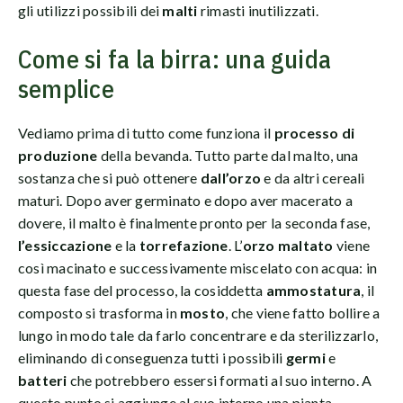
gli utilizzi possibili dei
malti
rimasti inutilizzati.
Come si fa la birra: una guida
semplice
Vediamo prima di tutto come funziona il
processo di
produzione
della bevanda. Tutto parte dal malto, una
sostanza che si può ottenere
dall’orzo
e da altri cereali
maturi. Dopo aver germinato e dopo aver macerato a
dovere, il malto è finalmente pronto per la seconda fase,
l’essiccazione
e la
torrefazione
. L’
orzo maltato
viene
così macinato e successivamente miscelato con acqua: in
questa fase del processo, la cosiddetta
ammostatura
, il
composto si trasforma in
mosto
, che viene fatto bollire a
lungo in modo tale da farlo concentrare e da sterilizzarlo,
eliminando di conseguenza tutti i possibili
germi
e
batteri
che potrebbero essersi formati al suo interno. A
questo punto si aggiunge al suo interno una pianta