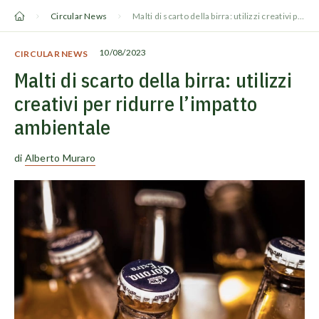
Vai
Circular News
Malti di scarto della birra: utilizzi creativi per ridurre l’impatto ambientale
al
contenuto
10/08/2023
CIRCULAR NEWS
Malti di scarto della birra: utilizzi
creativi per ridurre l’impatto
ambientale
di
Alberto Muraro