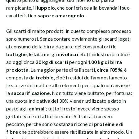
rampicante, il
luppolo
, che conferisce alla bevanda il suo
caratteristico
sapore amarognolo
.
Gli scarti di malto prodotti in questo complesso processo
sono numerosi. Senza contare ovviamente gli scarti legati
al consumo della birra da parte dei consumatori (le
bottiglie
, le
lattine
, gli
involucri
etc) l’industria produce
ad oggi circa
20 kg di scarti
per ogni
100 kg di birra
prodotta
. La maggior parte di tali scarti,
circa l’85%
, è
composta da
trebbie
, cioè i residui dell’ammostamento,
le scorze del malto e altri elementi per i quali non avviene
la
saccarificazione
. Non tutto viene buttato, per fortuna:
una quota indicativa del 30% viene riutilizzato e dato in
pasto agli
animali
; tutto il resto invece viene spesso
gettato via e di fatto sprecato. Si tratta di un vero
peccato, perché sono sostanza ricche di
proteine
e di
fibre
che potrebbero essere riutilizzate in altro modo. Un