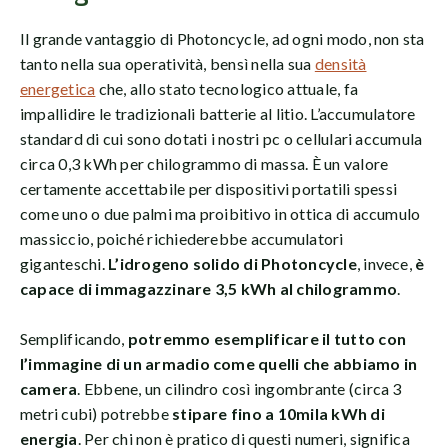
Il grande vantaggio di Photoncycle, ad ogni modo, non sta
tanto nella sua operatività, bensì nella sua
densità
energetica
che, allo stato tecnologico attuale, fa
impallidire le tradizionali batterie al litio. L’accumulatore
standard di cui sono dotati i nostri pc o cellulari accumula
circa 0,3 kWh per chilogrammo di massa. È un valore
certamente accettabile per dispositivi portatili spessi
come uno o due palmi ma proibitivo in ottica di accumulo
massiccio, poiché richiederebbe accumulatori
giganteschi.
L’idrogeno solido di Photoncycle
, invece,
è
capace di immagazzinare 3,5 kWh al chilogrammo
.
Semplificando,
potremmo esemplificare il tutto con
l’immagine di un armadio come quelli che abbiamo in
camera
. Ebbene, un cilindro così ingombrante (circa 3
metri cubi) potrebbe
stipare fino a 10mila kWh di
energia
. Per chi non è pratico di questi numeri, significa