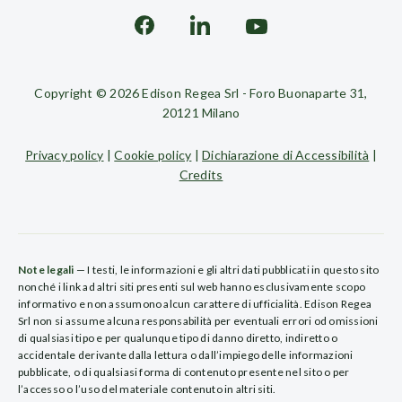
Copyright © 2026 Edison Regea Srl - Foro Buonaparte 31,
20121 Milano
Privacy policy
|
Cookie policy
|
Dichiarazione di Accessibilità
|
Credits
Note legali
— I testi, le informazioni e gli altri dati pubblicati in questo sito
nonché i link ad altri siti presenti sul web hanno esclusivamente scopo
informativo e non assumono alcun carattere di ufficialità. Edison Regea
Srl non si assume alcuna responsabilità per eventuali errori od omissioni
di qualsiasi tipo e per qualunque tipo di danno diretto, indiretto o
accidentale derivante dalla lettura o dall’impiego delle informazioni
pubblicate, o di qualsiasi forma di contenuto presente nel sito o per
l’accesso o l’uso del materiale contenuto in altri siti.