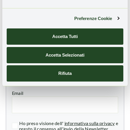
e come funzionano
“
Preferenze Cookie
Accetta Tutti
TI È PIACIUTO QUESTO ARTICOLO?
Accetta Selezionati
Iscriviti alla nostra newsletter
per ricevere
aggiornamenti sulle novità e sulle storie di
Rifiuta
rigenerazione territoriale:
Email
Ho preso visione dell'
informativa sulla privacy
e
presto il consenso all'invio della Newsletter