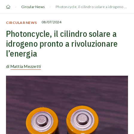
Vai
Circular News
Photoncycle, il cilindro solare a idrogeno pronto a rivoluzionare l’energia
al
contenuto
08/07/2024
CIRCULAR NEWS
Photoncycle, il cilindro solare a
idrogeno pronto a rivoluzionare
l’energia
di
Mattia Mezzetti