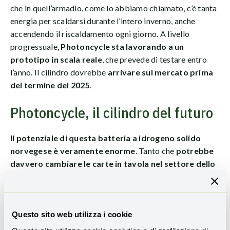
che in quell’armadio, come lo abbiamo chiamato, c’è tanta
energia per scaldarsi durante l’intero inverno, anche
accendendo il riscaldamento ogni giorno. A livello
progressuale,
Photoncycle sta lavorando a un
prototipo in scala reale
, che prevede di testare entro
l’anno. Il cilindro dovrebbe
arrivare sul mercato prima
del termine del 2025
.
Photoncycle, il cilindro del futuro
Il potenziale di questa batteria a idrogeno solido
norvegese è veramente enorme
. Tanto che
potrebbe
davvero cambiare le carte in tavola nel settore dello
stoccaggio di energia rinnovabile
, qualora tutte le
aspettative fossero effettivamente rispettate. La
possibilità di accumulare energia solare in eccesso e
utilizzarla nei mesi invernali, quando ve n’è maggior
Questo sito web utilizza i cookie
bisogno, è davvero ghiotta. Alla stessa maniera, disporre