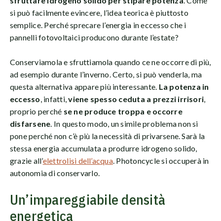
sfruttare idrogeno solido per stipare potenza
. Come
si può facilmente evincere, l’idea teorica è piuttosto
semplice. Perché sprecare l’energia in eccesso che i
pannelli fotovoltaici producono durante l’estate?
Conserviamola e sfruttiamola quando ce ne occorre di più,
ad esempio durante l’inverno. Certo, si può venderla, ma
questa alternativa appare più interessante.
La potenza in
eccesso
, infatti,
viene spesso ceduta a prezzi irrisori
,
proprio perché
se ne produce troppa e occorre
disfarsene
. In questo modo, un simile problema non si
pone perché non c’è più la necessità di privarsene. Sarà la
stessa energia accumulata a produrre idrogeno solido,
grazie all’
elettrolisi dell’acqua
. Photoncycle si occuperà in
autonomia di conservarlo.
Un’impareggiabile densità
energetica