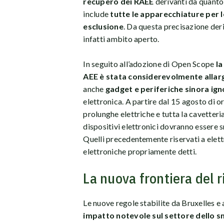
recupero dei RAEE
derivanti da quanto
include
tutte le apparecchiature per l
esclusione
. Da questa precisazione deri
infatti ambito aperto.
In seguito all’adozione di Open Scope
la
AEE è stata considerevolmente allar
anche
gadget e periferiche sinora ign
elettronica. A partire dal 15 agosto di o
prolunghe elettriche e tutta la cavetter
dispositivi elettronici dovranno essere s
Quelli precedentemente riservati a elet
elettroniche propriamente detti.
La nuova frontiera del r
Le nuove regole stabilite da Bruxelles 
impatto notevole sul settore dello sm