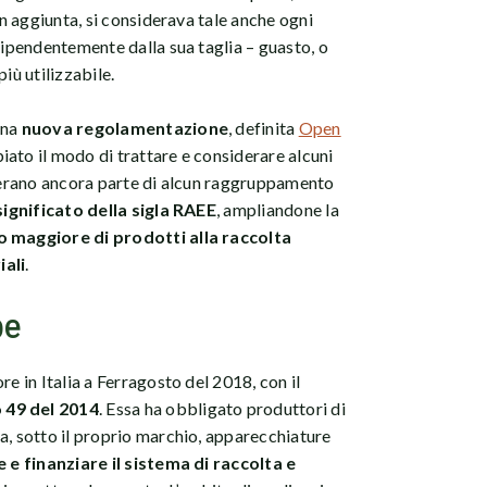
In aggiunta, si considerava tale anche ogni
dipendentemente dalla sua taglia – guasto, o
iù utilizzabile.
una
nuova regolamentazione
, definita
Open
iato il modo di trattare e considerare alcuni
non erano ancora parte di alcun raggruppamento
 significato della sigla RAEE
, ampliandone la
 maggiore di prodotti alla raccolta
iali
.
pe
re in Italia a Ferragosto del 2018, con il
 49 del 2014
. Essa ha obbligato produttori di
a, sotto il proprio marchio, apparecchiature
 e finanziare il sistema di raccolta e