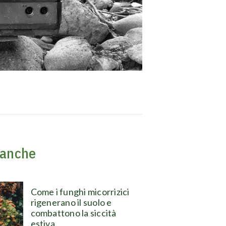
 anche
Come i funghi micorrizici
rigenerano il suolo e
combattono la siccità
estiva