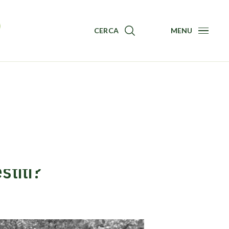
CERCA
MENU
Menu
titi?