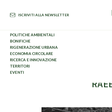
Vai
al
ISCRIVITI ALLA NEWSLETTER
contenuto
POLITICHE AMBIENTALI
BONIFICHE
RIGENERAZIONE URBANA
Circular News
RAEE: cosa sono? Come vanno gestiti?
ECONOMIA CIRCOLARE
RICERCA E INNOVAZIONE
TERRITORI
EVENTI
RAEE