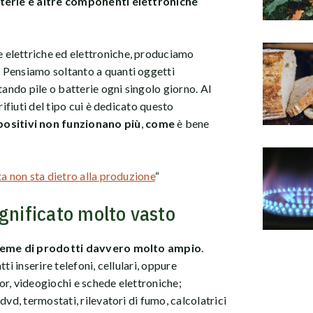
terie e altre componenti elettroniche
elettriche ed elettroniche, produciamo
 Pensiamo soltanto a quanti oggetti
tando pile o batterie ogni singolo giorno. Al
rifiuti del tipo cui è dedicato questo
positivi non funzionano più
,
come
è bene
a non sta dietro alla produzione
“
gnificato molto vasto
ieme di prodotti davvero molto ampio
.
ti inserire telefoni, cellulari, oppure
r, videogiochi e schede elettroniche;
dvd, termostati, rilevatori di fumo, calcolatrici