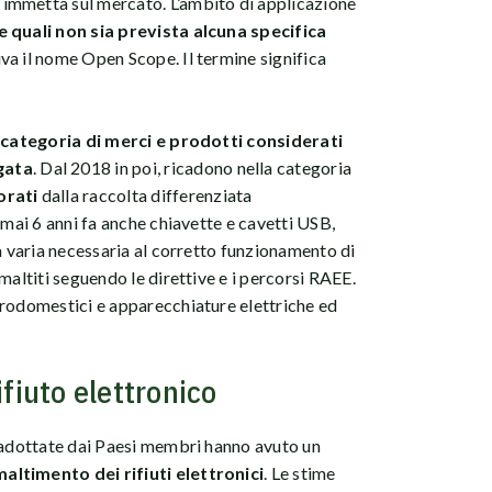
 immetta sul mercato. L’ambito di applicazione
e quali non sia prevista alcuna specifica
va il nome Open Scope. Il termine significa
 categoria di merci e prodotti considerati
gata
. Dal 2018 in poi, ricadono nella categoria
orati
dalla raccolta differenziata
rmai 6 anni fa anche chiavette e cavetti USB,
ia varia necessaria al corretto funzionamento di
maltiti seguendo le direttive e i percorsi RAEE.
trodomestici e apparecchiature elettriche ed
ifiuto elettronico
e adottate dai Paesi membri hanno avuto un
altimento dei rifiuti elettronici
. Le stime