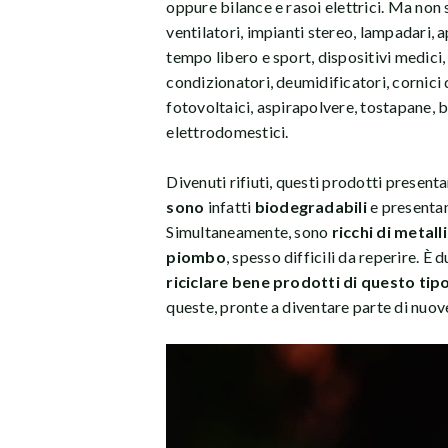
oppure bilance e rasoi elettrici. Ma non 
ventilatori, impianti stereo, lampadari, 
tempo libero e sport, dispositivi medici,
condizionatori, deumidificatori, cornici d
fotovoltaici, aspirapolvere, tostapane, bol
elettrodomestici.
Divenuti rifiuti, questi prodotti present
sono
infatti
biodegradabili
e presentan
Simultaneamente, sono
ricchi di metall
piombo
, spesso difficili da reperire.
riciclare bene prodotti di questo tip
queste, pronte a diventare parte di nuov