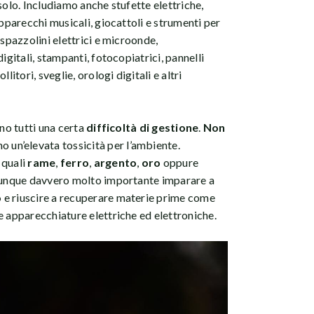
solo. Includiamo anche stufette elettriche,
apparecchi musicali, giocattoli e strumenti per
 spazzolini elettrici e microonde,
igitali, stampanti, fotocopiatrici, pannelli
litori, sveglie, orologi digitali e altri
ano tutti una certa
difficoltà di gestione
.
Non
o un’elevata tossicità per l’ambiente.
i
quali
rame
,
ferro
,
argento
,
oro
oppure
 È dunque davvero molto importante imparare a
o
e riuscire a recuperare materie prime come
e apparecchiature elettriche ed elettroniche.