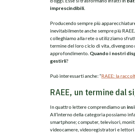
d’oggi. Esse si trasformano infatti in
bat
imprescindibili
.
Producendo sempre più apparecchiature 
inevitabilmente anche sempre più RAEE.
colleghiamo alla rete o utilizziamo sfrut
termine del loro ciclo di vita, divengono 
approfondimento.
Quando i nostri dis
gestirli
?
Può interessarti anche: “
RAEE: la raccolt
RAEE, un termine dal si
In quattro lettere comprendiamo un
ins
All’interno della categoria possiamo infat
smartphone; computer, televisori, monito
videocamere, videoregistratori e lettori 