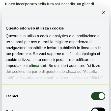
fuoco incorporato nella tuta antincendio; un gilet di
sicurezza per ricerca e soccorso per vigili del fuoco; un
indicatore di temperatura da cucire direttamente sulla
tuta da vigile del fuoco, con air bag. Tra i brevetti dedicati
Questo sito web utilizza i cookie
agli
apparecchi di respirazione per vigili del fuoco
(292 brevetti) troviamo dispositivi che utilizzano
Questo sito utilizza cookie analytics e di profilazione di
ossigeno, aria compressa o filtri; che contengono
terze parti per assicurarti la migliore esperienza di
sostanze chimiche per produrre ossigeno e fornire aria
navigazione possibile e inviarti pubblicità in linea con le
respirabile agli operatori. Gli apparecchi di respirazione
tue preferenze. Se vuoi saperne di più sulla tipologia di
possono essere dotati di dispositivi di raffreddamento
cookie utilizzati e su come è possibile modificare le
dell’aria o di strumenti per rilevare sostanze contaminanti.
impostazioni
clicca qui
. Se desideri accettare l'utilizzo
dei cookies da parte di questo sito clicca su "Accetta
La rigenerazione del territorio
Tutti" o “Accetta selezionati” altrimenti clicca su "Rifiuta"
per rifiutare l’utilizzo dei cookie e mantenere le
dopo un incendio: i brevetti
impostazioni di default.
Selezione
Tecnici
del
Alcuni brevetti sono dedicati alla
rigenerazione dei
consenso
boschi e dei territori percorsi dalle fiamme.
Ci sono