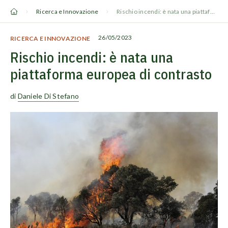
Vai
Ricerca e Innovazione
Rischio incendi: è nata una piattaforma europea di contrasto
al
contenuto
26/05/2023
RICERCA E INNOVAZIONE
Rischio incendi: è nata una
piattaforma europea di contrasto
di
Daniele Di Stefano