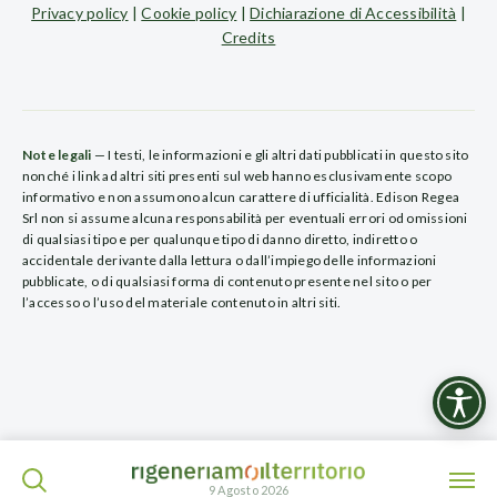
Privacy policy
|
Cookie policy
|
Dichiarazione di Accessibilità
|
Credits
Note legali
— I testi, le informazioni e gli altri dati pubblicati in questo sito
nonché i link ad altri siti presenti sul web hanno esclusivamente scopo
informativo e non assumono alcun carattere di ufficialità. Edison Regea
Srl non si assume alcuna responsabilità per eventuali errori od omissioni
di qualsiasi tipo e per qualunque tipo di danno diretto, indiretto o
accidentale derivante dalla lettura o dall’impiego delle informazioni
pubblicate, o di qualsiasi forma di contenuto presente nel sito o per
l’accesso o l’uso del materiale contenuto in altri siti.
ISCRIVITI ALLA NEWSLETTER
9 Agosto 2026