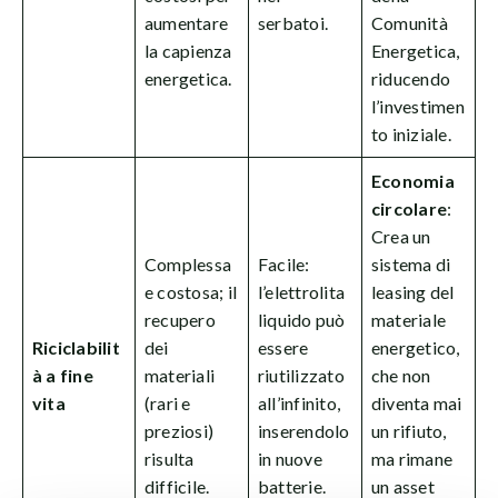
aumentare
serbatoi.
Comunità
la capienza
Energetica,
energetica.
riducendo
l’investimen
to iniziale.
Economia
circolare
:
Crea un
Complessa
Facile:
sistema di
e costosa; il
l’elettrolita
leasing del
recupero
liquido può
materiale
Riciclabilit
dei
essere
energetico,
à a fine
materiali
riutilizzato
che non
vita
(rari e
all’infinito,
diventa mai
preziosi)
inserendolo
un rifiuto,
risulta
in nuove
ma rimane
difficile.
batterie.
un asset