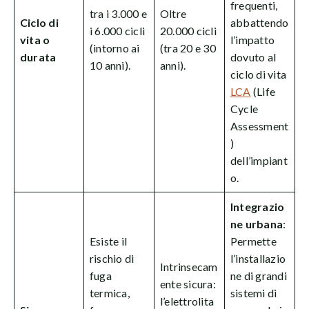
frequenti,
tra i 3.000 e
Oltre
Ciclo di
abbattendo
i 6.000 cicli
20.000 cicli
vita o
l’impatto
(intorno ai
(tra 20 e 30
durata
dovuto al
10 anni).
anni).
ciclo di vita
LCA
(Life
Cycle
Assessment
)
dell’impiant
o.
Integrazio
ne urbana
:
Esiste il
Permette
rischio di
l’installazio
Intrinsecam
fuga
ne di grandi
ente sicura:
termica,
sistemi di
l’elettrolita