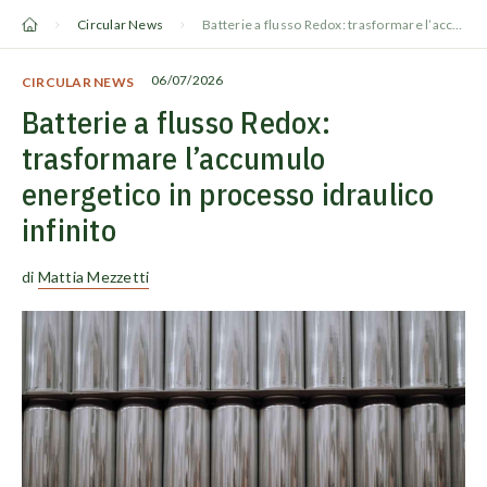
Vai
Circular News
Batterie a flusso Redox: trasformare l’accumulo energetico in processo idraulico infinito
al
contenuto
06/07/2026
CIRCULAR NEWS
Batterie a flusso Redox:
trasformare l’accumulo
energetico in processo idraulico
infinito
di
Mattia Mezzetti