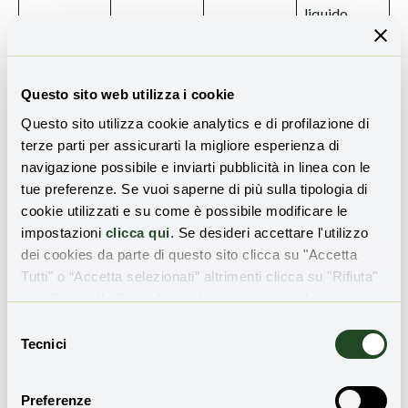
liquido
pronto al
riuso.
Questo sito web utilizza i cookie
Lo specchietto mostra quanto sia
rilevante
il
passo in
Questo sito utilizza cookie analytics e di profilazione di
avanti
compiuto grazie alla tecnologia delle
batterie a
terze parti per assicurarti la migliore esperienza di
flusso Redox
, le quali surclassano quella del litio da
navigazione possibile e inviarti pubblicità in linea con le
svariati punti di vista come efficacia, durata e
tue preferenze. Se vuoi saperne di più sulla tipologia di
sostenibilità.
cookie utilizzati e su come è possibile modificare le
impostazioni
clicca qui
. Se desideri accettare l'utilizzo
Comunità energetiche rinnovabili
dei cookies da parte di questo sito clicca su "Accetta
e accumulo stazionario
Tutti" o “Accetta selezionati” altrimenti clicca su "Rifiuta"
per rifiutare l’utilizzo dei cookie e mantenere le
impostazioni di default.
Selezione
La
decentralizzazione della produzione elettrica
richiede
Tecnici
del
soluzioni di accumulo capaci di
trasformare i singoli
consenso
nodi di consumo in entità energetiche autonome
e
resilienti. Le batterie a flusso Redox possono porsi al
Preferenze