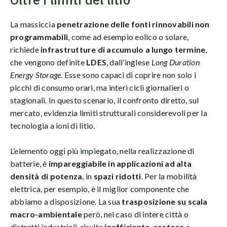
La massiccia
penetrazione delle fonti rinnovabili non
programmabili
, come ad esempio eolico o solare,
richiede
infrastrutture di accumulo a lungo termine
,
che vengono definite
LDES
, dall’inglese
Long Duration
Energy Storage
. Esse sono capaci di coprire non solo i
picchi di consumo orari, ma interi cicli giornalieri o
stagionali. In questo scenario, il confronto diretto, sul
mercato, evidenzia limiti strutturali considerevoli per la
tecnologia a ioni di litio.
L’elemento oggi più impiegato, nella realizzazione di
batterie, è
impareggiabile in applicazioni ad alta
densità di potenza
, in
spazi ridotti
. Per la mobilità
elettrica, per esempio, è il miglior componente che
abbiamo a disposizione. La sua
trasposizione su scala
macro-ambientale
però, nel caso di intere città o
distretti industriali, risulta
inefficiente
,
costosa
e