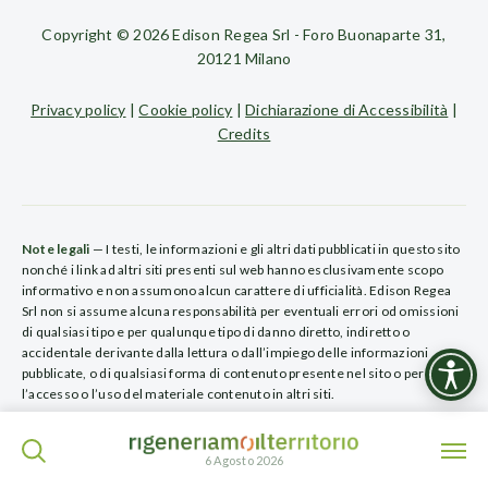
Copyright © 2026 Edison Regea Srl - Foro Buonaparte 31,
20121 Milano
Privacy policy
|
Cookie policy
|
Dichiarazione di Accessibilità
|
Credits
Note legali
— I testi, le informazioni e gli altri dati pubblicati in questo sito
nonché i link ad altri siti presenti sul web hanno esclusivamente scopo
informativo e non assumono alcun carattere di ufficialità. Edison Regea
Srl non si assume alcuna responsabilità per eventuali errori od omissioni
di qualsiasi tipo e per qualunque tipo di danno diretto, indiretto o
accidentale derivante dalla lettura o dall’impiego delle informazioni
pubblicate, o di qualsiasi forma di contenuto presente nel sito o per
l’accesso o l’uso del materiale contenuto in altri siti.
ISCRIVITI ALLA NEWSLETTER
6 Agosto 2026