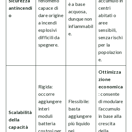
Sicurezza
fenomeno
accumulo in
è a base
antincendi
capace di
centri
acquosa,
o
dare origine
abitati o
dunque non
a incendi
aree
infiammabil
esplosivi
sensibili,
e.
difficili da
senza rischi
spegnere.
per la
popolazion
e.
Ottimizza
zione
Rigida:
economica
occorre
: consente
aggiungere
Flessibile:
di modulare
interi
basta
l’accumulo
Scalabilità
moduli
aggiungere
in base alla
della
batteria
più liquido
crescita
capacità
costosi per
nei
della