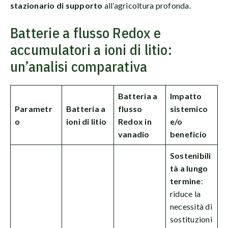
stazionario di supporto
all’agricoltura profonda.
Batterie a flusso Redox e
accumulatori a ioni di litio:
un’analisi comparativa
Batteria a
Impatto
Parametr
Batteria a
flusso
sistemico
o
ioni di litio
Redox in
e/o
vanadio
beneficio
Sostenibili
tà a lungo
termine
:
riduce la
necessità di
sostituzioni