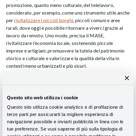
promozione, quanto meno culturale, del telelavoro,
considerato, per esempio, come uno strumento utile anche
per
rivitalizzare i piccoli borghi
, piccoli comuni e aree
rurali, dove oggi è possibile ritornare a viverci grazie al
lavoro da remoto. Uno modo, precisa il MASE,
rivitalizzare l’economia locale, sostenendo piccole
imprese e artigiani, promuovere la tutela del patrimonio
storico e culturale e valorizzare la qualità della vita in
contesti meno urbanizzati e più sicuri.
Il lavoro a distanza è rimasto una opzione valida anche
dopo la fine dell’emergenza della pandemia da COVID 19.
Come precisa lo studio, se prima di questa emergenza
Questo sito web utilizza i cookie
sanitaria in Banca d’Italia il lavoro a distanza era
Questo sito utilizza cookie analytics e di profilazione di
utilizzato in maniera del tutto marginale: nel 2019, al
terze parti per assicurarti la migliore esperienza di
netto delle persone in telelavoro, la quota effettiva di
navigazione possibile e inviarti pubblicità in linea con le
giorni di lavoro da remoto era pari a circa il 4 per cento
tue preferenze. Se vuoi saperne di più sulla tipologia di
del totale dei giorni lavorati nell’anno.