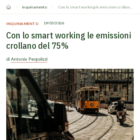
Vai
Inquinamento
Con lo smart working le emissioni crollano del 75%
al
contenuto
19/05/2026
INQUINAMENTO
Con lo smart working le emissioni
crollano del 75%
di
Antonio Pergolizzi