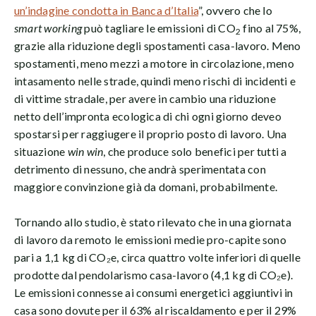
un’indagine condotta in Banca d’Italia
”, ovvero che lo
smart working
può tagliare le emissioni di CO
fino al 75%,
2
grazie alla riduzione degli spostamenti casa-lavoro. Meno
spostamenti, meno mezzi a motore in circolazione, meno
intasamento nelle strade, quindi meno rischi di incidenti e
di vittime stradale, per avere in cambio una riduzione
netto dell’impronta ecologica di chi ogni giorno deveo
spostarsi per raggiugere il proprio posto di lavoro. Una
situazione
win win
, che produce solo benefici per tutti a
detrimento di nessuno, che andrà sperimentata con
maggiore convinzione già da domani, probabilmente.
Tornando allo studio, è stato rilevato che in una giornata
di lavoro da remoto le emissioni medie pro-capite sono
pari a 1,1 kg di CO₂e, circa quattro volte inferiori di quelle
prodotte dal pendolarismo casa-lavoro (4,1 kg di CO₂e).
Le emissioni connesse ai consumi energetici aggiuntivi in
casa sono dovute per il 63% al riscaldamento e per il 29%