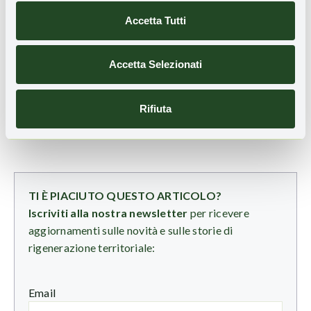
ricorso al lavoro da remoto tra le misure raccomandate
Accetta Tutti
per contenere la domanda di energia e mitigare l’impatto
dell’aumento dei prezzi sui consumatori”, conclude il team
Accetta Selezionati
di ricercatori ENEA.
Rifiuta
TI È PIACIUTO QUESTO ARTICOLO?
Iscriviti alla nostra newsletter
per ricevere
aggiornamenti sulle novità e sulle storie di
rigenerazione territoriale:
Email