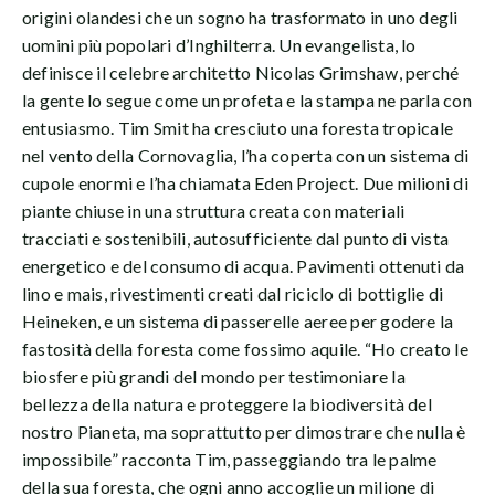
origini olandesi che un sogno ha trasformato in uno degli
uomini più popolari d’Inghilterra. Un evangelista, lo
definisce il celebre architetto Nicolas Grimshaw, perché
la gente lo segue come un profeta e la stampa ne parla con
entusiasmo. Tim Smit ha cresciuto una foresta tropicale
nel vento della Cornovaglia, l’ha coperta con un sistema di
cupole enormi e l’ha chiamata Eden Project. Due milioni di
piante chiuse in una struttura creata con materiali
tracciati e sostenibili, autosufficiente dal punto di vista
energetico e del consumo di acqua. Pavimenti ottenuti da
lino e mais, rivestimenti creati dal riciclo di bottiglie di
Heineken, e un sistema di passerelle aeree per godere la
fastosità della foresta come fossimo aquile. “Ho creato le
biosfere più grandi del mondo per testimoniare la
bellezza della natura e proteggere la biodiversità del
nostro Pianeta, ma soprattutto per dimostrare che nulla è
impossibile” racconta Tim, passeggiando tra le palme
della sua foresta, che ogni anno accoglie un milione di