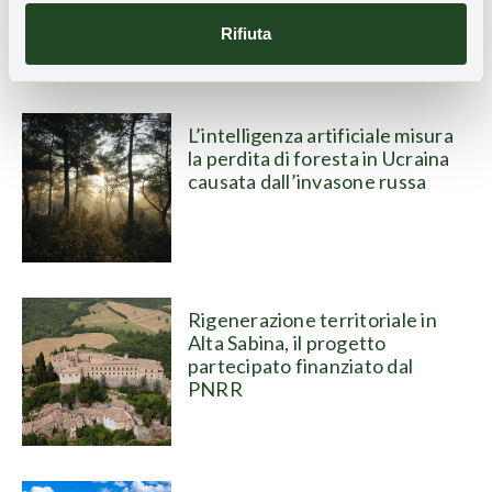
Rifiuta
Leggi anche
L’intelligenza artificiale misura
la perdita di foresta in Ucraina
causata dall’invasone russa
Rigenerazione territoriale in
Alta Sabina, il progetto
partecipato finanziato dal
PNRR