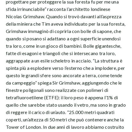
progettare per proteggere la sua foresta fu per me una
sfida irrinunciabile” racconta l’architetto londinese
Nicolas Grimshaw. Quando si trovò davanti all’asprezza
della miniera che Tim aveva individuato per la sua foresta,
Grimshaw immaginò di coprirla con bolle di sapone, che
quando si posano si adattano a ogni superficie unendosi
tra loro, come in un gioco di bambini. Bolle gigantesche,
fatte di esagoni e triangoli che si intersecano tra loro,
aggrappate a un esile scheletro in acciaio. “La struttura è
spinta più a esplodere verso l’esterno che a implodere, per
questo le grandi sfere sono ancorate a terra, come tende
da campeggio” spiega Sir Grimshaw, aggiungendo che le
finestre poligonali sono realizzate con polimeri di
tetrafluoroetilene (ETFE): il loro peso è appena l’1% di
quello che sarebbe stato usando il vetro, ma sono in grado
di reggere il carico di un’auto. “25.000 metri quadrati
coperti, un’altezza di 50 metri che può contenere anche la
Tower of London. In due anni di lavoro abbiamo costruito