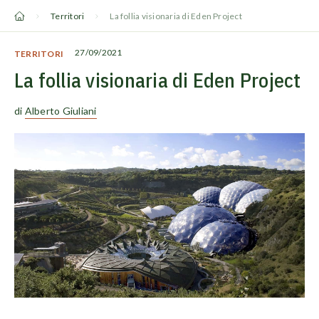
Vai
Territori
La follia visionaria di Eden Project
al
contenuto
27/09/2021
TERRITORI
La follia visionaria di Eden Project
di
Alberto Giuliani