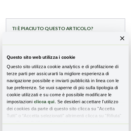
TI È PIACIUTO QUESTO ARTICOLO?
Iscriviti alla nostra newsletter
per ricevere
aggiornamenti sulle novità e sulle storie di
rigenerazione territoriale:
Questo sito web utilizza i cookie
Questo sito utilizza cookie analytics e di profilazione di
Email
terze parti per assicurarti la migliore esperienza di
navigazione possibile e inviarti pubblicità in linea con le
tue preferenze. Se vuoi saperne di più sulla tipologia di
cookie utilizzati e su come è possibile modificare le
Ho preso visione dell'
informativa sulla privacy
e
impostazioni
clicca qui
. Se desideri accettare l'utilizzo
presto il consenso all'invio della Newsletter
dei cookies da parte di questo sito clicca su "Accetta
Tutti" o “Accetta selezionati” altrimenti clicca su "Rifiuta"
per rifiutare l’utilizzo dei cookie e mantenere le
impostazioni di default.