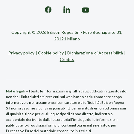
Copyright © 2026 Edison Regea Srl - Foro Buonaparte 31,
20121 Milano
Privacy policy
|
Cookie policy
|
Dichiarazione di Accessibilità
|
Credits
Note legali
— I testi, le informazioni e gli altri dati pubblicati in questo sito
nonché i link ad altri siti presenti sul web hanno esclusivamente scopo
informativo e non assumono alcun carattere di ufficialità. Edison Regea
Srl non si assume alcuna responsabilità per eventuali errori od omissioni
di qualsiasi tipo e per qualunque tipo di danno diretto, indiretto o
accidentale derivante dalla lettura o dall’impiego delle informazioni
pubblicate, o di qualsiasi forma di contenuto presente nel sito o per
l’accesso o l’uso del materiale contenuto in altri siti.