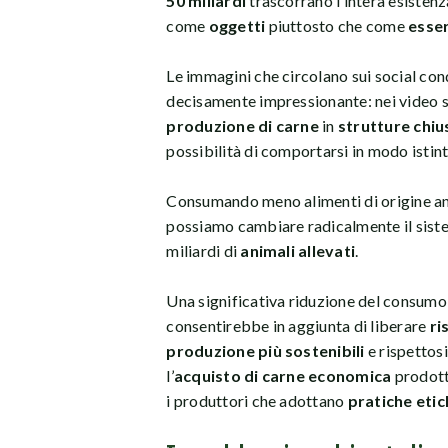
50 miliardi
trascorrano l’intera esistenz
come
oggetti
piuttosto che come
esser
Le immagini che circolano sui social cond
decisamente impressionante: nei video
produzione di carne
in
strutture chiu
possibilità di comportarsi in modo istint
Consumando meno alimenti di origine an
possiamo cambiare radicalmente il sistem
miliardi di
animali allevati
.
Una significativa riduzione del consumo
consentirebbe in aggiunta di liberare
ri
produzione più sostenibili
e rispettos
l’
acquisto di carne economica
prodott
i produttori che adottano
pratiche etic