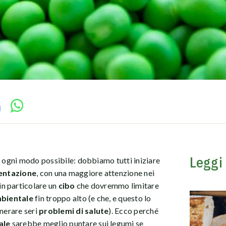
Leggi
n ogni modo possibile: dobbiamo tutti iniziare
mentazione
, con una maggiore attenzione nei
 in particolare un
cibo
che dovremmo limitare
bientale
fin troppo alto (e che, e questo lo
enerare seri
problemi di salute
). Ecco perché
ale
sarebbe meglio puntare sui legumi se