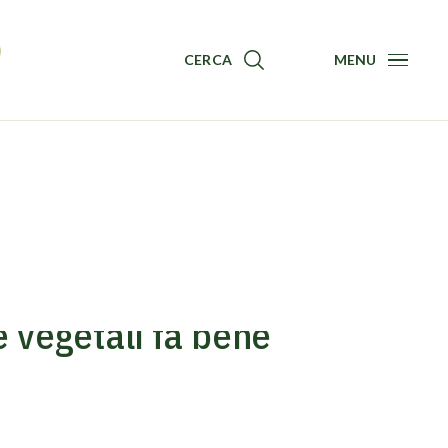
CERCA
MENU
Menu
 vegetali fa bene