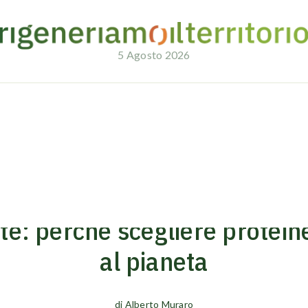
5 Agosto 2026
e vegetali fa bene al pianeta
30/01/2025
CIRCULAR NEWS
e: perché scegliere proteine
al pianeta
di
Alberto Muraro