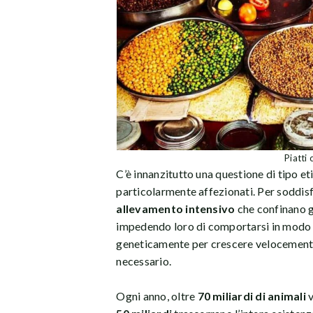
Piatti 
C’è innanzitutto una questione di tipo eti
particolarmente affezionati. Per soddis
allevamento intensivo
che confinano gl
impedendo loro di comportarsi in modo n
geneticamente per crescere velocemente
necessario.
Ogni anno, oltre
70 miliardi di animali
v