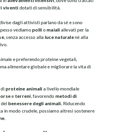
a in
allevamenti intensivi
, dove sono trattati
i viventi
dotati di sensibilità.
ivise dagli attivisti parlano da sé e sono
 spesso vediamo
polli
o
maiali
allevati per la
se
, senza accesso alla
luce naturale
né alla
ivo.
imale e preferendo proteine vegetali,
a alimentare globale e migliorare la vita di
 di
proteine animali
a livello mondiale
sorse
e
terreni
, favorendo
metodi di
i del
benessere degli animali.
Riducendo
a in modo crudele, possiamo altresì sostenere
he
.