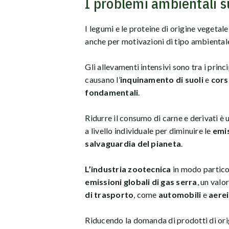
I problemi ambientali 
I legumi e le proteine di origine vegetal
anche per motivazioni di tipo ambiental
Gli allevamenti intensivi sono tra i princ
causano l’
inquinamento di suoli
e
cors
fondamentali
.
Ridurre il consumo di carne e derivati è 
a livello individuale per diminuire le
emis
salvaguardia del pianeta
.
L’industria zootecnica
in modo particol
emissioni globali di gas serra
, un valo
di trasporto
, come
automobili
e
aerei
Riducendo la domanda di prodotti di orig