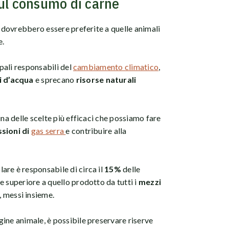
sul consumo di carne
e dovrebbero essere preferite a quelle animali
e.
ipali responsabili del
cambiamento climatico
,
i d’acqua
e sprecano
risorse naturali
una delle scelte più efficaci che possiamo fare
sioni di
gas serra
e contribuire alla
are è responsabile di circa il
15%
delle
re superiore a quello prodotto da tutti i
mezzi
, messi insieme.
ine animale, è possibile preservare riserve