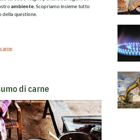
ostro
ambiente
. Scopriamo insieme tutto
o della questione.
 carne
nsumo di carne