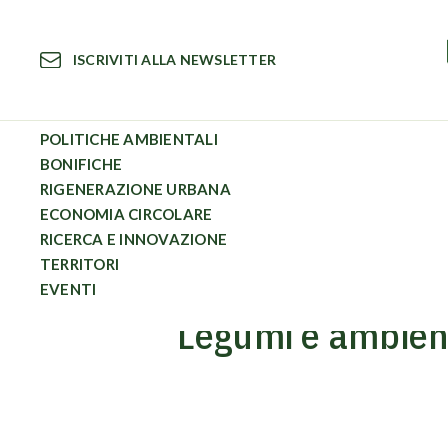
Vai
al
ISCRIVITI ALLA NEWSLETTER
contenuto
POLITICHE AMBIENTALI
BONIFICHE
RIGENERAZIONE URBANA
Circular News
Legumi e ambiente: perché scegliere protein
ECONOMIA CIRCOLARE
RICERCA E INNOVAZIONE
TERRITORI
EVENTI
Legumi e ambient