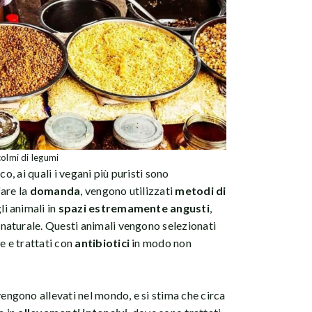
colmi di legumi
co, ai quali i vegani più puristi sono
fare la
domanda
, vengono utilizzati
metodi di
i animali in
spazi estremamente angusti
,
aturale. Questi animali vengono selezionati
 e trattati con
antibiotici
in modo non
engono allevati nel mondo, e si stima che circa