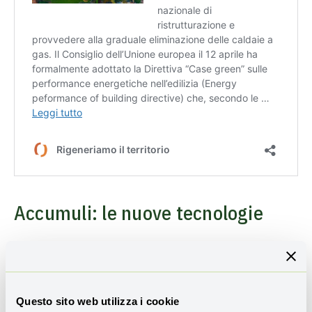
Accumuli: le nuove tecnologie
Ma vediamo più da vicino queste nuove tecnologie di
accumulo. Per andare oltre la capacità delle
batterie al
litio
e la tecnologia al momento prevalente
dell’
idropompaggio
(che presuppone la disponibilità di
Questo sito web utilizza i cookie