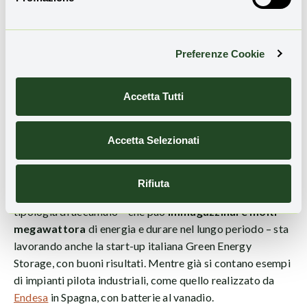
con una capacità di stoccaggio da 20 MW / 200 MWh
con 1.000 tonnellate di CO2, che dovrebbe entrare in
funzione entro la fine del 2024. Energy Dome sta inoltre
Preferenze Cookie
lavorando per altri impianti da realizzare anche negli Stati
Uniti, in Cile e in Oman. Nel campo elettrochimico, sono
molto promettenti le
batterie di flusso
, chiamate anche
Accetta Tutti
a
flusso redox
, che funzionano tramite reazioni di
ossidoriduzione.
Accetta Selezionati
Una categoria sfrutta liquidi e gas, come le batterie di
flusso con bromo e zinco, una seconda adopera elettroliti
Rifiuta
liquidi, come le batterie al vanadio. Allo sviluppo di questa
tipologia di accumulo – che può
immagazzinare molti
megawattora
di energia e durare nel lungo periodo – sta
lavorando anche la start-up italiana Green Energy
Storage, con buoni risultati. Mentre già si contano esempi
di impianti pilota industriali, come quello realizzato da
Endesa
in Spagna, con batterie al vanadio.