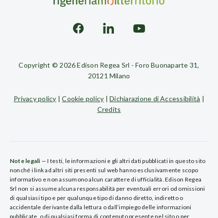
Copyright © 2026 Edison Regea Srl - Foro Buonaparte 31,
20121 Milano
Privacy policy
|
Cookie policy
|
Dichiarazione di Accessibilità
|
Credits
Note legali
— I testi, le informazioni e gli altri dati pubblicati in questo sito
nonché i link ad altri siti presenti sul web hanno esclusivamente scopo
informativo e non assumono alcun carattere di ufficialità. Edison Regea
Srl non si assume alcuna responsabilità per eventuali errori od omissioni
di qualsiasi tipo e per qualunque tipo di danno diretto, indiretto o
accidentale derivante dalla lettura o dall’impiego delle informazioni
pubblicate, o di qualsiasi forma di contenuto presente nel sito o per