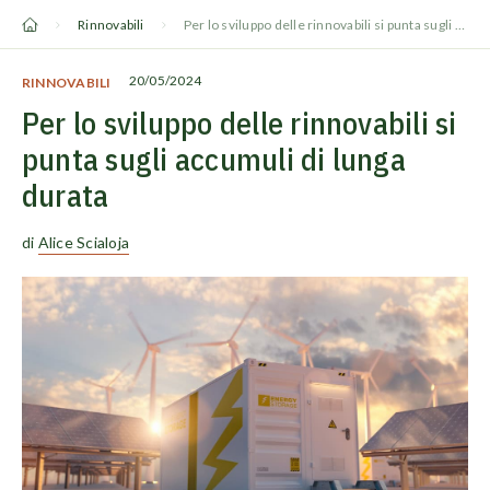
Vai
Rinnovabili
Per lo sviluppo delle rinnovabili si punta sugli accumuli di lunga durata
al
contenuto
20/05/2024
RINNOVABILI
Per lo sviluppo delle rinnovabili si
punta sugli accumuli di lunga
durata
di
Alice Scialoja