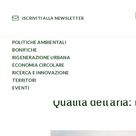
Vai
al
ISCRIVITI ALLA NEWSLETTER
contenuto
POLITICHE AMBIENTALI
BONIFICHE
RIGENERAZIONE URBANA
Politiche Ambientali
Qualità dell’aria: l’Europarlamento pro
ECONOMIA CIRCOLARE
RICERCA E INNOVAZIONE
TERRITORI
EVENTI
Qualità dell’aria