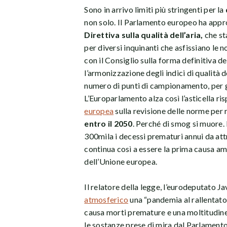
Sono in arrivo limiti più stringenti per la
non solo. Il Parlamento europeo ha appr
Direttiva sulla qualità dell’aria,
che sta
per diversi inquinanti che asfissiano le n
con il Consiglio sulla forma definitiva de
l’armonizzazione degli indici di qualità d
numero di punti di campionamento, per ga
L’Europarlamento alza così l’asticella r
europea
sulla revisione delle norme per 
entro il 2050
. Perché di smog si muore.
300mila i decessi prematuri annui da attr
continua così a essere la prima causa am
dell’Unione europea.
Il relatore della legge, l’eurodeputato Jav
atmosferico
una “pandemia al rallentato
causa morti premature e una moltitudine
le sostanze prese di mira dal Parlament