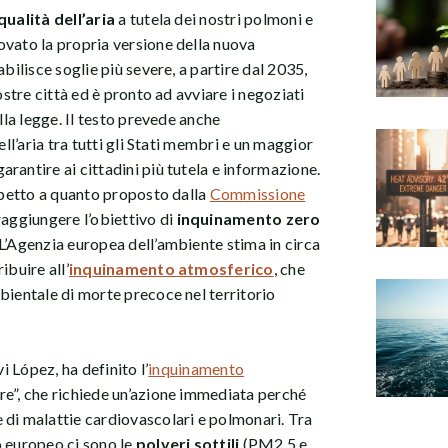
qualità dell’aria
a tutela dei nostri polmoni e
ovato la propria versione della nuova
bilisce soglie più severe, a partire dal 2035,
ostre città ed è pronto ad avviare i negoziati
lla legge. Il testo prevede anche
ell’aria tra tutti gli Stati membri e un maggior
rantire ai cittadini più tutela e informazione.
ispetto a quanto proposto dalla
Commissione
raggiungere l’obiettivo di
inquinamento zero
 L’Agenzia europea dell’ambiente stima in circa
ibuire all’
inquinamento atmosferico
, che
bientale di morte precoce nel territorio
i López, ha definito l’
inquinamento
re”, che richiede un’azione immediata perché
 di malattie cardiovascolari e polmonari. Tra
o europeo ci sono le
polveri sottili
(PM2,5 e