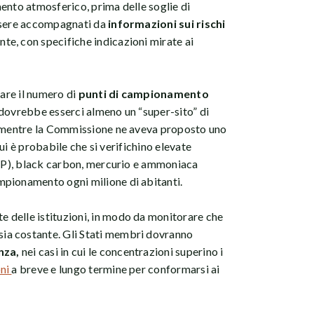
ento atmosferico, prima delle soglie di
essere accompagnati da
informazioni sui rischi
nte, con specifiche indicazioni mirate ai
tare il numero di
punti di campionamento
e, dovrebbe esserci almeno un “super-sito” di
; mentre la Commissione ne aveva proposto uno
 cui è probabile che si verifichino elevate
(UFP), black carbon, mercurio e ammoniaca
mpionamento ogni milione di abitanti.
e delle istituzioni, in modo da monitorare che
sia costante. Gli Stati membri dovranno
nza,
nei casi in cui le concentrazioni superino i
oni
a breve e lungo termine per conformarsi ai