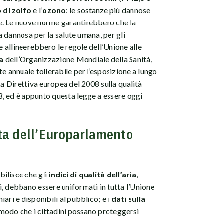
 di zolfo
e l’
ozono
: le sostanze più dannose
e. Le nuove norme garantirebbero che la
ia dannosa per la salute umana, per gli
 e allineerebbero le regole dell’Unione alle
ia
dell’Organizzazione Mondiale della Sanità,
e annuale tollerabile per l’esposizione a lungo
La Direttiva europea del 2008 sulla qualità
m3, ed è appunto questa legge a essere oggi
ta dell’Europarlamento
ilisce che gli
indici di qualità dell’aria
,
, debbano essere uniformati in tutta l’Unione
ari e disponibili al pubblico; e i
dati sulla
 modo che i cittadini possano proteggersi