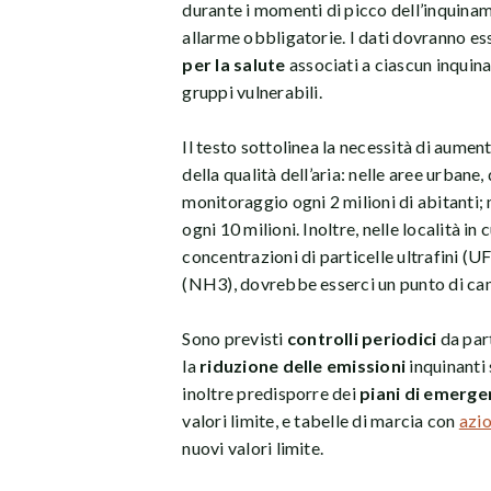
durante i momenti di picco dell’inquinam
allarme obbligatorie. I dati dovranno 
per la salute
associati a ciascun inquina
gruppi vulnerabili.
Il testo sottolinea la necessità di aumen
della qualità dell’aria: nelle aree urban
monitoraggio ogni 2 milioni di abitanti
ogni 10 milioni. Inoltre, nelle località in
concentrazioni di particelle ultrafini 
(NH3), dovrebbe esserci un punto di ca
Sono previsti
controlli periodici
da part
la
riduzione delle emissioni
inquinanti 
inoltre predisporre dei
piani di emerge
valori limite, e tabelle di marcia con
azi
nuovi valori limite.