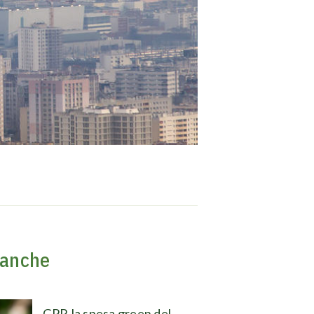
 anche
GPP, la spesa green del