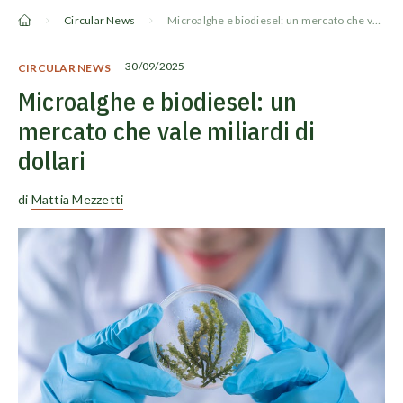
Vai
Circular News
Microalghe e biodiesel: un mercato che vale miliardi di dollari
al
contenuto
30/09/2025
CIRCULAR NEWS
Microalghe e biodiesel: un
mercato che vale miliardi di
dollari
di
Mattia Mezzetti