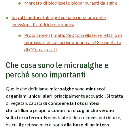
Mercato di biodiesel e biocarburanti da alghe
Impatti ambientali e potenziale riduzione delle
emissioni di anidride carbonica
Produzione stimata: 280 tonnellate per ettaro di
biomassa secca corrispondono a 513 tonnellate
di CO₂ catturati
Che cosa sono le microalghe e
perché sono importanti
Quelle che definiamo
microalghe
sono
minuscoli
organismi unicellulari
, principalmente acquatici. Si tratta
di vegetali, capaci di
compiere la fotosintesi
clorofilliana proprio come i loro cugini che vivono
sulla terraferma
. Nonostante le loro dimensioni ridotte,
da cui il prefisso micro, sono
alla base di un intero