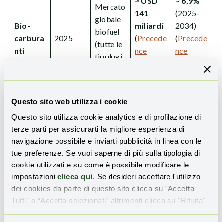
≈
USD
~
6,9%
Mercato
141
(2025-
globale
Bio-
miliardi
2034)
biofuel
carbura
2025
(
Precede
(
Precede
(tutte le
nti
nce
nce
tipologi
Research
Research
e)
)
)
Questo sito web utilizza i cookie
Il
mercato delle microalghe
è molto
più piccolo
rispetto a quello complessivo dei biocarburanti
Questo sito utilizza cookie analytics e di profilazione di
evidenziato in tabella, ma
cresce più rapidamente
. Gran
terze parti per assicurarti la migliore esperienza di
parte del valore del mercato di alghe e microalghe non è
navigazione possibile e inviarti pubblicità in linea con le
tue preferenze. Se vuoi saperne di più sulla tipologia di
legata direttamente alla produzione di biocarburanti.
cookie utilizzati e su come è possibile modificare le
Esse si usano anche in altri scopi, come quelli indicati in
impostazioni
clicca qui
. Se desideri accettare l'utilizzo
precedenza, i quali, naturalmente, tirano il mercato
dei cookies da parte di questo sito clicca su "Accetta
complessivo.
Tutti" o “Accetta selezionati” altrimenti clicca su "Rifiuta"
per rifiutare l’utilizzo dei cookie e mantenere le
Impatti ambientali e potenziale