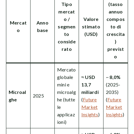
Tipo
(tasso
mercat
annuo
o /
Valore
compos
Mercat
Anno
segmen
stimato
to di
o
base
to
(USD)
crescita
conside
)
rato
previst
o
Mercato
globale
≈
USD
~
8,0%
mini e
13,7
(2025-
Microal
microalg
miliardi
2035)
2025
ghe
he (tutte
(
Future
(
Future
le
Market
Market
applicaz
Insights
)
Insights
)
ioni)