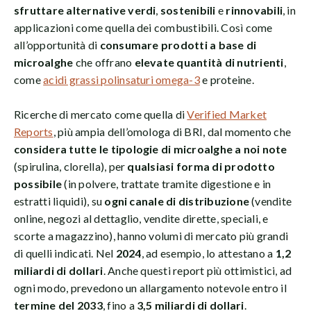
sfruttare alternative verdi
,
sostenibili
e
rinnovabili
, in
applicazioni come quella dei combustibili. Così come
all’opportunità di
consumare prodotti a base di
microalghe
che offrano
elevate quantità di nutrienti
,
come
acidi grassi polinsaturi omega-3
e proteine.
Ricerche di mercato come quella di
Verified Market
Reports
, più ampia dell’omologa di BRI, dal momento che
considera tutte le tipologie di microalghe a noi note
(spirulina, clorella), per
qualsiasi forma di prodotto
possibile
(in polvere, trattate tramite digestione e in
estratti liquidi), su
ogni canale di distribuzione
(vendite
online, negozi al dettaglio, vendite dirette, speciali, e
scorte a magazzino), hanno volumi di mercato più grandi
di quelli indicati. Nel
2024
, ad esempio, lo attestano a
1,2
miliardi di dollari
. Anche questi report più ottimistici, ad
ogni modo, prevedono un allargamento notevole entro il
termine del 2033
, fino a
3,5 miliardi di dollari
.