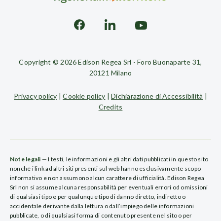
Copyright © 2026 Edison Regea Srl - Foro Buonaparte 31,
20121 Milano
Privacy policy
|
Cookie policy
|
Dichiarazione di Accessibilità
|
Credits
Note legali
— I testi, le informazioni e gli altri dati pubblicati in questo sito
nonché i link ad altri siti presenti sul web hanno esclusivamente scopo
informativo e non assumono alcun carattere di ufficialità. Edison Regea
Srl non si assume alcuna responsabilità per eventuali errori od omissioni
di qualsiasi tipo e per qualunque tipo di danno diretto, indiretto o
accidentale derivante dalla lettura o dall’impiego delle informazioni
pubblicate, o di qualsiasi forma di contenuto presente nel sito o per