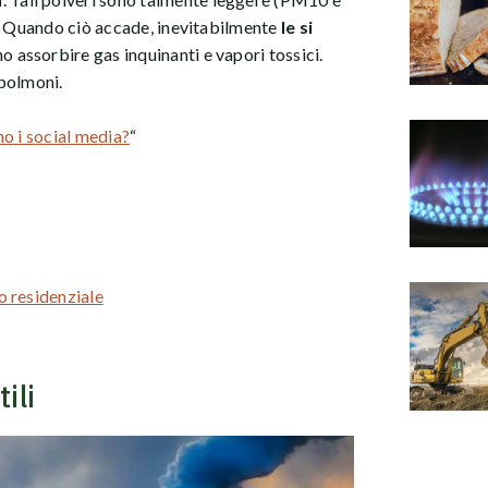
a. Quando ciò accade, inevitabilmente
le si
o assorbire gas inquinanti e vapori tossici.
polmoni.
o i social media?
“
o residenziale
ili