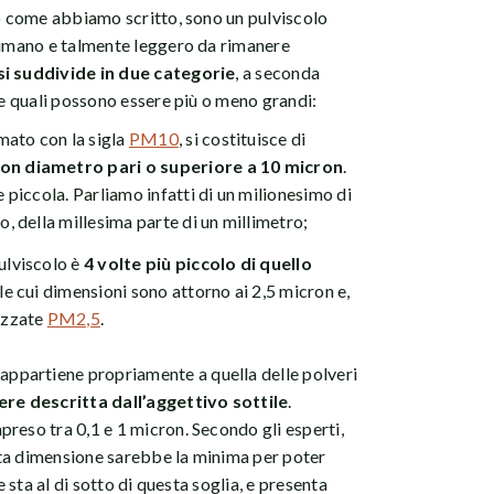
co come abbiamo scritto, sono un pulviscolo
o umano e talmente leggero da rimanere
 si suddivide in due categorie
, a seconda
le quali possono essere più o meno grandi:
mato con la sigla
PM10
, si costituisce di
 con diametro pari o superiore a 10 micron
.
 piccola. Parliamo infatti di un milionesimo di
, della millesima parte di un millimetro;
ulviscolo è
4 volte più piccolo di quello
 le cui dimensioni sono attorno ai 2,5 micron e,
ezzate
PM2,5
.
 appartiene propriamente a quella delle polveri
re descritta dall’aggettivo sottile
.
reso tra 0,1 e 1 micron. Secondo gli esperti,
ta dimensione sarebbe la minima per poter
e sta al di sotto di questa soglia, e presenta