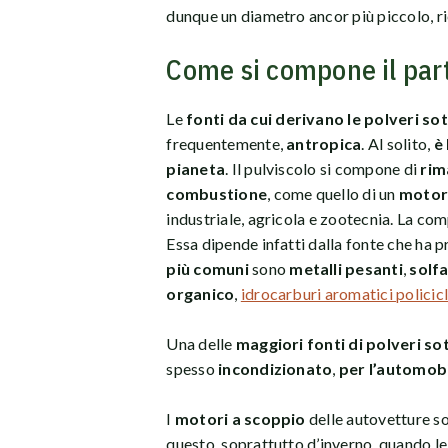
dunque un diametro ancor più piccolo, ri
Come si compone il part
Le
fonti da cui derivano le polveri sott
frequentemente,
antropica
. Al solito,
è
pianeta
. Il pulviscolo si compone di
rim
combustione
, come quello di un
motor
industriale, agricola e zootecnia. La com
Essa dipende infatti dalla fonte che ha p
più comuni
sono
metalli pesanti
,
solfa
organico
,
idrocarburi aromatici policicl
Una delle
maggiori fonti di polveri sot
spesso
incondizionato
,
per l’automob
I
motori a scoppio
delle autovetture so
questo, soprattutto d’inverno, quando le