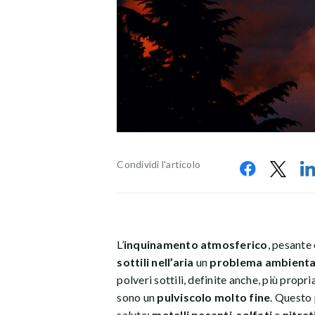
Condividi l'articolo
L’
inquinamento atmosferico
, pesante 
sottili nell’aria
un
problema ambiental
polveri sottili, definite anche, più prop
sono un
pulviscolo molto fine
. Questo
salute:
metalli pesanti
,
solfati
e
nitrat