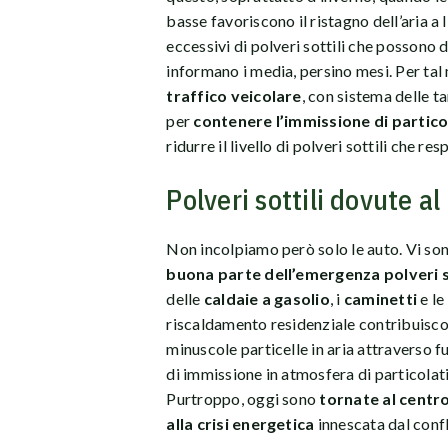
basse favoriscono il ristagno dell’aria a 
eccessivi di polveri sottili che possono 
informano i media, persino mesi. Per tal
traffico veicolare
, con sistema delle t
per
contenere l’immissione di partic
ridurre il livello di polveri sottili che re
Polveri sottili dovute a
Non incolpiamo però solo le auto. Vi sono
buona parte dell’emergenza polveri sot
delle
caldaie a gasolio
, i
caminetti
e le
riscaldamento residenziale contribuiscon
minuscole particelle in aria attraverso f
di immissione in atmosfera di particolati
Purtroppo, oggi sono
tornate al centro
alla crisi energetica
innescata dal confl