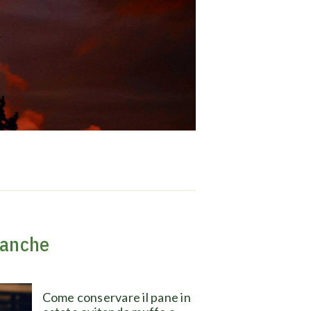
 anche
Come conservare il pane in