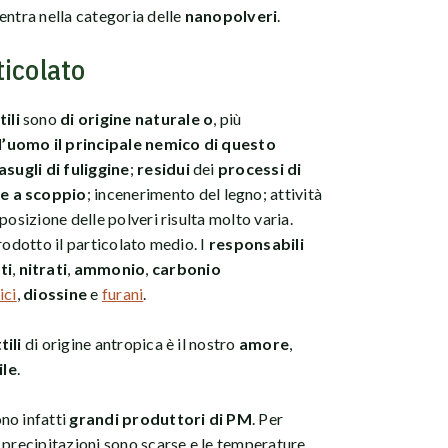
entra nella categoria delle
nanopolveri
.
icolato
ili
sono
di origine naturale o
, più
 l’uomo il principale nemico di questo
asugli di fuliggine
;
residui
dei
processi di
e a scoppio
; incenerimento del legno; attività
posizione delle polveri risulta molto varia.
rodotto il particolato medio. I
responsabili
ti
,
nitrati
,
ammonio
,
carbonio
ici
,
diossine
e
furani
.
tili
di origine antropica è il nostro
amore
,
ile
.
no infatti
grandi produttori di PM
. Per
 precipitazioni sono scarse e le temperature