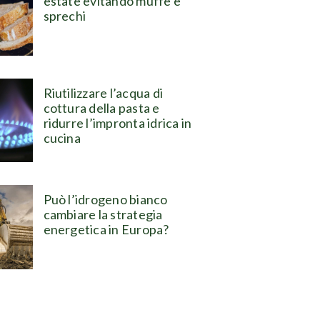
estate evitando muffe e
sprechi
Riutilizzare l’acqua di
cottura della pasta e
ridurre l’impronta idrica in
cucina
Può l’idrogeno bianco
cambiare la strategia
energetica in Europa?