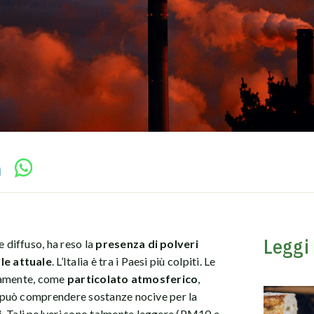
Leggi
e diffuso, ha reso la
presenza di polveri
e attuale
. L’Italia è tra i Paesi più colpiti. Le
riamente, come
particolato atmosferico
,
 può comprendere sostanze nocive per la
i
.
Tali polveri sono talmente leggere (PM10 e