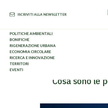
Vai
al
ISCRIVITI ALLA NEWSLETTER
contenuto
POLITICHE AMBIENTALI
BONIFICHE
RIGENERAZIONE URBANA
Circular News
Cosa sono le polveri sottili e come influisco
ECONOMIA CIRCOLARE
RICERCA E INNOVAZIONE
TERRITORI
EVENTI
Cosa sono le po