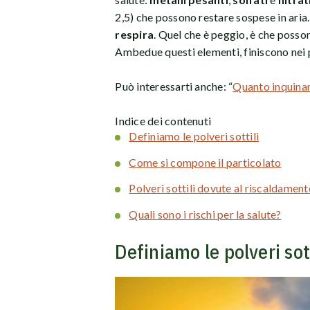
2,5) che possono restare sospese in ari
respira
.
Quel che è peggio, è che posson
Ambedue questi elementi, finiscono nei 
Può interessarti anche: “
Quanto inquinan
Indice dei contenuti
Definiamo le polveri sottili
Come si compone il particolato
Polveri sottili dovute al riscaldament
Quali sono i rischi per la salute?
Definiamo le polveri sott