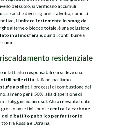
livello del suolo, si verificano accumuli
durare anche diversi giorni. Talvolta, come ci
 motivo,
Limitare fortemente lo smog da
arghe alterne o blocco totale, è una soluzione
olato in atmosfera
e, quindi, contribuire a
spiriamo.
l riscaldamento residenziale
 infatti altri responsabili cui si deve una
tili nelle città
italiane: parliamo
stufe a pellet
. I processi di combustione del
o, almeno per il 50%, alla dispersione di
umi
,
fuliggini ed aerosol. Altra rilevante fonte
 grossolani e fini sono le
centrali a carbone
.
 del dibattito pubblico per far fronte
itto tra Russia e Ucraina.