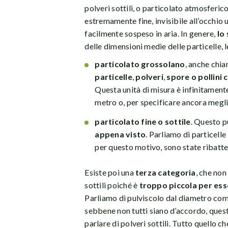
polveri sottili, o particolato atmosferi
estremamente fine, invisibile all’occhi
facilmente sospeso in aria. In genere,
lo
delle dimensioni medie delle particelle, 
particolato grossolano
, anche chia
particelle
,
polveri
,
spore o pollini
Questa unità di misura è infinitamente
metro o, per specificare ancora meglio
particolato fine o sottile
. Questo p
appena visto
. Parliamo di particelle
per questo motivo, sono state ribatt
Esiste poi una
terza categoria
, che non
sottili poiché è
troppo piccola per esse
Parliamo di pulviscolo dal diametro comp
sebbene non tutti siano d’accordo, ques
parlare di polveri sottili. Tutto quello ch