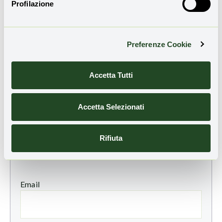
Profilazione
piattaforme social, dedicandoci ad attività più
produttive.
Preferenze Cookie
Accetta Tutti
Accetta Selezionati
TI È PIACIUTO QUESTO ARTICOLO?
Iscriviti alla nostra newsletter
per ricevere
Rifiuta
aggiornamenti sulle novità e sulle storie di
rigenerazione territoriale:
Email