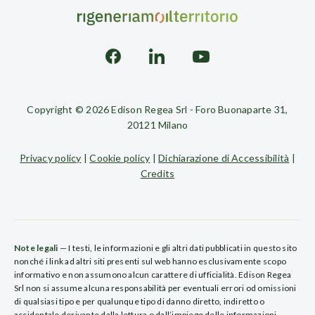
Copyright © 2026 Edison Regea Srl - Foro Buonaparte 31,
20121 Milano
Privacy policy
|
Cookie policy
|
Dichiarazione di Accessibilità
|
Credits
Note legali
— I testi, le informazioni e gli altri dati pubblicati in questo sito
nonché i link ad altri siti presenti sul web hanno esclusivamente scopo
informativo e non assumono alcun carattere di ufficialità. Edison Regea
Srl non si assume alcuna responsabilità per eventuali errori od omissioni
di qualsiasi tipo e per qualunque tipo di danno diretto, indiretto o
accidentale derivante dalla lettura o dall’impiego delle informazioni