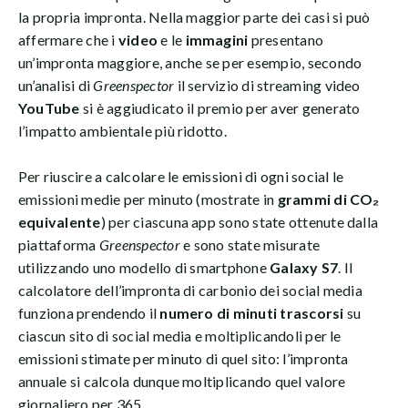
la propria impronta. Nella maggior parte dei casi si può
affermare che i
video
e le
immagini
presentano
un’impronta maggiore, anche se per esempio, secondo
un’analisi di
Greenspector
il servizio di streaming video
YouTube
si è aggiudicato il premio per aver generato
l’impatto ambientale più ridotto.
Per riuscire a calcolare le emissioni di ogni social le
emissioni medie per minuto (mostrate in
grammi di CO₂
equivalente
) per ciascuna app sono state ottenute dalla
piattaforma
Greenspector
e sono state misurate
utilizzando uno modello di smartphone
Galaxy S7
. Il
calcolatore dell’impronta di carbonio dei social media
funziona prendendo il
numero
di
minuti trascorsi
su
ciascun sito di social media e moltiplicandoli per le
emissioni stimate per minuto di quel sito: l’impronta
annuale si calcola dunque moltiplicando quel valore
giornaliero per 365.