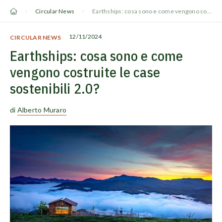
Vai
Circular News
Earthships: cosa sono e come vengono costruite le case sostenibili 2.0?
al
contenuto
12/11/2024
CIRCULAR NEWS
Earthships: cosa sono e come
vengono costruite le case
sostenibili 2.0?
di
Alberto Muraro