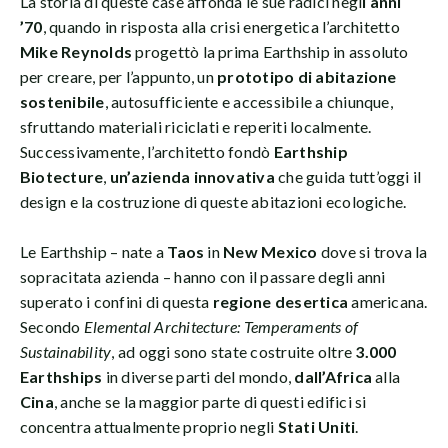
La storia di queste case affonda le sue radici negl
i anni
’70
, quando in risposta alla crisi energetica l’architetto
Mike Reynolds
progettò la prima Earthship in assoluto
per creare, per l’appunto, un
prototipo di abitazione
sostenibile
, autosufficiente e accessibile a chiunque,
sfruttando materiali riciclati e reperiti localmente.
Successivamente, l’architetto fondò
Earthship
Biotecture
,
un’azienda innovativa
che guida tutt’oggi il
design e la costruzione di queste abitazioni ecologiche.
Le Earthship – nate a
Taos
in
New Mexico
dove si trova la
sopracitata azienda – hanno con il passare degli anni
superato i confini di questa
regione desertica
americana.
Secondo
Elemental Architecture: Temperaments of
Sustainability
, ad oggi sono state costruite oltre
3.000
Earthships
in diverse parti del mondo,
dall’Africa
alla
Cina
, anche se la maggior parte di questi edifici si
concentra attualmente proprio negli
Stati Uniti
.