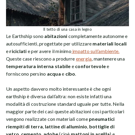
Il tetto di una casa in legno
Le Earthship sono
abitazioni
completamente autonome e
autosufficienti, progettate per utilizzare
materiali locali
e
riciclati
e per avere il minimo
impatto sull’ambiente.
Queste case riescono a produrre
energia
, mantenere una
temperatura interna stabile
e
confortevole
e
forniscono persino
acqua
e
cibo
.
Un aspetto davvero molto interessante è che ogni
earthship è diversa dall’altra: non esiste infatti una
modalità di costruzione standard uguale per tutte. Nella
maggior parte dei casi queste abitazioni così particolari
vengono realizzate con materiali come
pneumatici
riempiti di terra
,
lattine di alluminio
,
bottiglie di
vetro
,
cemento
,
adobe
(cioè
mattoni in argilla
) e