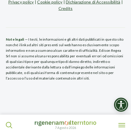
Privacy policy
|
Cookie policy
|
Dichiarazione di Accessibilità
|
Credits
Note legali
— I testi, le informazioni e gli altri dati pubblicati in questo sito
nonché i link ad altri siti presenti sul web hanno esclusivamente scopo
informativo e non assumono alcun carattere di ufficialità. Edison Regea
Srl non si assume alcuna responsabilità per eventuali errori od omissioni
di qualsiasi tipo e per qualunque tipo di danno diretto, indiretto o
accidentale derivante dalla lettura o dall’impiego delle informazioni
pubblicate, o di qualsiasi forma di contenuto presente nel sito o per
l’accesso o l’uso del materiale contenuto in altri siti.
ISCRIVITI ALLA NEWSLETTER
7 Agosto 2026