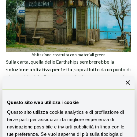
Abitazione costruita con materiali green
Sulla carta, quella delle Earthships sembrerebbe la
soluzione abitativa perfetta
, soprattutto da un punto di
vista ambientale. Purtroppo però, almeno per ora, non è
ancora così.
Una casa di questo tipo, infatti, permette come abbiamo
Questo sito web utilizza i cookie
visto in precedenza di essere indipendenti dai
servizi
Questo sito utilizza cookie analytics e di profilazione di
infrastrutturali convenzionali
(come i classici
fornitori
terze parti per assicurarti la migliore esperienza di
di energia elettrica
e
gas
); inoltre, reperire i materiali
navigazione possibile e inviarti pubblicità in linea con le
per la sua costruzione è molto semplice. Le sue
tue preferenze. Se vuoi saperne di più sulla tipologia di