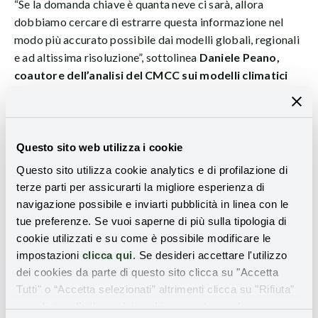
“Se la domanda chiave è quanta neve ci sarà, allora
dobbiamo cercare di estrarre questa informazione nel
modo più accurato possibile dai modelli globali, regionali
e ad altissima risoluzione”, sottolinea
Daniele Peano,
coautore dell’analisi del CMCC sui modelli climatici
regionali
. “È però importante ricordare che le proiezioni
climatiche non vanno interpretate come previsioni
meteorologiche. Se, in media, la neve diminuisce sulle Alpi,
questo non esclude che possano verificarsi singoli anni
Questo sito web utilizza i cookie
con più neve rispetto al passato. Gli estremi di freddo
Questo sito utilizza cookie analytics e di profilazione di
continueranno a esistere; non scompariranno del tutto.
terze parti per assicurarti la migliore esperienza di
Ma diventeranno meno frequenti e generalmente meno
navigazione possibile e inviarti pubblicità in linea con le
intensi”, spiega
Peano
.
tue preferenze. Se vuoi saperne di più sulla tipologia di
cookie utilizzati e su come è possibile modificare le
“La scienza è in continua evoluzione e nei prossimi anni
impostazioni
clicca qui
. Se desideri accettare l'utilizzo
saranno disponibili nuovi modelli, dataset e scenari. Oltre
dei cookies da parte di questo sito clicca su "Accetta
all’aumento della risoluzione spaziale, i sistemi di
Tutti" o “Accetta selezionati” altrimenti clicca su "Rifiuta"
modellistica di nuova generazione stanno migliorando la
per rifiutare l’utilizzo dei cookie e mantenere le