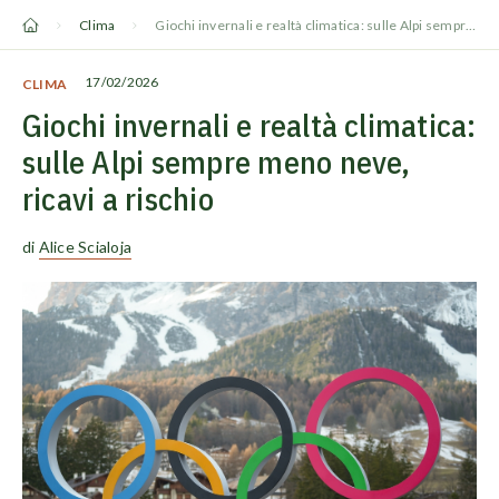
Vai
Clima
Giochi invernali e realtà climatica: sulle Alpi sempre meno neve, ricavi a rischio
al
contenuto
17/02/2026
CLIMA
Giochi invernali e realtà climatica:
sulle Alpi sempre meno neve,
ricavi a rischio
di
Alice Scialoja