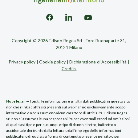
Copyright © 2026 Edison Regea Srl - Foro Buonaparte 31,
20121 Milano
Privacy policy
|
Cookie policy
|
Dichiarazione di Accessibilità
|
Credits
Note legali
— I testi, le informazioni e gli altri dati pubblicati in questo sito
nonché i link ad altri siti presenti sul web hanno esclusivamente scopo
informativo e non assumono alcun carattere di ufficialità. Edison Regea
Srl non si assume alcuna responsabilità per eventuali errori od omissioni
di qualsiasi tipo e per qualunque tipo di danno diretto, indiretto o
accidentale derivante dalla lettura o dall’impiego delle informazioni
pubblicate, o di qualsiasi forma di contenuto presente nel sito o per