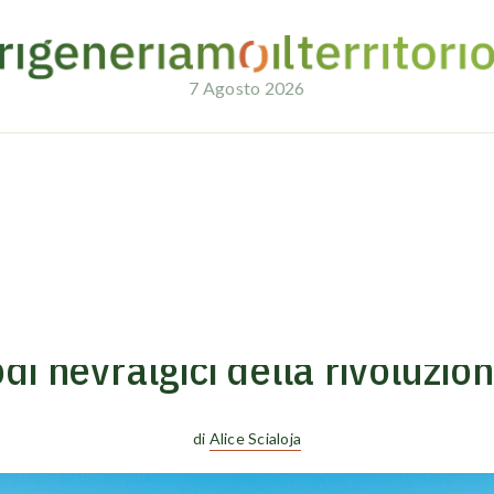
7 Agosto 2026
one circolare
03/07/2026
ECONOMIA CIRCOLARE
odi nevralgici della rivoluzio
di
Alice Scialoja