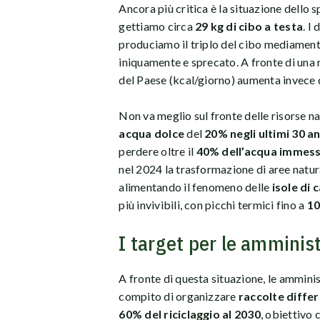
Ancora più critica è la situazione dello 
gettiamo circa
29 kg di cibo a testa
. I
produciamo il triplo del cibo mediament
iniquamente e sprecato. A fronte di una 
del Paese (kcal/giorno) aumenta invece 
Non va meglio sul fronte delle risorse natu
acqua dolce
del
20% negli ultimi 30 an
perdere oltre il
40% dell’acqua immes
nel 2024 la trasformazione di aree natural
alimentando il fenomeno delle
isole di 
più invivibili, con picchi termici fino a
10
I target per le amminis
A fronte di questa situazione, le ammini
compito di organizzare
raccolte diffe
60% del riciclaggio al 2030
, obiettivo 