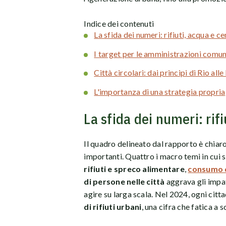
Indice dei contenuti
La sfida dei numeri: rifiuti, acqua e 
I target per le amministrazioni comun
Città circolari: dai principi di Rio al
L'importanza di una strategia propria
La sfida dei numeri: rif
Il quadro delineato dal rapporto è chiaro:
importanti. Quattro i macro temi in cui 
rifiuti e spreco alimentare
,
consumo d
di persone nelle città
aggrava gli impat
agire su larga scala. Nel 2024, ogni cit
di rifiuti urbani
, una cifra che fatica a 