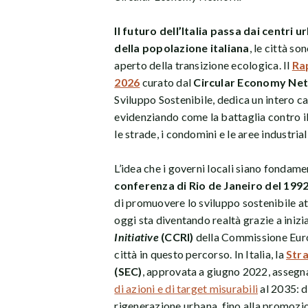
Il futuro dell’Italia passa dai centri u
della popolazione italiana
, le città so
aperto della transizione ecologica. Il
Rap
2026
curato dal
Circular Economy Ne
Sviluppo Sostenibile, dedica un intero ca
evidenziando come la battaglia contro il
le strade, i condomini e le aree industrial
L’idea che i governi locali siano fondamen
conferenza di Rio de Janeiro del 199
di promuovere lo sviluppo sostenibile at
oggi sta diventando realtà grazie a iniz
Initiative
(CCRI)
della Commissione Europ
città in questo percorso. In Italia, la
Stra
(SEC)
, approvata a giugno 2022, assegn
di azioni e di target misurabili
al 2035: da
rigenerazione urbana, fino alla promozi