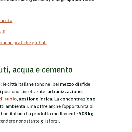
cemento
ali
le buone pratiche globali
iuti, acqua e cemento
 le città italiane sono nel bel mezzo di sfide
si possono sintetizzate:
urbanizzazione
,
i suolo
,
gestione idrica
. La
concentrazione
ti ambientali, ma offre anche l’opportunità di
tadino italiano ha prodotto mediamente
508 kg
scendere nonostante gli sforzi.