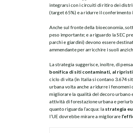
integrarsi con i circuiti di ritiro dei di
(target 65%) e a ridurre il conferimento
Anche sul fronte della bioeconomia, sott
peso importante; e a riguardo la SEC preci
parchi e giardini) devono essere destina
ammendante per arricchire i suoli anziché 
La strategia suggerisce, inoltre, di pens
bonifica di siti contaminati, al ripris
ciclo di vita (in Italia si contano 3.674 s
urbana volta anche a ridurre i fenomeni 
migliorare la qualità del decoro urbano 
attività di forestazione urbana e periurb
quanto riguarda l’acqua: la
strategia eu
l’UE dovrebbe mirare a migliorare
l’eff