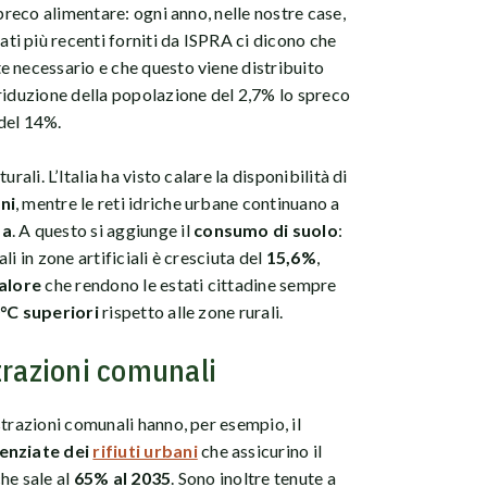
spreco alimentare: ogni anno, nelle nostre case,
 dati più recenti forniti da ISPRA ci dicono che
e necessario e che questo viene distribuito
riduzione della popolazione del 2,7% lo spreco
del 14%.
rali. L’Italia ha visto calare la disponibilità di
ni
, mentre le reti idriche urbane continuano a
sa
. A questo si aggiunge il
consumo di suolo
:
i in zone artificiali è cresciuta del
15,6%
,
calore
che rendono le estati cittadine sempre
°C superiori
rispetto alle zone rurali.
trazioni comunali
strazioni comunali hanno, per esempio, il
renziate dei
rifiuti urbani
che assicurino il
che sale al
65% al 2035
. Sono inoltre tenute a