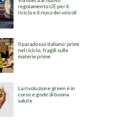
regolamento UE per il
riciclo e il riuso dei veicoli
Il paradosso italiano: primi
nel riciclo, fragili sulle
materie prime
La rivoluzione green è in
corso e gode di buona
salute