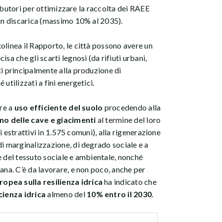
stributori per ottimizzare la raccolta dei RAEE
 in discarica (massimo 10% al 2035).
olinea il Rapporto, le città possono avere un
sa che gli scarti legnosi (da rifiuti urbani,
ti principalmente alla produzione di
utilizzati a fini energetici.
are a
uso efficiente del suolo
procedendo alla
tino delle cave e giacimenti
al termine del loro
iti estrattivi in 1.575 comuni), alla rigenerazione
di marginalizzazione, di degrado sociale e a
e del tessuto sociale e ambientale, nonché
ana. C’è da lavorare, e non poco, anche per
ropea sulla resilienza idrica
ha indicato che
icienza idrica
almeno del
10% entro il 2030
.