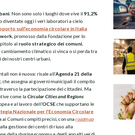
rbani
. Non sono solo i luoghi dove vive il
91,2%
no diventate oggi i veri laboratori a cielo
porto sull’economia circolare in Italia
twork
, promosso dalla Fondazione per lo
pitolo al
ruolo strategico dei comuni
,
 cambiamento climatico si vinca o si perda tra
i dei nostri centri urbani.
tali non è nuova: risale all’
Agenda 21 della
2
, che assegna ai governi municipali il compito
traverso la partecipazione dei cittadini. Ma
iative come la
Circular Cities and Regions
ea e al lavoro dell’
OCSE
che supportano le
tegia Nazionale per l’Economia Circolare
a ai Comuni compiti precisi, con una
roadmap
lla gestione dei centri di riuso alla
one della
sharing economy
e degli appalti verdi.