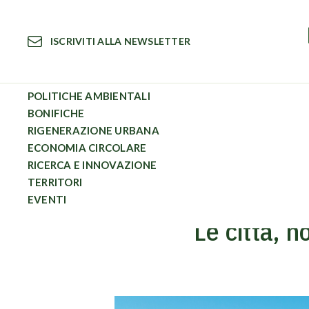
Vai
al
ISCRIVITI ALLA NEWSLETTER
contenuto
POLITICHE AMBIENTALI
BONIFICHE
RIGENERAZIONE URBANA
Economia Circolare
Le città, nodi nevralgici della rivoluzi
ECONOMIA CIRCOLARE
RICERCA E INNOVAZIONE
TERRITORI
EVENTI
Le città, n