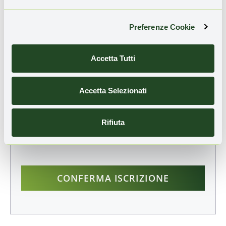
TI È PIACIUTO QUESTO ARTICOLO?
Iscriviti alla nostra newsletter
per ricevere
Preferenze Cookie
aggiornamenti sulle novità e sulle storie di
rigenerazione territoriale:
Accetta Tutti
Email
Accetta Selezionati
Rifiuta
Ho preso visione dell'
informativa sulla privacy
e
presto il consenso all'invio della Newsletter