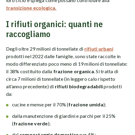
loro ciclo e spiega come possano contribuire alla
transizione ecologica.
I rifiuti organici: quanti ne
raccogliamo
Degli oltre 29 milioni di tonnellate di
rifiuti urbani
prodotti nel 2022 dalle famiglie, sono state raccolte in
modo differenziato poco meno di 19 milioni di tonnellate:
il 38% costituito dalla
frazione organica
. Si tratta di
circa 7 milioni di tonnellate (in leggero calo rispetto
all’anno precedente) di
rifiuti biodegradabili
prodotti
da:
cucine e mense per il 70% (
frazione umida
);
dalla manutenzione di giardini e parchi per il 25%
(
frazione verde
);
dal
compostaggio domestico
per 4%;