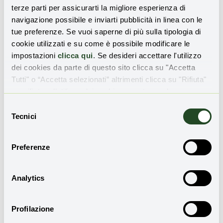
terze parti per assicurarti la migliore esperienza di
Gestore Sistemi Energetici: solo nel 2022 hanno fatto la
navigazione possibile e inviarti pubblicità in linea con le
loro comparsa dieci nuovi impianti di trattamento
tue preferenze. Se vuoi saperne di più sulla tipologia di
integrato dedicati alla
produzione di
biometano
; ed è in
cookie utilizzati e su come è possibile modificare le
atto una corsa per la realizzazione di nuovi impianti in
impostazioni
clicca qui
. Se desideri accettare l'utilizzo
Piemonte, Lombardia, Veneto, Friuli-Venezia Giulia,
dei cookies da parte di questo sito clicca su "Accetta
Liguria, Emilia-Romagna, Abruzzo, Campania, Puglia e
Tutti" o “Accetta selezionati” altrimenti clicca su "Rifiuta"
Sardegna.
per rifiutare l’utilizzo dei cookie e mantenere le
impostazioni di default.
Selezione
Biogas e biocarburanti
ottenuti da rifiuti e
fanghi di
Tecnici
del
depurazione
, in tempo di crisi energetica e caro bollette,
consenso
appaiono in tutto il loro splendore. Soprattutto per le
imprese.
Preferenze
Analytics
Profilazione