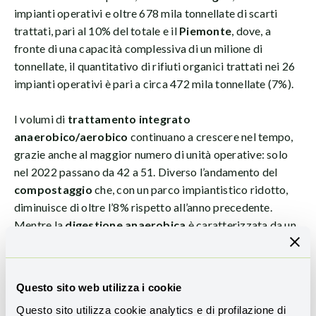
impianti operativi e oltre 678 mila tonnellate di scarti
trattati, pari al 10% del totale e il
Piemonte
, dove, a
fronte di una capacità complessiva di un milione di
tonnellate, il quantitativo di rifiuti organici trattati nei 26
impianti operativi è pari a circa 472 mila tonnellate (7%).
I volumi di
trattamento integrato
anaerobico/aerobico
continuano a crescere nel tempo,
grazie anche al maggior numero di unità operative: solo
nel 2022 passano da 42 a 51. Diverso l’andamento del
compostaggio
che, con un parco impiantistico ridotto,
diminuisce di oltre l’8% rispetto all’anno precedente.
Mentre la
digestione anaerobica
è caratterizzata da un
andamento più stabile.
La tendenza generale è comunque quella di un crescente
Questo sito web utilizza i cookie
interesse verso la tecnologia di
purificazione del biogas
,
Questo sito utilizza cookie analytics e di profilazione di
soprattutto grazie ai generosi incentivi riconosciuti dal