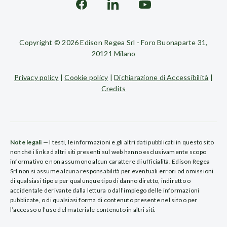
Copyright © 2026 Edison Regea Srl - Foro Buonaparte 31,
20121 Milano
Privacy policy
|
Cookie policy
|
Dichiarazione di Accessibilità
|
Credits
Note legali
— I testi, le informazioni e gli altri dati pubblicati in questo sito
nonché i link ad altri siti presenti sul web hanno esclusivamente scopo
informativo e non assumono alcun carattere di ufficialità. Edison Regea
Srl non si assume alcuna responsabilità per eventuali errori od omissioni
di qualsiasi tipo e per qualunque tipo di danno diretto, indiretto o
accidentale derivante dalla lettura o dall’impiego delle informazioni
pubblicate, o di qualsiasi forma di contenuto presente nel sito o per
l’accesso o l’uso del materiale contenuto in altri siti.