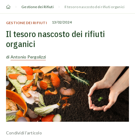
Vai
Gestione dei Rifiuti
Il tesoro nascosto dei rifiuti organici
al
contenuto
13/02/2024
GESTIONE DEI RIFIUTI
Il tesoro nascosto dei rifiuti
organici
di
Antonio Pergolizzi
Condividi l'articolo