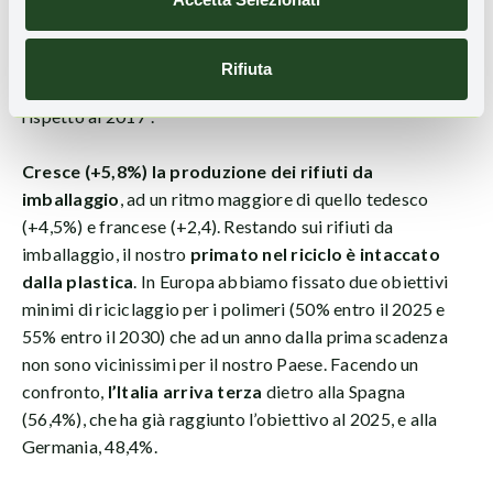
“evidenziano come l’attuale primato dell’Italia, se non
migliora il suo trend troppo basso, potrebbe durare poco”,
si legge nel rapporto. Secondo ISPRA, poi, la
produzione
Rifiuta
di rifiuti in Italia “è in forte crescita
(+18,4% t/ab)
rispetto al 2017”.
Cresce (+5,8%) la produzione dei rifiuti da
imballaggio
, ad un ritmo maggiore di quello tedesco
(+4,5%) e francese (+2,4). Restando sui rifiuti da
imballaggio, il nostro
primato nel riciclo è intaccato
dalla plastica
. In Europa abbiamo fissato due obiettivi
minimi di riciclaggio per i polimeri (50% entro il 2025 e
55% entro il 2030) che ad un anno dalla prima scadenza
non sono vicinissimi per il nostro Paese. Facendo un
confronto,
l’Italia arriva terza
dietro alla Spagna
(56,4%), che ha già raggiunto l’obiettivo al 2025, e alla
Germania, 48,4%.