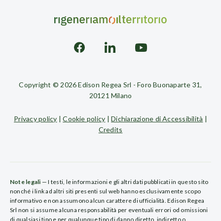
Copyright © 2026 Edison Regea Srl - Foro Buonaparte 31,
20121 Milano
Privacy policy
|
Cookie policy
|
Dichiarazione di Accessibilità
|
Credits
Note legali
— I testi, le informazioni e gli altri dati pubblicati in questo sito
nonché i link ad altri siti presenti sul web hanno esclusivamente scopo
informativo e non assumono alcun carattere di ufficialità. Edison Regea
Srl non si assume alcuna responsabilità per eventuali errori od omissioni
di qualsiasi tipo e per qualunque tipo di danno diretto, indiretto o