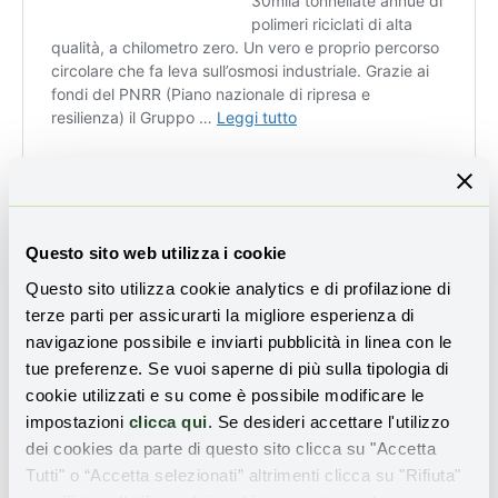
Questo sito web utilizza i cookie
I punti deboli
Questo sito utilizza cookie analytics e di profilazione di
terze parti per assicurarti la migliore esperienza di
Non brillante il quadro dei
rifiuti urbani
: il riciclo italiano
navigazione possibile e inviarti pubblicità in linea con le
si attesta al 49,2%. “Sostanzialmente in linea con il target
tue preferenze. Se vuoi saperne di più sulla tipologia di
fissato dalla Direttiva quadro sui rifiuti al 2020 (50%)”,
cookie utilizzati e su come è possibile modificare le
commentano CEN e ENEA, ma “va incrementato per
impostazioni
clicca qui
. Se desideri accettare l'utilizzo
raggiungere gli ulteriori target al 2025 (55%), 2030 (60%)
dei cookies da parte di questo sito clicca su "Accetta
e 2035 (65%)”. Meglio di noi la Germania (69,1%) mentre
Tutti" o “Accetta selezionati” altrimenti clicca su "Rifiuta"