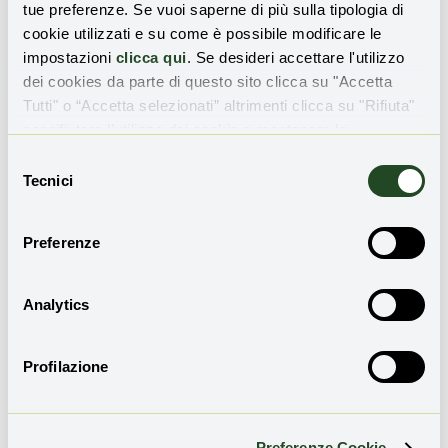
tue preferenze. Se vuoi saperne di più sulla tipologia di
cookie utilizzati e su come è possibile modificare le
impostazioni
clicca qui
. Se desideri accettare l'utilizzo
dei cookies da parte di questo sito clicca su "Accetta
Tutti" o “Accetta selezionati” altrimenti clicca su "Rifiuta"
per rifiutare l’utilizzo dei cookie e mantenere le
impostazioni di default.
Selezione
Tecnici
del
consenso
Preferenze
Analytics
Profilazione
Un modello replicabile? Cosa
serve per iniziare
Preferenze Cookie