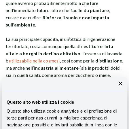
quale avremo probabilmente molto a che fare
nell’immediato futuro, oltre che
facile da piantare
,
curare e accudire.
Rinforza il suolo
e
non impatta
sull’ambiente
.
La sua principale capacità, in un’ottica di rigenerazione
territoriale, resta comunque quella di
restituire linfa
vitale a borghi in declino abitativo
. L’essenza di lavanda
è
utilizzabile nella cosmesi
, così come per la
distillazione
,
ma anche nell’
industria alimentare
(sia in prodotti dolci
sia in quelli salati, come aroma per zucchero o miele,
oppure sotto forma di fiore) o in quella dell’
artigianato
(con la lavanda essiccata si realizzano monili, gioielli o
svariati elementi decorativi.
Questo sito web utilizza i cookie
Questo sito utilizza cookie analytics e di profilazione di
terze parti per assicurarti la migliore esperienza di
navigazione possibile e inviarti pubblicità in linea con le