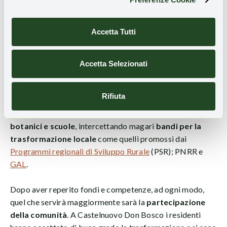
Tappezzare un territorio con una simile coltura è
Accetta Tutti
replicabile pressoché ovunque
, nel nostro Paese.
Occorrono
suolo fertile
e
clima conciliante
, condizioni
che possiamo ritrovare su gran parte del territorio
Accetta Selezionati
peninsulare. Potremmo così arricchire profondamente un
paesaggio brullo o incolto. Le amministrazioni che
Rifiuta
volessero prendere ispirazione dal successo di
Castelnuovo farebbero bene a
coinvolgere vivaisti
,
botanici e scuole
, intercettando magari
bandi per la
trasformazione locale
come quelli promossi dai
Programmi regionali di Sviluppo Rurale
(PSR); PNRR e
GAL
.
Dopo aver reperito fondi e competenze, ad ogni modo,
quel che servirà maggiormente sarà la
partecipazione
della comunità
. A Castelnuovo Don Bosco i residenti