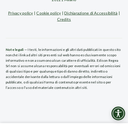
Privacy policy
|
Cookie policy
|
Dichiarazione di Accessibilità
|
Credits
Note legali
— I testi, le informazioni e gli altri dati pubblicati in questo sito
nonché i link ad altri siti presenti sul web hanno esclusivamente scopo
informativo e non assumono alcun carattere di ufficialità. Edison Regea
Srl non si assume alcuna responsabilità per eventuali errori od omissioni
di qualsiasi tipo e per qualunque tipo di danno diretto, indiretto o
accidentale derivante dalla lettura o dall’impiego delle informazioni
pubblicate, o di qualsiasi forma di contenuto presente nel sito o per
l’accesso o l’uso del materiale contenuto in altri siti.