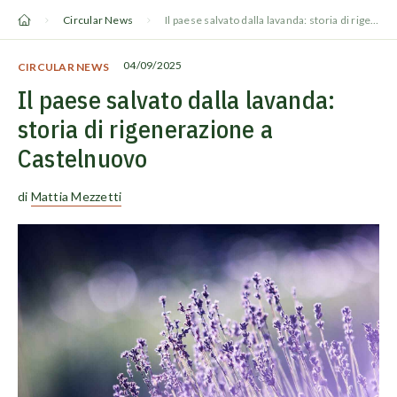
Vai
Circular News
Il paese salvato dalla lavanda: storia di rigenerazione a Castelnuovo
al
contenuto
04/09/2025
CIRCULAR NEWS
Il paese salvato dalla lavanda:
storia di rigenerazione a
Castelnuovo
di
Mattia Mezzetti