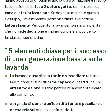
hanno accettato di buon grado la trasformazione e si sono
fatti carico della
fase 2 del progetto
: quella della sua
cura e interiorizzazione
. Se dovesse mancare questo
sviluppo, l’investimento potrebbe finire alle ortiche.
Letteralmente. Per quanto la lavanda non sia una pianta
che richiede dedizione e impegno, non la si può certo
lasciare al suo destino.
I 5 elementi chiave per il successo
di una rigenerazione basata sulla
lavanda
La lavanda è una pianta
facile da insediare
(a basso
input, come si suol dire) ma
capace di restituire un
altissimo valore
, e farlo percepire ancor più elevato
alla comunità;
è in grado di
donare un’identità forte e peculiare al
paesaggio
sul quale viene introdotta;