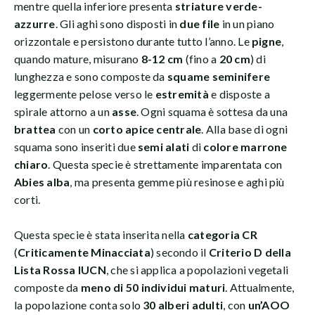
mentre quella inferiore presenta
striature verde-
azzurre
. Gli aghi sono disposti in
due file
in un piano
orizzontale e persistono durante tutto l’anno. Le
pigne
,
quando mature, misurano
8-12 cm
(fino a
20 cm
) di
lunghezza e sono composte da
squame seminifere
leggermente pelose verso le
estremità
e disposte a
spirale attorno a un
asse
. Ogni squama è sottesa da una
brattea
con un
corto apice centrale
. Alla base di ogni
squama sono inseriti due
semi alati
di
colore marrone
chiaro
. Questa specie è strettamente imparentata con
Abies alba
, ma presenta gemme più resinose e aghi più
corti.
Questa specie è stata inserita nella
categoria CR
(
Criticamente Minacciata
) secondo il
Criterio D della
Lista Rossa IUCN
, che si applica a popolazioni vegetali
composte da
meno di 50 individui maturi
. Attualmente,
la popolazione conta solo
30 alberi adulti
, con
un’AOO