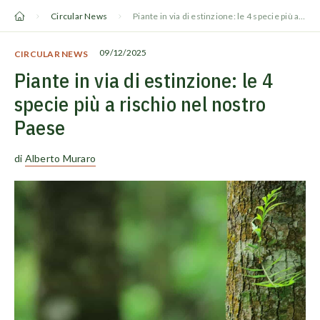
Vai
Circular News
Piante in via di estinzione: le 4 specie più a rischio nel nostro Paese
al
contenuto
09/12/2025
CIRCULAR NEWS
Piante in via di estinzione: le 4
specie più a rischio nel nostro
Paese
di
Alberto Muraro