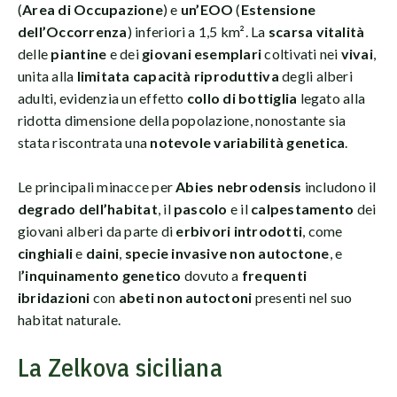
(
Area di Occupazione
) e
un’EOO
(
Estensione
dell’Occorrenza
) inferiori a 1,5 km². La
scarsa vitalità
delle
piantine
e dei
giovani esemplari
coltivati nei
vivai
,
unita alla
limitata capacità riproduttiva
degli alberi
adulti, evidenzia un effetto
collo di bottiglia
legato alla
ridotta dimensione della popolazione, nonostante sia
stata riscontrata una
notevole variabilità genetica
.
Le principali minacce per
Abies nebrodensis
includono il
degrado dell’habitat
, il
pascolo
e il
calpestamento
dei
giovani alberi da parte di
erbivori introdotti
, come
cinghiali
e
daini
,
specie invasive non autoctone
, e
l
’inquinamento genetico
dovuto a
frequenti
ibridazioni
con
abeti non autoctoni
presenti nel suo
habitat naturale.
La Zelkova siciliana