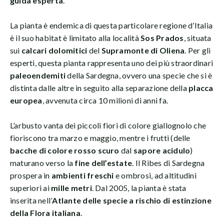
guida esperta
.
La pianta è endemica di questa particolare regione d’Italia
è il suo habitat è limitato alla località
Sos Prados
, situata
sui
calcari dolomitici
del
Supramonte di Oliena
. Per gli
esperti, questa pianta rappresenta uno dei più straordinari
paleoendemiti
della Sardegna, ovvero una specie che si è
distinta dalle altre in seguito alla separazione della
placca
europea
, avvenuta circa 10 milioni di anni fa.
L’arbusto vanta dei piccoli fiori di colore giallognolo che
fioriscono tra marzo e maggio, mentre i frutti (delle
bacche di colore rosso scuro
dal
sapore acidulo
)
maturano verso la
fine dell’estate
. Il Ribes di Sardegna
prospera in
ambienti freschi
e ombrosi, ad altitudini
superiori ai
mille metri
. Dal 2005, la pianta è stata
inserita nell’
Atlante delle specie a rischio di estinzione
della Flora italiana
.