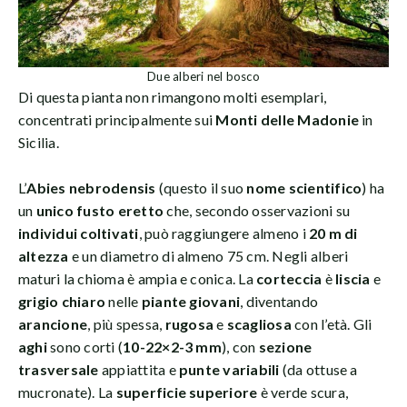
Due alberi nel bosco
Di questa pianta non rimangono molti esemplari,
concentrati principalmente sui
Monti delle Madonie
in
Sicilia.
L’
Abies nebrodensis
(questo il suo
nome scientifico
)
ha
un
unico fusto eretto
che, secondo osservazioni su
individui coltivati
, può raggiungere almeno i
20 m di
altezza
e un diametro di almeno 75 cm. Negli alberi
maturi la chioma è ampia e conica. La
corteccia
è
liscia
e
grigio chiaro
nelle
piante giovani
, diventando
arancione
, più spessa,
rugosa
e
scagliosa
con l’età. Gli
aghi
sono corti (
10-22×2-3 mm
), con
sezione
trasversale
appiattita e
punte variabili
(da ottuse a
mucronate). La
superficie superiore
è verde scura,