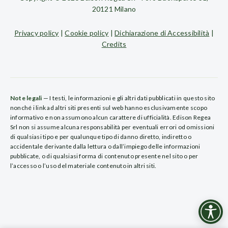
20121 Milano
Privacy policy
|
Cookie policy
|
Dichiarazione di Accessibilità
|
Credits
Note legali
— I testi, le informazioni e gli altri dati pubblicati in questo sito
nonché i link ad altri siti presenti sul web hanno esclusivamente scopo
informativo e non assumono alcun carattere di ufficialità. Edison Regea
Srl non si assume alcuna responsabilità per eventuali errori od omissioni
di qualsiasi tipo e per qualunque tipo di danno diretto, indiretto o
accidentale derivante dalla lettura o dall’impiego delle informazioni
pubblicate, o di qualsiasi forma di contenuto presente nel sito o per
l’accesso o l’uso del materiale contenuto in altri siti.