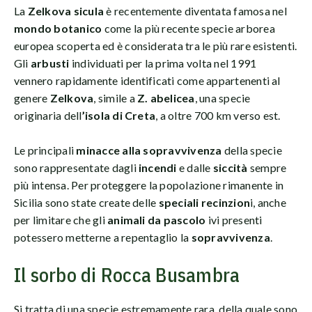
La
Zelkova sicula
è recentemente diventata famosa nel
mondo botanico
come la più recente specie arborea
europea scoperta ed è considerata tra le più rare esistenti.
Gli
arbusti
individuati per la prima volta nel 1991
vennero rapidamente identificati come appartenenti al
genere
Zelkova
, simile a
Z. abelicea
, una specie
originaria dell
’isola di Creta
, a oltre 700 km verso est.
Le principali
minacce alla sopravvivenza
della specie
sono rappresentate dagli
incendi
e dalle
siccità
sempre
più intensa. Per proteggere la popolazione rimanente in
Sicilia sono state create delle
speciali recinzion
i, anche
per limitare che gli
animali da pascolo
ivi presenti
potessero metterne a repentaglio la
sopravvivenza
.
Il sorbo di Rocca Busambra
Si tratta di una specie estremamente rara, della quale sono