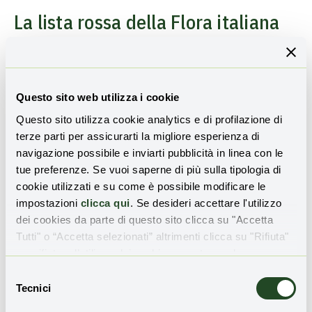
La lista rossa della Flora italiana
Questo sito web utilizza i cookie
Questo sito utilizza cookie analytics e di profilazione di
terze parti per assicurarti la migliore esperienza di
navigazione possibile e inviarti pubblicità in linea con le
tue preferenze. Se vuoi saperne di più sulla tipologia di
cookie utilizzati e su come è possibile modificare le
impostazioni
clicca qui
. Se desideri accettare l'utilizzo
Un grande albero su una collina
dei cookies da parte di questo sito clicca su "Accetta
Le specie sopracitate sono state inserite dal
Ministero
Tutti" o “Accetta selezionati” altrimenti clicca su "Rifiuta"
dell’ambiente
in una apposita lista grazie alla quale è stato
per rifiutare l’utilizzo dei cookie e mantenere le
possibile individuare gli esemplari di flora italiana più in
impostazioni di default.
Selezione
pericolo. Si tratta di uno strumento utile a proteggere la
Tecnici
del
biodiversità
e a guidare
politiche ambientali
e di
consenso