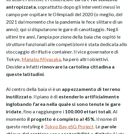
antropizzata
, soprattutto dopo gli interventi messi in
campo per ospitare le Olimpiadi del 2020 (o meglio, del
2021 dal momento che la pandemia le fece slittare di un
anno); qui si disputarono le gare di canottaggio. Negli
ultimi tre anni, l’ampia porzione della baia che ospitò le
strutture funzionali alle competizioni è stata dedicata allo
stoccaggio di rifiuti e container. Il vice governatore di
Tokyo,
Manabu Miyasaka
, ha però altri obiettivi.
Desidera infatti
rinnovare la cartolina cittadina a
queste latitudini
.
Al centro della baia vi è un
appezzamento di terreno
inutilizzato
. Il piano è di
estenderlo artificialmente
inglobando l’area nella quale si sono tenute le gare
iridate
, fino a raggiungere i
100.000 ettari totali
. Al
momento
il progetto è completo al 45%
. Il nome di
questo restyling è
Tokyo Bay eSG Project
. Le
parole
chiave del cantiere
sono
sostenibilità
e
digitale
. Si sta