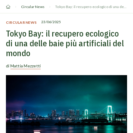
Vai
Circular News
Tokyo Bay: il recupero ecologico di una delle baie più artificiali del mondo
al
contenuto
23/06/2025
CIRCULAR NEWS
Tokyo Bay: il recupero ecologico
di una delle baie più artificiali del
mondo
di
Mattia Mezzetti