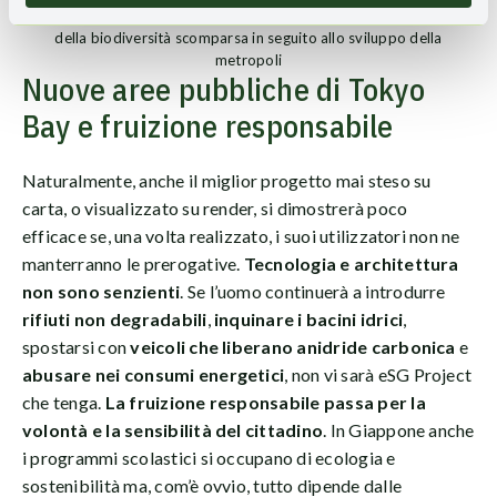
giapponese. In questa maniera, sarà possibile ripristinare parte
della biodiversità scomparsa in seguito allo sviluppo della
metropoli
Nuove aree pubbliche di Tokyo
Bay e fruizione responsabile
Naturalmente, anche il miglior progetto mai steso su
carta, o visualizzato su render, si dimostrerà poco
efficace se, una volta realizzato, i suoi utilizzatori non ne
manterranno le prerogative.
Tecnologia e architettura
non sono senzienti
. Se l’uomo continuerà a introdurre
rifiuti non degradabili
,
inquinare i bacini idrici
,
spostarsi con
veicoli che liberano anidride carbonica
e
abusare nei consumi energetici
, non vi sarà eSG Project
che tenga.
La fruizione responsabile passa per la
volontà e la sensibilità del cittadino
. In Giappone anche
i programmi scolastici si occupano di ecologia e
sostenibilità ma, com’è ovvio, tutto dipende dalle