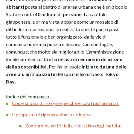
abitanti
posta al centro di un’area urbana che è un piccolo
Stato e conta
40 milioni di persone
. La capitale
giapponese, a prima vista, appare come un mosaico di
difficile comprensione. In realtà, da queste parti quasi
tutto è funzionale e ben organizzato, dalle vie di
comunicazione alla pulizia e decoro. Ciò non toglie,
comunque, che molto sia migliorabile. L’amministrazione
locale se n’è accorta e ha deciso di
remare in direzione
della sostenibilità
. Per farlo, vuole
iniziare da una delle
aree più antropizzate
del suo nucleo urbano:
Tokyo
Bay
.
Indice del contenuto
Cos'è la baia di Tokyo e perché è così trasformata?
Il progetto di rigenerazione ecologica
Zone umide artificiali e ripristino degli habitat