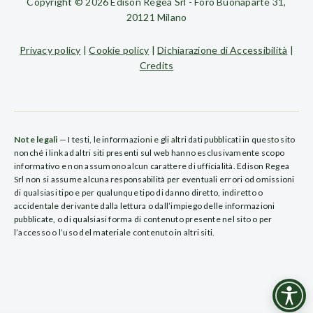
Copyright © 2026 Edison Regea Srl - Foro Buonaparte 31,
20121 Milano
Privacy policy
|
Cookie policy
|
Dichiarazione di Accessibilità
|
Credits
Note legali
— I testi, le informazioni e gli altri dati pubblicati in questo sito
nonché i link ad altri siti presenti sul web hanno esclusivamente scopo
informativo e non assumono alcun carattere di ufficialità. Edison Regea
Srl non si assume alcuna responsabilità per eventuali errori od omissioni
di qualsiasi tipo e per qualunque tipo di danno diretto, indiretto o
accidentale derivante dalla lettura o dall’impiego delle informazioni
pubblicate, o di qualsiasi forma di contenuto presente nel sito o per
l’accesso o l’uso del materiale contenuto in altri siti.