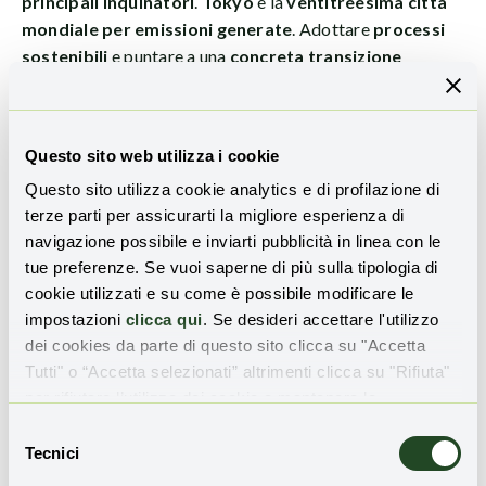
principali inquinatori
.
Tokyo
è la
ventitreesima città
mondiale per emissioni generate
. Adottare
processi
sostenibili
e puntare a una
concreta transizione
ecologica
è dunque molto importante per il Paese.
Soltanto in questa maniera si otterranno
benefici
concreti
, tanto per l’ambiente quanto per la popolazione.
Questo sito web utilizza i cookie
Aumento della biodiversità e
Questo sito utilizza cookie analytics e di profilazione di
terze parti per assicurarti la migliore esperienza di
miglioramento della qualità
navigazione possibile e inviarti pubblicità in linea con le
dell’acqua
tue preferenze. Se vuoi saperne di più sulla tipologia di
cookie utilizzati e su come è possibile modificare le
La
fitta ragnatela di depuratori previsti
e
la
impostazioni
clicca qui
. Se desideri accettare l'utilizzo
dei cookies da parte di questo sito clicca su "Accetta
conversione delle motorizzazioni destinate al
Tutti" o “Accetta selezionati” altrimenti clicca su "Rifiuta"
trasporto navale
locale porterà, secondo i modelli, a un
per rifiutare l’utilizzo dei cookie e mantenere le
veloce miglioramento della qualità dell’acqua della
impostazioni di default.
Tokyo Bay
. Ciò dovrebbe servire ad attirare nuovamente
Selezione
Tecnici
quelle specie native dell’area, ma che sono state
del
allontanate dall’uomo, il quale ha prepotentemente
consenso