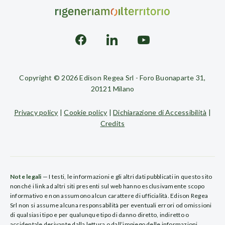
Copyright © 2026 Edison Regea Srl - Foro Buonaparte 31,
20121 Milano
Privacy policy
|
Cookie policy
|
Dichiarazione di Accessibilità
|
Credits
Note legali
— I testi, le informazioni e gli altri dati pubblicati in questo sito
nonché i link ad altri siti presenti sul web hanno esclusivamente scopo
informativo e non assumono alcun carattere di ufficialità. Edison Regea
Srl non si assume alcuna responsabilità per eventuali errori od omissioni
di qualsiasi tipo e per qualunque tipo di danno diretto, indiretto o
accidentale derivante dalla lettura o dall’impiego delle informazioni