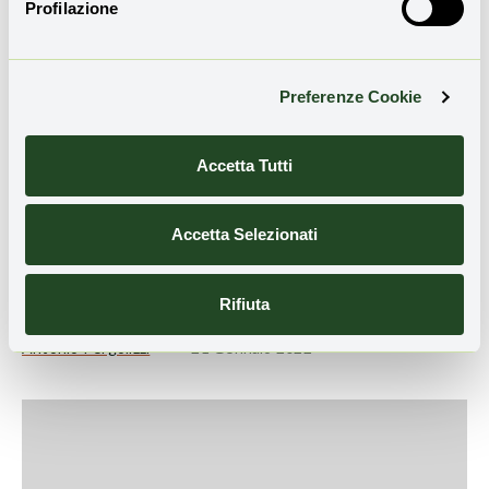
Profilazione
Preferenze Cookie
Accetta Tutti
Accetta Selezionati
Rifiuta
L’ombra dei PFAS sulla Lombardia
Antonio Pergolizzi
21 Gennaio 2022