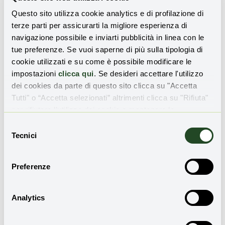
Questo sito utilizza cookie analytics e di profilazione di
L’agenzia statunitense per l’ambiente
terze parti per assicurarti la migliore esperienza di
cambia rotta sulle ceneri di carbone
navigazione possibile e inviarti pubblicità in linea con le
tue preferenze. Se vuoi saperne di più sulla tipologia di
Daniele Di Stefano
26 Gennaio 2022
cookie utilizzati e su come è possibile modificare le
impostazioni
clicca qui
. Se desideri accettare l'utilizzo
dei cookies da parte di questo sito clicca su "Accetta
Tutti" o “Accetta selezionati” altrimenti clicca su "Rifiuta"
per rifiutare l’utilizzo dei cookie e mantenere le
impostazioni di default.
Selezione
Tecnici
del
consenso
Preferenze
Analytics
Italia, si riducono le emissioni di gas serra
Sibilla Di Palma
24 Gennaio 2022