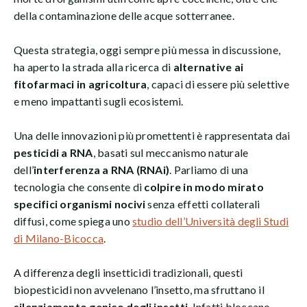
della contaminazione delle acque sotterranee.
Questa strategia, oggi sempre più messa in discussione,
ha aperto la strada alla ricerca di
alternative ai
fitofarmaci in agricoltura
, capaci di essere più selettive
e meno impattanti sugli ecosistemi.
Una delle innovazioni più promettenti è rappresentata dai
pesticidi a RNA
, basati sul meccanismo naturale
dell’
interferenza a RNA (RNAi)
. Parliamo di una
tecnologia che consente di
colpire in modo mirato
specifici organismi nocivi
senza effetti collaterali
diffusi, come spiega uno
studio dell’Università degli Studi
di Milano-Bicocca
.
A differenza degli insetticidi tradizionali, questi
biopesticidi non avvelenano l’insetto, ma sfruttano il
silenziamento genico degli insetti
. Infatti bloccano