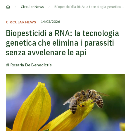
Vai
Circular News
Biopesticidi a RNA: la tecnologia genetica che elimina i parassiti senza avvelenare le api
al
contenuto
14/05/2026
CIRCULAR NEWS
Biopesticidi a RNA: la tecnologia
genetica che elimina i parassiti
senza avvelenare le api
di
Rosaria De Benedictis