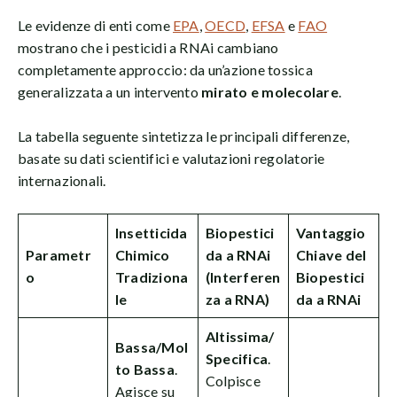
Le evidenze di enti come
EPA
,
OECD
,
EFSA
e
FAO
mostrano che i pesticidi a RNAi cambiano
completamente approccio: da un’azione tossica
generalizzata a un intervento
mirato e molecolare
.
La tabella seguente sintetizza le principali differenze,
basate su dati scientifici e valutazioni regolatorie
internazionali.
Insetticida
Biopestici
Vantaggio
Parametr
Chimico
da a RNAi
Chiave del
o
Tradiziona
(Interferen
Biopestici
le
za a RNA)
da a RNAi
Altissima/
Bassa/Mol
Specifica
.
to Bassa
.
Colpisce
Agisce su