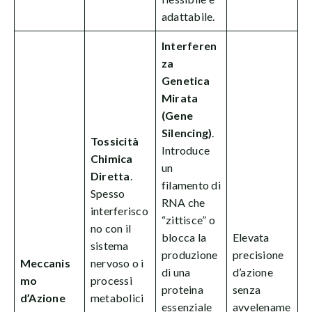
adattabile.
Interferen
za
Genetica
Mirata
(Gene
Silencing)
.
Tossicità
Introduce
Chimica
un
Diretta
.
filamento di
Spesso
RNA che
interferisco
“zittisce” o
no con il
blocca la
Elevata
sistema
produzione
precisione
Meccanis
nervoso o i
di una
d’azione
mo
processi
proteina
senza
d’Azione
metabolici
essenziale
avvelename