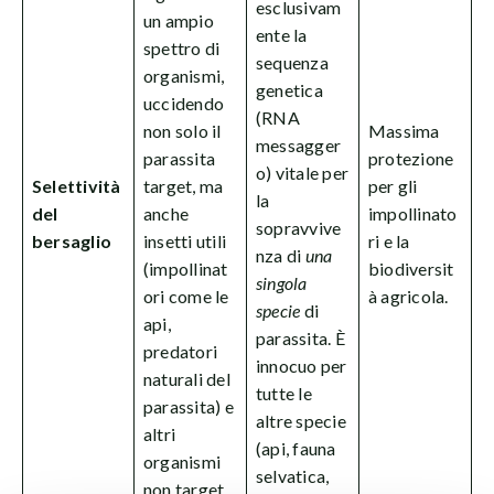
esclusivam
un ampio
ente la
spettro di
sequenza
organismi,
genetica
uccidendo
(RNA
non solo il
Massima
messagger
parassita
protezione
o) vitale per
Selettività
target, ma
per gli
la
del
anche
impollinato
sopravvive
bersaglio
insetti utili
ri e la
nza di
una
(impollinat
biodiversit
singola
ori come le
à agricola.
specie
di
api,
parassita. È
predatori
innocuo per
naturali del
tutte le
parassita) e
altre specie
altri
(api, fauna
organismi
selvatica,
non target.