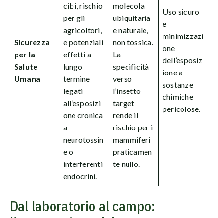
cibi, rischio
molecola
Uso sicuro
per gli
ubiquitaria
e
agricoltori,
e naturale,
minimizzazi
Sicurezza
e potenziali
non tossica.
one
per la
effetti a
La
dell’esposiz
Salute
lungo
specificità
ione a
Umana
termine
verso
sostanze
legati
l’insetto
chimiche
all’esposizi
target
pericolose.
one cronica
rende il
a
rischio per i
neurotossin
mammiferi
e o
praticamen
interferenti
te nullo.
endocrini.
Dal laboratorio al campo: