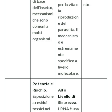
di base
per la vita o
nto.
dell’insetto,
la
meccanismi
riproduzion
che sono
e del
comuni a
parassita. Il
molti
meccanism
organismi.
o è
estremame
nte
specifico a
livello
molecolare.
Potenziale
Rischio
.
Alto
Esposizione
Livello di
a residui
Sicurezza
.
tossici nei
L’RNA è una