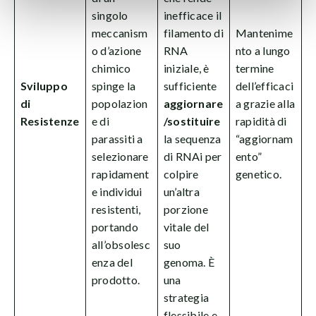
singolo
inefficace il
meccanism
filamento di
Mantenime
o d’azione
RNA
nto a lungo
chimico
iniziale, è
termine
Sviluppo
spinge la
sufficiente
dell’efficaci
di
popolazion
aggiornare
a grazie alla
Resistenze
e di
/sostituire
rapidità di
parassiti a
la sequenza
“aggiornam
selezionare
di RNAi per
ento”
rapidament
colpire
genetico.
e individui
un’altra
resistenti,
porzione
portando
vitale del
all’obsolesc
suo
enza del
genoma. È
prodotto.
una
strategia
flessibile e