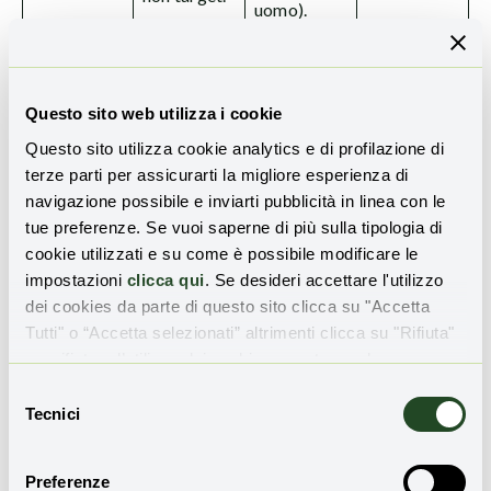
uomo).
Irrisoria/M
Alta
olto Bassa
(Tempo di
(Biodegra
Questo sito web utilizza i cookie
Emivita
dabile)
. I
Questo sito utilizza cookie analytics e di profilazione di
Lungo)
.
filamenti di
terze parti per assicurarti la migliore esperienza di
Molti
RNA sono
navigazione possibile e inviarti pubblicità in linea con le
pesticidi
molecole
tue preferenze. Se vuoi saperne di più sulla tipologia di
chimici
naturali che
cookie utilizzati e su come è possibile modificare le
sono lipofili
si
impostazioni
clicca qui
. Se desideri accettare l'utilizzo
e resistenti
degradano
dei cookies da parte di questo sito clicca su "Accetta
Impatto
alla
rapidament
Tutti" o “Accetta selezionati” altrimenti clicca su "Rifiuta"
ambientale
Persistenz
degradazio
e (spesso in
per rifiutare l’utilizzo dei cookie e mantenere le
minimo e
a
ne,
pochi
impostazioni di default.
Selezione
rapida
Ambiental
persistendo
giorni)
Tecnici
del
eliminazion
e
nel suolo,
nell’ambien
consenso
e dei
nell’acqua
te (luce
residui.
Preferenze