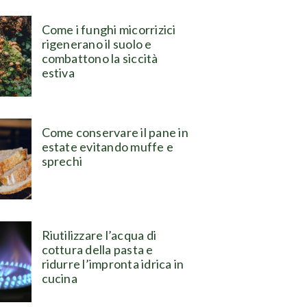
Come i funghi micorrizici
rigenerano il suolo e
combattono la siccità
estiva
Come conservare il pane in
estate evitando muffe e
sprechi
Riutilizzare l’acqua di
cottura della pasta e
ridurre l’impronta idrica in
cucina