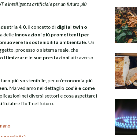
T e intelligenza artificiale per un futuro più
ndustria 4.0
, il concetto di
digital twin o
a delle
innovazioni più promettenti per
omuovere la sostenibilità ambientale
. Un
 oggetto, processo o sistema reale, che
ottimizzare le sue prestazioni
attraverso
uturo più sostenibile
, per un’
economia più
een
. Ma vediamo nel dettaglio
cos’è e come
pplicazioni nei diversi settori e cosa aspettarci
ificiale
e l’
IoT
nel futuro.
onano
io possibile?