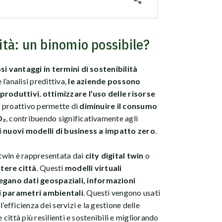
lità: un binomio possibile?
i vantaggi in termini di sostenibilità
 l’analisi predittiva,
le aziende possono
 produttivi
,
ottimizzare l’uso delle risorse
 proattivo permette di
diminuire il consumo
O₂
, contribuendo significativamente agli
i
nuovi modelli di business a impatto zero
.
 twin è rappresentata dai
city digital twin
o
ntere città
. Questi
modelli virtuali
gano dati geospaziali, informazioni
ri parametri ambientali
. Questi vengono usati
’efficienza dei servizi e la gestione delle
 città più resilienti e sostenibili e migliorando