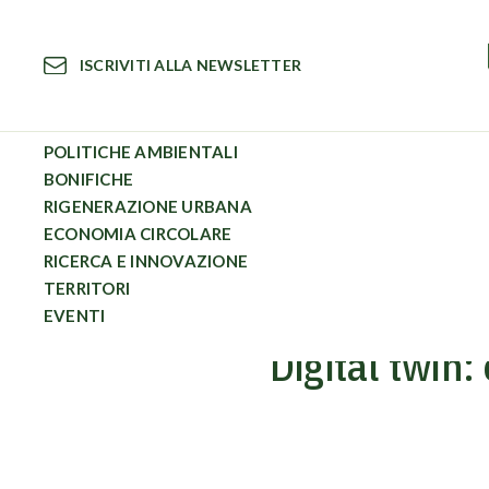
Vai
al
ISCRIVITI ALLA NEWSLETTER
contenuto
POLITICHE AMBIENTALI
BONIFICHE
RIGENERAZIONE URBANA
Circular News
Digital twin: cosa è e come può rendere l’ind
ECONOMIA CIRCOLARE
RICERCA E INNOVAZIONE
TERRITORI
EVENTI
Digital twin: