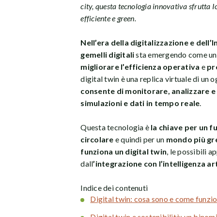
city, questa tecnologia innovativa sfrutta Io
efficiente e green.
Nell’era della digitalizzazione e dell’I
gemelli digitali
sta emergendo come un
migliorare l’efficienza operativa
e
pr
digital twin è una replica virtuale di un
consente di monitorare, analizzare e 
simulazioni e dati in tempo reale
.
Questa tecnologia è
la chiave per un f
circolare
e quindi per un
mondo più gr
funziona un digital twin
, le possibili a
dall
’integrazione con l’intelligenza art
Indice dei contenuti
Digital twin: cosa sono e come funzi
Digital twin e sostenibilità: un binom