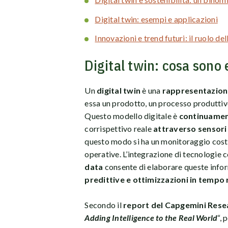
Digital twin: esempi e applicazioni
Innovazioni e trend futuri: il ruolo del
Digital twin: cosa sono
Un
digital twin
è una
rappresentazione 
essa un prodotto, un processo produttivo,
Questo modello digitale è
continuamen
corrispettivo reale
attraverso sensori 
questo modo si ha un monitoraggio costa
operative. L’integrazione di tecnologie com
data
consente di elaborare queste info
predittive e ottimizzazioni in tempo 
Secondo il
report del Capgemini Resea
Adding Intelligence to the Real World
“, 