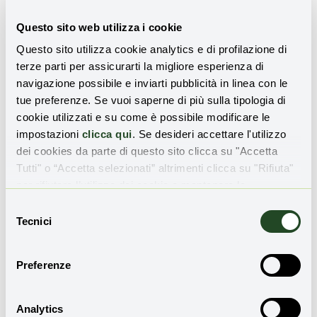
Questo sito web utilizza i cookie
Questo sito utilizza cookie analytics e di profilazione di
terze parti per assicurarti la migliore esperienza di
navigazione possibile e inviarti pubblicità in linea con le
tue preferenze. Se vuoi saperne di più sulla tipologia di
cookie utilizzati e su come è possibile modificare le
impostazioni
clicca qui
. Se desideri accettare l'utilizzo
dei cookies da parte di questo sito clicca su "Accetta
Condividi l'articolo
Tutti" o “Accetta selezionati” altrimenti clicca su "Rifiuta"
per rifiutare l’utilizzo dei cookie e mantenere le
impostazioni di default.
Selezione
Tecnici
del
consenso
Daniele Di Stefano
Preferenze
Giornalista ambientale, un passato
nell’associazionismo ambientalista e nella
Analytics
ricerca no profit, ha scritto, tra gli altri,