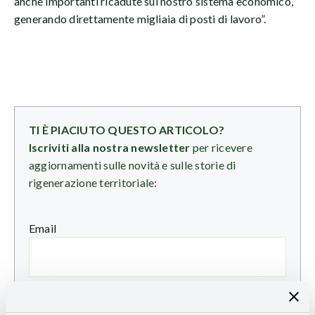
anche importanti ricadute sul nostro sistema economico,
generando direttamente migliaia di posti di lavoro”.
TI È PIACIUTO QUESTO ARTICOLO?
Iscriviti alla nostra newsletter
per ricevere
aggiornamenti sulle novità e sulle storie di
rigenerazione territoriale:
Email
Ho preso visione dell'
informativa sulla privacy
e
presto il consenso all'invio della Newsletter