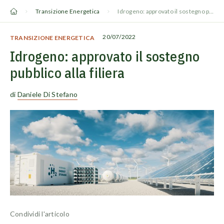
Vai
Transizione Energetica
Idrogeno: approvato il sostegno pubblico alla filiera
al
contenuto
20/07/2022
TRANSIZIONE ENERGETICA
Idrogeno: approvato il sostegno
pubblico alla filiera
di
Daniele Di Stefano
Condividi l'articolo