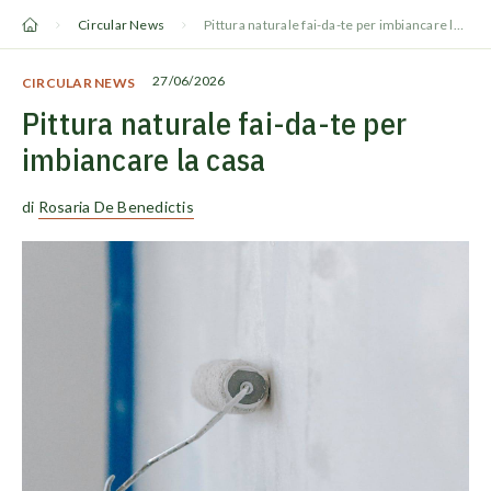
Vai
Circular News
Pittura naturale fai-da-te per imbiancare la casa
al
contenuto
27/06/2026
CIRCULAR NEWS
Pittura naturale fai-da-te per
imbiancare la casa
di
Rosaria De Benedictis