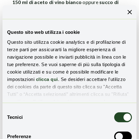
150 ml di aceto di vino bianco
oppure
succo di
limone filtrato
.
Quasi immediatamente si osserva una trasformazione
evidente: il latte si separa in due fasi distinte. Da un lato
Questo sito web utilizza i cookie
si forma la cagliata bianca, ricca di caseina, dall’altro il
Questo sito utilizza cookie analytics e di profilazione di
siero liquido giallognolo e traslucido.
terze parti per assicurarti la migliore esperienza di
navigazione possibile e inviarti pubblicità in linea con le
Questo è il momento in cui la trasformazione chimica
tue preferenze. Se vuoi saperne di più sulla tipologia di
diventa visibile a occhio nudo.
cookie utilizzati e su come è possibile modificare le
impostazioni
clicca qui
. Se desideri accettare l'utilizzo
Filtraggio, lavaggio acido ed
dei cookies da parte di questo sito clicca su "Accetta
eliminazione dei grassi residui
Tutti" o “Accetta selezionati” altrimenti clicca su "Rifiuta"
per rifiutare l’utilizzo dei cookie e mantenere le
A questo punto occorre
isolare la parte solida
. Versa il
impostazioni di default.
Selezione
contenuto della pentola in un
colino a maglie strette
Tecnici
del
rivestito con un
panno di cotone a trama fine
, in modo
consenso
da trattenere tutta la cagliata.
Preferenze