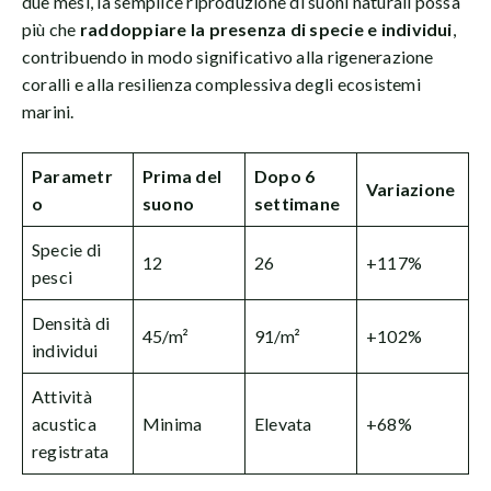
due mesi, la semplice riproduzione di suoni naturali possa
più che
raddoppiare la presenza di specie e individui
,
contribuendo in modo significativo alla rigenerazione
coralli e alla resilienza complessiva degli ecosistemi
marini.
Parametr
Prima del
Dopo 6
Variazione
o
suono
settimane
Specie di
12
26
+117%
pesci
Densità di
45/m²
91/m²
+102%
individui
Attività
acustica
Minima
Elevata
+68%
registrata