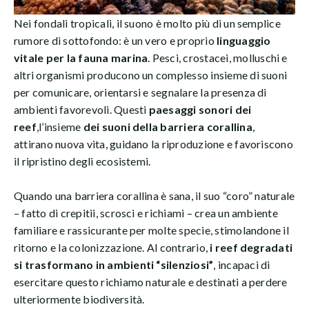
Nei fondali tropicali, il suono è molto più di un semplice
rumore di sottofondo: è un vero e proprio
linguaggio
vitale
per la fauna marina
. Pesci, crostacei, molluschi e
altri organismi producono un complesso insieme di suoni
per comunicare, orientarsi e segnalare la presenza di
ambienti favorevoli. Questi
paesaggi sonori
dei
reef
,l’insieme
dei suoni della barriera corallina
,
attirano nuova vita, guidano la riproduzione e favoriscono
il ripristino degli ecosistemi.
Quando una barriera corallina è sana, il suo “coro” naturale
– fatto di crepitii, scrosci e richiami – crea un ambiente
familiare e rassicurante per molte specie, stimolandone il
ritorno e la colonizzazione. Al contrario,
i reef degradati
si trasformano in ambienti “silenziosi”
, incapaci di
esercitare questo richiamo naturale e destinati a perdere
ulteriormente biodiversità.