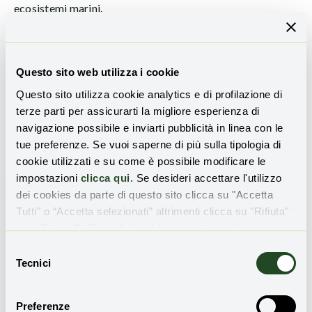
ecosistemi marini.
L’obiettivo comunicativo è duplice: da un lato, divulgare in
modo accessibile e poetico temi complessi; dall’altro,
Questo sito web utilizza i cookie
promuovere un senso di urgenza e responsabilità
Questo sito utilizza cookie analytics e di profilazione di
collettiva per la
rigenerazione coralli
e la tutela degli
terze parti per assicurarti la migliore esperienza di
oceani. Questo approccio fa di Coral Sonic Resilience non
navigazione possibile e inviarti pubblicità in linea con le
solo un’opera d’arte, ma un vero e proprio
strumento di
tue preferenze. Se vuoi saperne di più sulla tipologia di
attivismo culturale e ambientale
.
cookie utilizzati e su come è possibile modificare le
impostazioni
clicca qui
. Se desideri accettare l'utilizzo
Tabella – Confronto tra approccio
dei cookies da parte di questo sito clicca su "Accetta
scientifico e artistico alla
Tutti" o “Accetta selezionati” altrimenti clicca su "Rifiuta"
rigenerazione sonora
per rifiutare l’utilizzo dei cookie e mantenere le
impostazioni di default.
Selezione
Tecnici
del
Pubblico
Approccio
Metodo
Obiettivo
consenso
coinvolto
Preferenze