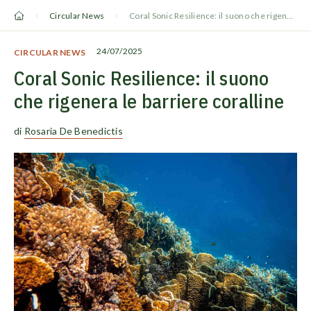
Vai
Circular News
Coral Sonic Resilience: il suono che rigenera le barriere coralline
al
contenuto
24/07/2025
CIRCULAR NEWS
Coral Sonic Resilience: il suono
che rigenera le barriere coralline
di
Rosaria De Benedictis